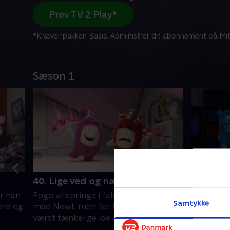
Prøv TV 2 Play*
*Kræver pakken Basis. Administrer dit abonnement på Mit
Sæson 1
40. Lige ved og næsten
41. Tank
r han
Pogo vil springe i faldskærm sammen
Pogo får 
Samtykke
ere og
med Newt, men for hende er det den
tankekont
værst tænkelige ide.
til sit se