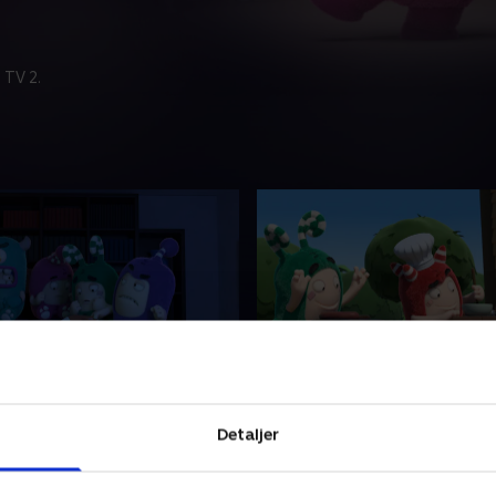
 TV 2.
ekontrol
42. Monsteret fra Oddvil
fingrene i Bubbles
Pogo overbeviser de andre 
Detaljer
rolchips og udvælger Fuse
er et monster løs i Oddsville
neste eksperiment
2. august 2025 • 7 min