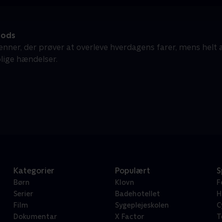
ods
venner, der prøver at overleve hverdagens farer, mens helt 
rolige hændelser.
Kategorier
Populært
S
Børn
Klovn
F
Serier
Badehotellet
H
Film
Sygeplejeskolen
C
Dokumentar
X Factor
T