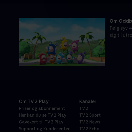
Om Oddb
Følg syv 
sig til ut
Om TV 2 Play
Kanaler
Priser og abonnement
TV 2
Her kan du se TV 2 Play
TV 2 Sport
Gavekort til TV 2 Play
TV 2 News
Support og Kundecenter
TV 2 Echo