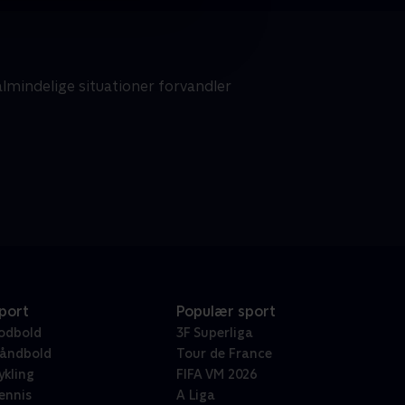
almindelige situationer forvandler
port
Populær sport
odbold
3F Superliga
åndbold
Tour de France
ykling
FIFA VM 2026
ennis
A Liga