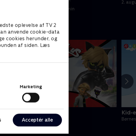
2. aug
2. august 2025 • 7 min
edste oplevelse af TV 2
e kan anvende cookie-data
ge cookies herunder, og
 bunden af siden. Læs
Marketing
iraculous
Kid-e
ørneserier • 3 sæsoner
Børnes
s
Acceptér alle