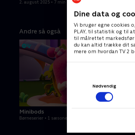
2. august 2025 • 7 min
2. august 
Dine data og coo
Vi bruger egne cookies o
Andre så også
PLAY, til statistik og ti
til målrettet markedsfør
du kan altid trække dit s
mere om hvordan TV 2 be
Nødvendig
Minibods
Børneserier • 1 sæsoner