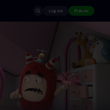
Log ind
Prøv nu