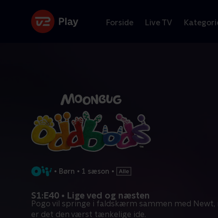
Forside
Live TV
Kategori
•
Børn
•
1 sæson
•
S1:E40 • Lige ved og næsten
Pogo vil springe i faldskærm sammen med Newt,
er det den værst tænkelige ide.