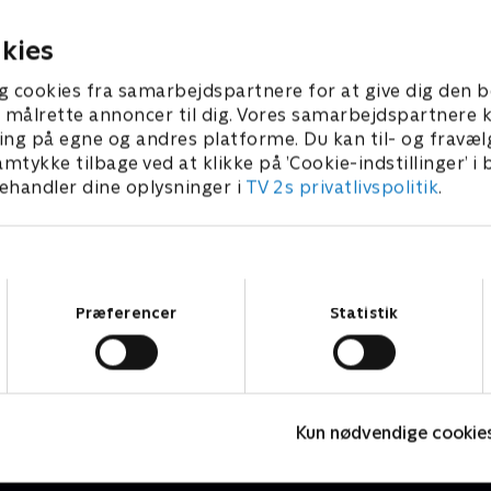
2025 • 7 min
kies
g cookies fra samarbejdspartnere for at give dig den b
l at målrette annoncer til dig. Vores samarbejdspartner
ing på egne og andres platforme. Du kan til- og fravæl
amtykke tilbage ved at klikke på ’Cookie-indstillinger’ i
handler dine oplysninger i
TV 2s privatlivspolitik
.
Samtykkevalg
Præferencer
Statistik
Teletubbies
M
Børneserier • 2 sæsoner
B
Kun nødvendige cookie