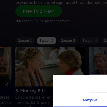
psykiater. En mand vil sige farvel til sin døende h
Prøv TV 2 Play*
*tilkøbes til TV 2 Play abonnement
Sæson 1
Sæson 2
Sæson 3
Sæson 4
S
8. Monkey Bits
9. P.O. B
ørste
Coop arrangerer en date for Giorgia
Jackie op
Samtykke
trække
med Eddie. Grace er til psykiater. En
købe stof