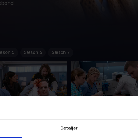
usbond.
æson 5
Sæson 6
Sæson 7
ox
10. Sleeping Dogs
retter en postboks for at
Jackie forfalsker en MRI-sc
Detaljer
fer og tager imod lånet fra
men bliver opdaget. Eddie u