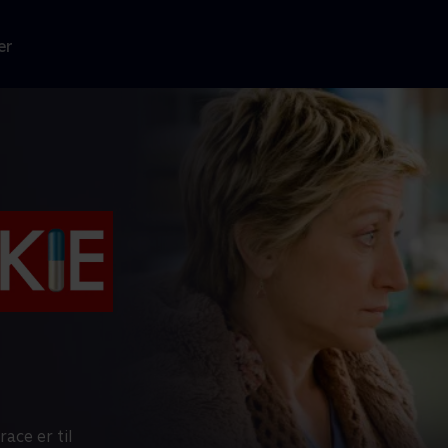
er
ace er til