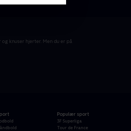
er og knuser hjerter. Men du er på
port
Populær sport
odbold
3F Superliga
åndbold
Tour de France