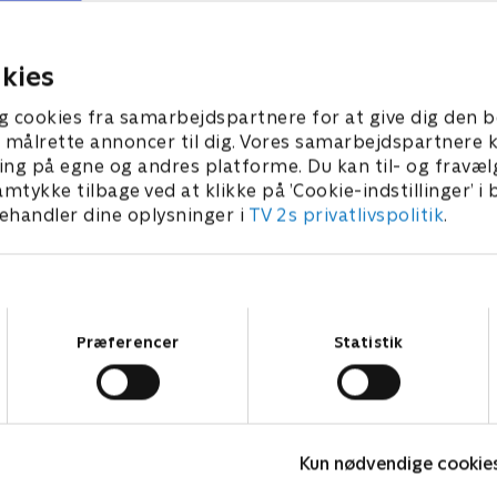
alitus tager Eddie tilbage.
medicin igen.
gdom kommer igen.
1. juli 2021 • 27 min
 • 26 min
kies
g cookies fra samarbejdspartnere for at give dig den b
l at målrette annoncer til dig. Vores samarbejdspartner
ing på egne og andres platforme. Du kan til- og fravæl
amtykke tilbage ved at klikke på ’Cookie-indstillinger’ i
handler dine oplysninger i
TV 2s privatlivspolitik
.
Samtykkevalg
Præferencer
Statistik
Bert (dansk tale)
L
Kun nødvendige cookie
Komedie • 1 sæsoner
K