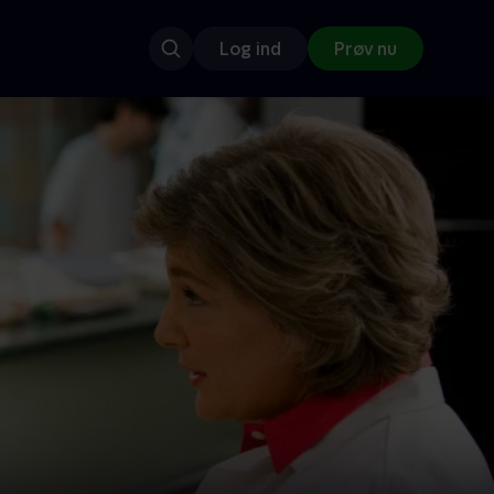
Log ind
Prøv nu