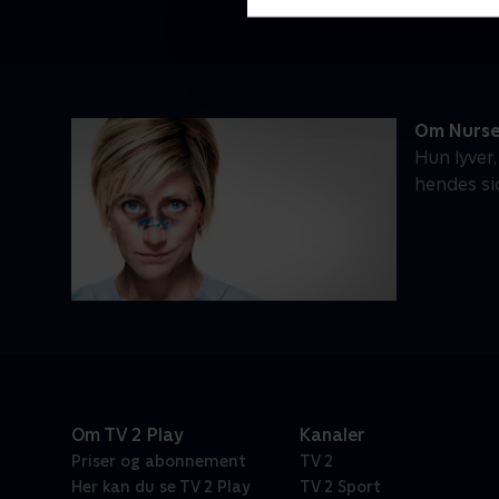
Om Nurse
Hun lyver,
hendes si
Om TV 2 Play
Kanaler
Priser og abonnement
TV 2
Her kan du se TV 2 Play
TV 2 Sport