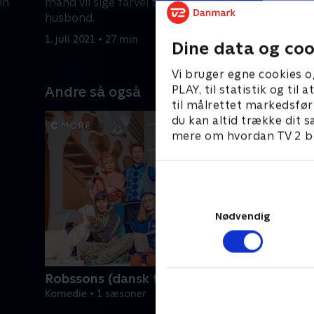
in
mand vil sige farvel til sin døende
O'Hara. Ak
husbond.
Coops sy
1. juli 2021 • 27 min
1. juli 2021
Dine data og coo
Vi bruger egne cookies o
PLAY, til statistik og ti
Andre så også
til målrettet markedsfør
du kan altid trække dit s
mere om hvordan TV 2 be
Nødvendig
Robssons (dansk tale)
Komedie • 1 sæsoner