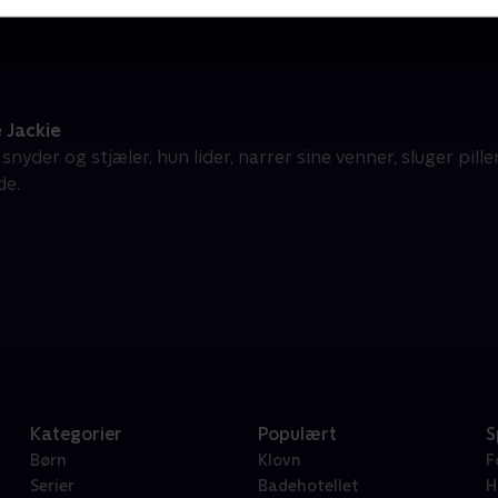
 Jackie
 snyder og stjæler, hun lider, narrer sine venner, sluger pill
de.
Kategorier
Populært
S
Børn
Klovn
F
Serier
Badehotellet
H