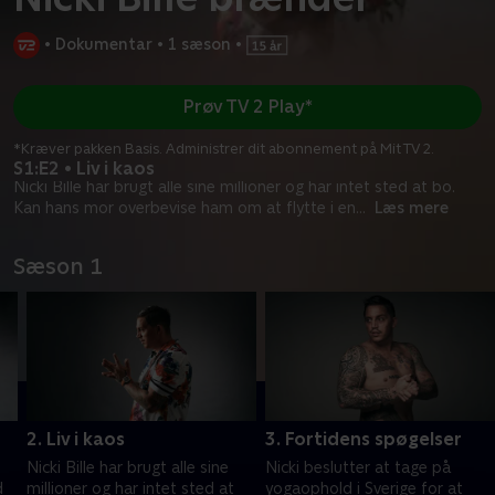
•
Dokumentar
•
1 sæson
•
Prøv TV 2 Play*
*Kræver pakken Basis. Administrer dit abonnement på Mit TV 2.
S1:E2 • Liv i kaos
Nicki Bille har brugt alle sine millioner og har intet sted at bo.
Kan hans mor overbevise ham om at flytte i en
...
Læs mere
Sæson 1
2. Liv i kaos
3. Fortidens spøgelser
Nicki Bille har brugt alle sine
Nicki beslutter at tage på
d
millioner og har intet sted at
yogaophold i Sverige for at