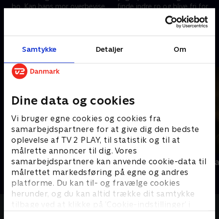
bo. Kan hans mor overbevise
finde indre ro og blive fri for
ham om at flytte i en billig
alkohol. Men uden alkoholen
lejlighed og få et almindeligt
som udvej er han tvunget til at
6. juli 2020 • 27 min
13. juli 2020 • 28 min
job?
kigge indad.
Samtykke
Detaljer
Om
Andre så også
Dine data og cookies
Vi bruger egne cookies og cookies fra
samarbejdspartnere for at give dig den bedste
oplevelse af TV 2 PLAY, til statistik og til at
målrette annoncer til dig. Vores
samarbejdspartnere kan anvende cookie-data til
Nicki Bille
Forført af J
målrettet markedsføring på egne og andres
Dokumentar • 2 sæsoner
Dokumentar
platforme. Du kan til- og fravælge cookies
herunder, og du kan altid trække dit samtykke
tilbage ved at klikke på ’Cookie-indstillinger’ i
bunden af siden. Læs mere om hvordan TV 2