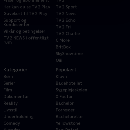
Priser og abonnement
TV 2
Her kan du se TV 2 Play
TV 2 Sport
Gavekort til TV 2 Play
TV 2 News
Support og
TV 2 Echo
Kundecenter
TV 2 Fri
Vilkår og betingelser
TV 2 Charlie
TV 2 NEWS i offentligt
C More
rum
BritBox
SkyShowtime
Oiii
Kategorier
Populært
Børn
Klovn
Serier
Badehotellet
Film
Sygeplejeskolen
Dokumentar
X Factor
Reality
Bachelor
Livsstil
Forræder
Underholdning
Bachelorette
Comedy
Yellowstone