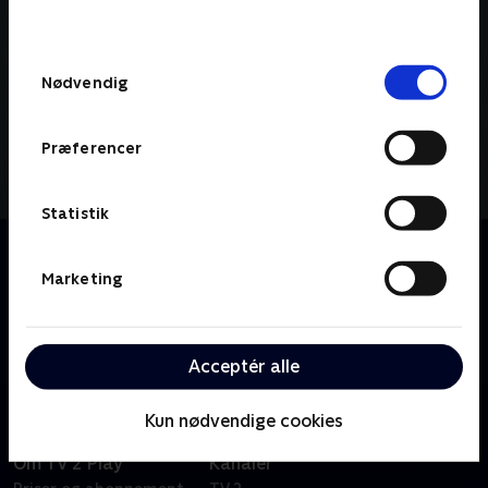
behandler dine oplysninger i
TV 2s privatlivspolitik
.
Samtykkevalg
Nødvendig
Præferencer
Statistik
Om Nicki Bille brænder
Kom tæt på den skandaleramte fodboldspiller Nicki
Marketing
Bille, der på få år er gået fra et succesfuldt liv i
rampelyset til at være hjemløs, afhængig og
arbejdsløs.
Acceptér alle
Kun nødvendige cookies
Om TV 2 Play
Kanaler