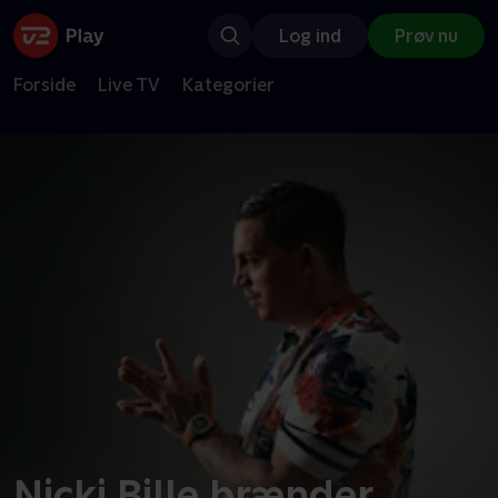
Log ind
Prøv nu
Forside
Live TV
Kategorier
Nicki Bille brænder