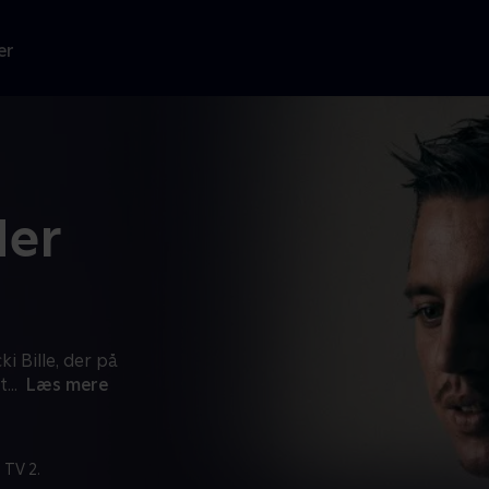
er
der
 Bille, der på
at
...
Læs mere
 TV 2.