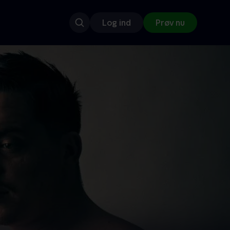
Log ind
Prøv nu