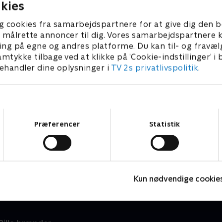
kies
g cookies fra samarbejdspartnere for at give dig den b
l at målrette annoncer til dig. Vores samarbejdspartner
ing på egne og andres platforme. Du kan til- og fravæl
amtykke tilbage ved at klikke på ’Cookie-indstillinger’ i
handler dine oplysninger i
TV 2s privatlivspolitik
.
Samtykkevalg
Præferencer
Statistik
Forført af Jakob
D
Dokumentar
D
Kun nødvendige cookie