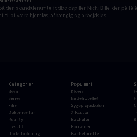
Bille brænder
 den skandaleramte fodboldspiller Nicki Bille, der på få år 
t til at være hjemløs, afhængig og arbejdsløs.
Kategorier
Populært
S
Børn
Klovn
F
Serier
Badehotellet
H
Film
Sygeplejeskolen
C
Dokumentar
X Factor
T
Reality
Bachelor
B
Livsstil
Forræder
Underholdning
Bachelorette