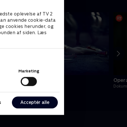
edste oplevelse af TV 2
e kan anvende cookie-data
ge cookies herunder, og
 bunden af siden. Læs
Marketing
rugged i nattelivet
Oper
okumentar • 1 sæsoner
Dokum
s
Acceptér alle