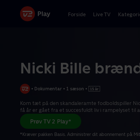
Forside
Live TV
Kategori
Nicki Bille bræn
•
Dokumentar
•
1 sæson
•
Kom tæt på den skandaleramte fodboldspiller Nicki
få år er gået fra et succesfuldt liv i rampelyset til 
Prøv TV 2 Play*
*Kræver pakken Basis. Administrer dit abonnement på Mit