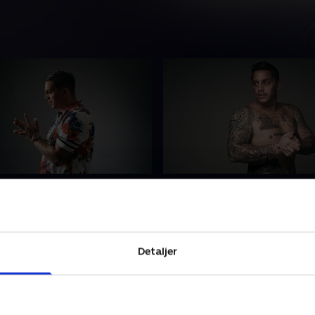
kaos
3. Fortidens spøgelser
e har brugt alle sine millioner
Nicki beslutter at tage på 
tet sted at bo. Kan hans mor
i Sverige for at finde indre r
 ham om at flytte i en billig
fri for alkohol. Men uden al
Detaljer
og få et almindeligt job?
som udvej er han tvunget til
indad.
 • 27 min
13. juli 2020 • 28 min