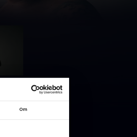
yogaophold
o og blive
koholen
Om
 at kigge