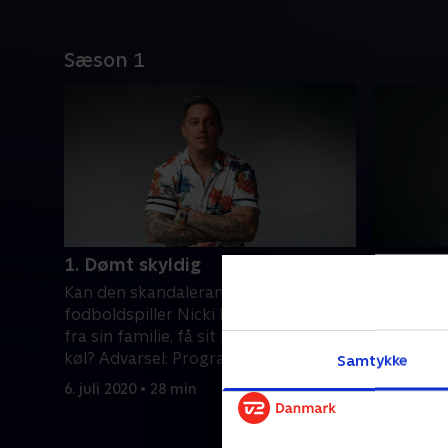
Sæson 1
1. Dømt skyldig
2. Liv i 
Kan den skandaleramte
Nicki Bill
fodboldspiller Nicki Bille, med hjælp
og har in
fra sin familie, få sit liv tilbage på ret
overbevise
køl? Advarsel: Programmet
lejlighed 
Samtykke
indeholder voldsomme billeder.
6. juli 2020 • 28 min
6. juli 2020