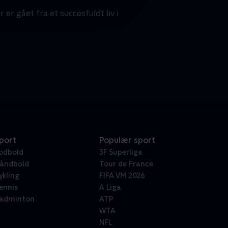
er gået fra et succesfuldt liv i
port
Populær sport
odbold
3F Superliga
åndbold
Tour de France
ykling
FIFA VM 2026
ennis
A Liga
adminton
ATP
WTA
NFL