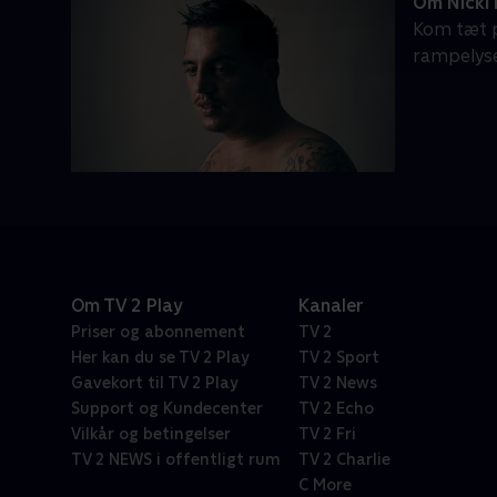
Om Nicki 
Kom tæt på
rampelyse
Om TV 2 Play
Kanaler
Priser og abonnement
TV 2
Her kan du se TV 2 Play
TV 2 Sport
Gavekort til TV 2 Play
TV 2 News
Support og Kundecenter
TV 2 Echo
Vilkår og betingelser
TV 2 Fri
TV 2 NEWS i offentligt rum
TV 2 Charlie
C More