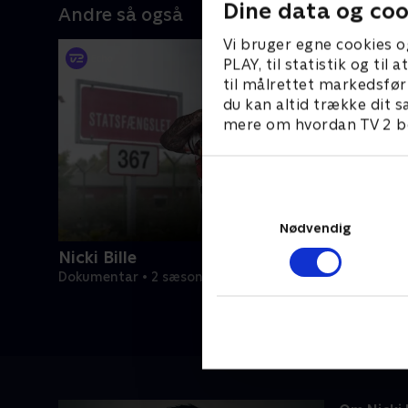
Dine data og coo
Andre så også
Vi bruger egne cookies o
PLAY, til statistik og ti
til målrettet markedsfør
du kan altid trække dit s
mere om hvordan TV 2 be
Nødvendig
Nicki Bille
Dokumentar • 2 sæsoner