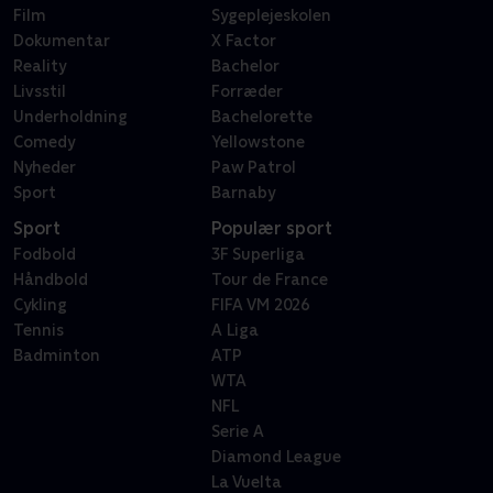
Film
Sygeplejeskolen
Dokumentar
X Factor
Reality
Bachelor
Livsstil
Forræder
Underholdning
Bachelorette
Comedy
Yellowstone
Nyheder
Paw Patrol
Sport
Barnaby
Sport
Populær sport
Fodbold
3F Superliga
Håndbold
Tour de France
Cykling
FIFA VM 2026
Tennis
A Liga
Badminton
ATP
WTA
NFL
Serie A
Diamond League
La Vuelta