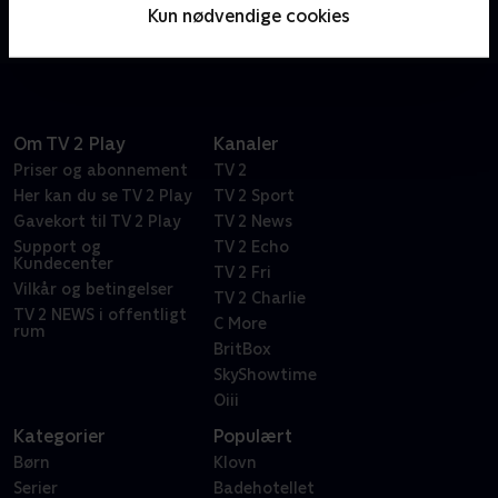
kammeratskab er i fokus, men sagen kommer altid
Kun nødvendige cookies
først.
Om TV 2 Play
Kanaler
Priser og abonnement
TV 2
Her kan du se TV 2 Play
TV 2 Sport
Gavekort til TV 2 Play
TV 2 News
Support og
TV 2 Echo
Kundecenter
TV 2 Fri
Vilkår og betingelser
TV 2 Charlie
TV 2 NEWS i offentligt
C More
rum
BritBox
SkyShowtime
Oiii
Kategorier
Populært
Børn
Klovn
Serier
Badehotellet