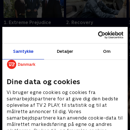
1. Extreme Prejudice
2. Recovery
Harper Dearings seneste
Liget af en forsvunden NCIS-
terrorhandling rammer NCIS-
facilitetschef bliver fundet fire
hovedkvarteret og udløser en
måneder efter Navy Yard-
tværinstitutionel menneskejagt
angrebet, og teamet må
Samtykke
Detaljer
Om
på den kriminelle bagmand.
efterforske sagen, der
23. december 2025 • 42 min
23. december 2025 • 41 min
involverer en af deres egne.
Andre så også
Dine data og cookies
Vi bruger egne cookies og cookies fra
samarbejdspartnere for at give dig den bedste
oplevelse af TV 2 PLAY, til statistik og til at
målrette annoncer til dig. Vores
samarbejdspartnere kan anvende cookie-data til
målrettet markedsføring på egne og andres