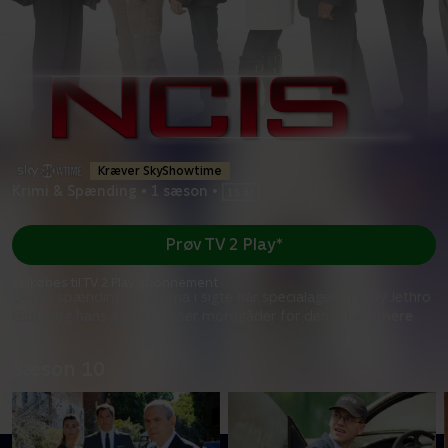
Kræver SkyShowtime
Krimi & Spænding
•
1 sæson
•
Prøv TV 2 Play*
*tilkøbes til TV 2 Play abonnement
Der er spænding og drama i sigte når specialagent Leroy Jethro
Gibbs og hans agenter løser mordgåder for den
...
Læs mere
Sæson 10