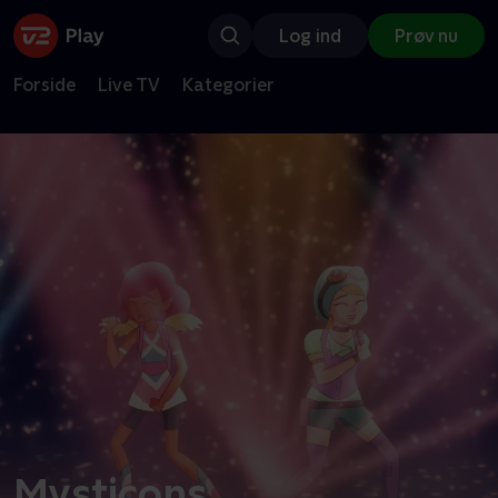
Log ind
Prøv nu
Forside
Live TV
Kategorier
Mysticons