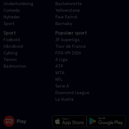
Underholdning
Bachelorette
Comedy
Yellowstone
Nyheder
Paw Patrol
Sport
Barnaby
Sport
Populær sport
Fodbold
3F Superliga
Håndbold
Tour de France
Cykling
FIFA VM 2026
Tennis
A Liga
Badminton
ATP
WTA
NFL
Serie A
Diamond League
La Vuelta