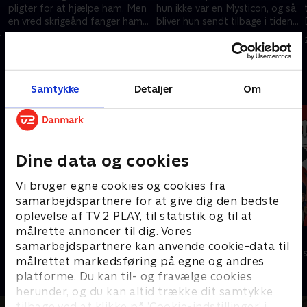
pligter for at hjælpe ham. Men
hun ikke var en Mysticon, og så
en vred skrigeånd fanger ham
bliver hun sendt tilbage i tiden,
u
og afslører hans sande person.
før hun og Zarya blev helte!
23. december 2023 • 21 min
23. december 2023 • 21 min
Andre så også
Samtykke
Detaljer
Om
Dine data og cookies
Vi bruger egne cookies og cookies fra
samarbejdspartnere for at give dig den bedste
oplevelse af TV 2 PLAY, til statistik og til at
målrette annoncer til dig. Vores
Totally Spies
Miraculous
samarbejdspartnere kan anvende cookie-data til
Børneserier • 2 sæsoner
Børneserier • 3
målrettet markedsføring på egne og andres
platforme. Du kan til- og fravælge cookies
herunder, og du kan altid trække dit samtykke
tilbage ved at klikke på ’Cookie-indstillinger’ i