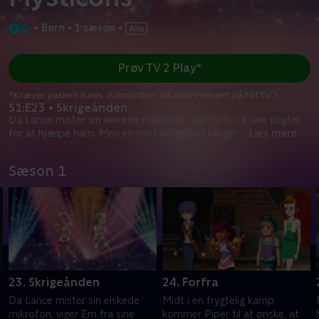
•
Børn
•
1 sæson
•
Prøv TV 2 Play*
*Kræver pakken Basis. Administrer dit abonnement på Mit TV 2.
S1:E23 • Skrigeånden
Da Lance mister sin elskede mikrofon, viger Em fra sine pligter
for at hjælpe ham. Men en vred skrigeånd fanger
...
Læs mere
Sæson 1
23. Skrigeånden
24. Forfra
Da Lance mister sin elskede
Midt i en frygtelig kamp
mikrofon, viger Em fra sine
kommer Piper til at ønske, at