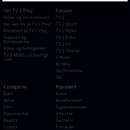
Om TV 2 Play
Kanaler
Priser og abonnement
TV 2
Her kan du se TV 2 Play
TV 2 Sport
Gavekort til TV 2 Play
TV 2 News
Support og
TV 2 Echo
Kundecenter
TV 2 Fri
Vilkår og betingelser
TV 2 Charlie
TV 2 NEWS i offentligt
C More
rum
BritBox
SkyShowtime
Oiii
Kategorier
Populært
Børn
Klovn
Serier
Badehotellet
Film
Sygeplejeskolen
Dokumentar
X Factor
Reality
Bachelor
Livsstil
Forræder