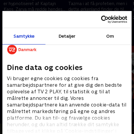
er hypnotiseret af Kaptajn
Tazma i at få profetien, men i
e
Kaos. Zarya må redde hendes
dette ørkenland finder de til
venner uden selv at blive ramt
deres skræk Dreadbane, som
23. december 2023 • 21 min
23. december 2023 • 21 min
af besværgelsen.
er i live og v
Samtykke
Detaljer
Om
Andre så også
Dine data og cookies
Vi bruger egne cookies og cookies fra
samarbejdspartnere for at give dig den bedste
oplevelse af TV 2 PLAY, til statistik og til at
målrette annoncer til dig. Vores
Totally Spies
Miraculous
samarbejdspartnere kan anvende cookie-data til
Børneserier • 2 sæsoner
Børneserier • 3
målrettet markedsføring på egne og andres
platforme. Du kan til- og fravælge cookies
herunder, og du kan altid trække dit samtykke
tilbage ved at klikke på ’Cookie-indstillinger’ i