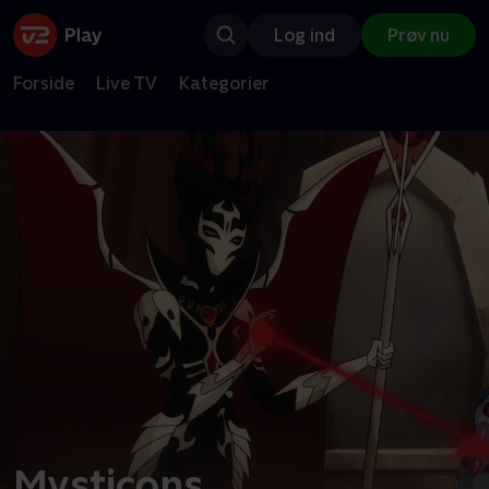
Log ind
Prøv nu
Forside
Live TV
Kategorier
Mysticons