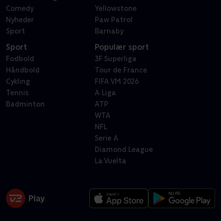
Comedy
Yellowstone
Nyheder
Paw Patrol
Sport
Barnaby
Sport
Populær sport
Fodbold
3F Superliga
Håndbold
Tour de France
Cykling
FIFA VM 2026
Tennis
A Liga
Badminton
ATP
WTA
NFL
Serie A
Diamond League
La Vuelta