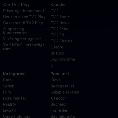
Om TV 2 Play
Kanaler
Priser og abonnement
TV 2
Her kan du se TV 2 Play
TV 2 Sport
Gavekort til TV 2 Play
TV 2 News
Support og
TV 2 Echo
Kundecenter
TV 2 Fri
Vilkår og betingelser
TV 2 Charlie
TV 2 NEWS i offentligt
C More
rum
BritBox
SkyShowtime
Oiii
Kategorier
Populært
Børn
Klovn
Serier
Badehotellet
Film
Sygeplejeskolen
Dokumentar
X Factor
Reality
Bachelor
Livsstil
Forræder
Underholdning
Bachelorette