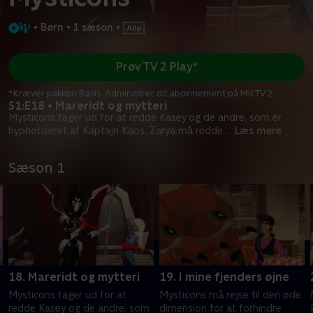
•
Børn
•
1 sæson
•
Prøv TV 2 Play*
*Kræver pakken Basis. Administrer dit abonnement på Mit TV 2.
S1:E18 • Mareridt og mytteri
Mysticons tager ud for at redde Kasey og de andre, som er
hypnotiseret af Kaptajn Kaos. Zarya må redde
...
Læs mere
Sæson 1
18. Mareridt og mytteri
19. I mine fjenders øjne
Mysticons tager ud for at
Mysticons må rejse til den øde
redde Kasey og de andre, som
dimension for at forhindre