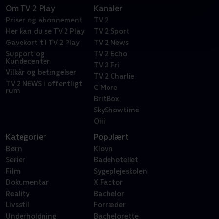
Om TV 2 Play
Kanaler
Priser og abonnement
TV 2
Her kan du se TV 2 Play
TV 2 Sport
Gavekort til TV 2 Play
TV 2 News
Support og
TV 2 Echo
Kundecenter
TV 2 Fri
Vilkår og betingelser
TV 2 Charlie
TV 2 NEWS i offentligt
C More
rum
BritBox
SkyShowtime
Oiii
Kategorier
Populært
Børn
Klovn
Serier
Badehotellet
Film
Sygeplejeskolen
Dokumentar
X Factor
Reality
Bachelor
Livsstil
Forræder
Underholdning
Bachelorette