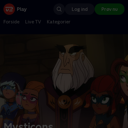
Log ind
Prøv nu
Forside
Live TV
Kategorier
Mysticons