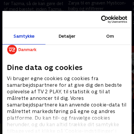
Zarya til en gnaven Mysticon-
før Tazma, så de kan gøre det
baby og infiltrerer
af med bæstet, inden Tazma
børnehjemmet for at finde
bringer det til Necrafa.
23. december 2023 • 21 min
oplysninger på Arkaynas
23. december 2023 • 21 min
forsvundne tvilling.
Samtykke
Detaljer
Om
Andre så også
Dine data og cookies
Vi bruger egne cookies og cookies fra
samarbejdspartnere for at give dig den bedste
oplevelse af TV 2 PLAY, til statistik og til at
målrette annoncer til dig. Vores
Totally Spies
Miraculous
samarbejdspartnere kan anvende cookie-data til
Børneserier • 2 sæsoner
Børneserier • 3
målrettet markedsføring på egne og andres
platforme. Du kan til- og fravælge cookies
herunder, og du kan altid trække dit samtykke
tilbage ved at klikke på ’Cookie-indstillinger’ i