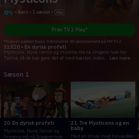
•
Børn
•
1 sæson
•
Prøv TV 2 Play*
*Kræver pakken Basis. Administrer dit abonnement på Mit TV 2.
S1:E20 • En dyrisk profeti
Mysticons, Nova Terron og Proxima må nå Dragens hule før
Tazma, så de kan gøre det af med bæstet, inden
...
Læs mere
Sæson 1
20. En dyrisk profeti
21. Tre Mysticons og en
baby
Mysticons, Nova Terron og
Med en smule magi forvandles
Proxima må nå Dragens hule