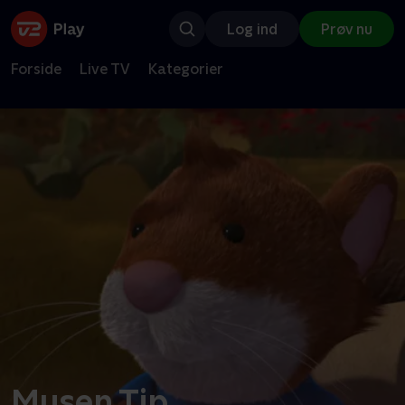
Log ind
Prøv nu
Forside
Live TV
Kategorier
Musen Tip