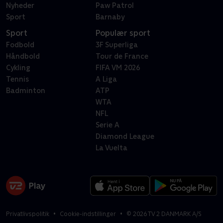
Nyheder
Paw Patrol
Sport
Barnaby
Sport
Populær sport
Fodbold
3F Superliga
Håndbold
Tour de France
Cykling
FIFA VM 2026
Tennis
A Liga
Badminton
ATP
WTA
NFL
Serie A
Diamond League
La Vuelta
Privatlivspolitik
Cookie-indstillinger
©
2026
TV 2 DANMARK A/S