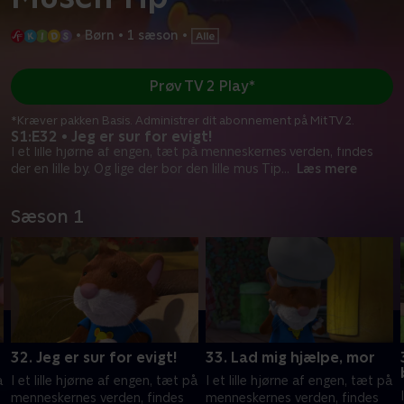
•
Børn
•
1 sæson
•
Prøv TV 2 Play*
*Kræver pakken Basis. Administrer dit abonnement på Mit TV 2.
S1:E32 • Jeg er sur for evigt!
I et lille hjørne af engen, tæt på menneskernes verden, findes
der en lille by. Og lige der bor den lille mus Tip
...
Læs mere
Sæson 1
32. Jeg er sur for evigt!
33. Lad mig hjælpe, mor
å
I et lille hjørne af engen, tæt på
I et lille hjørne af engen, tæt på
menneskernes verden, findes
menneskernes verden, findes