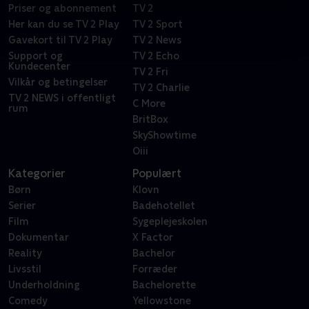
Priser og abonnement
TV 2
Her kan du se TV 2 Play
TV 2 Sport
Gavekort til TV 2 Play
TV 2 News
Support og
TV 2 Echo
Kundecenter
TV 2 Fri
Vilkår og betingelser
TV 2 Charlie
TV 2 NEWS i offentligt
C More
rum
BritBox
SkyShowtime
Oiii
Kategorier
Populært
Børn
Klovn
Serier
Badehotellet
Film
Sygeplejeskolen
Dokumentar
X Factor
Reality
Bachelor
Livsstil
Forræder
Underholdning
Bachelorette
Comedy
Yellowstone