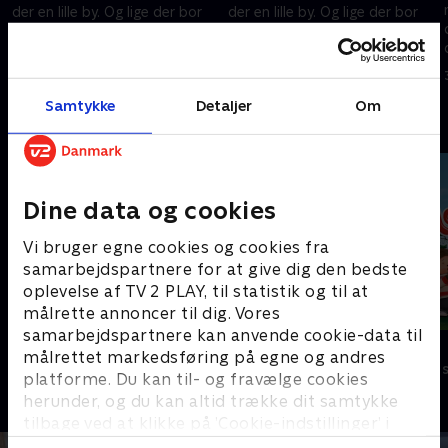
der en lille by. Og lige der bor
der en lille by. Og lige der bor
den lille mus Tip sammen med
den lille mus Tip sammen med
sin familie.
sin familie.
3. januar 2024 • 7 min
3. januar 2024 • 7 min
Samtykke
Detaljer
Om
Andre så også
Dine data og cookies
Vi bruger egne cookies og cookies fra
samarbejdspartnere for at give dig den bedste
oplevelse af TV 2 PLAY, til statistik og til at
målrette annoncer til dig. Vores
samarbejdspartnere kan anvende cookie-data til
Robin Hood: Spilopper i Sherwood-
Monchhichi
målrettet markedsføring på egne og andres
skoven
Børneserier • 1
platforme. Du kan til- og fravælge cookies
Børneserier • 1 sæsoner
herunder, og du kan altid trække dit samtykke
tilbage ved at klikke på ’Cookie-indstillinger’ i
bunden af siden. Læs mere om hvordan TV 2