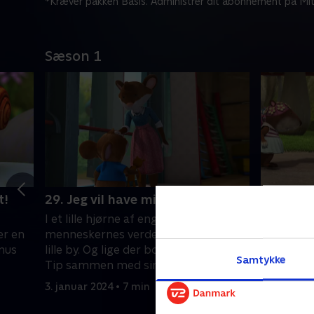
*Kræver pakken Basis. Administrer dit abonnement på Mit
Sæson 1
t!
29. Jeg vil have min mor!
30. Jeg 
manerer
I et lille hjørne af engen, tæt på
I et lille
er en
menneskernes verden, findes der en
mennesker
 mus
lille by. Og lige der bor den lille mus
Samtykke
lille by. O
Tip sammen med sin familie.
Tip samme
3. januar 2024 • 7 min
3. januar 2