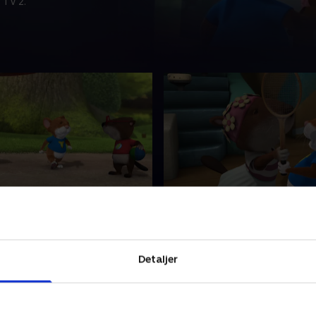
 TV 2.
kan ikke døje gode
31. Jeg mente det ikke
!
I et lille hjørne af engen, tæ
 hjørne af engen, tæt på
menneskernes verden, finde
nes verden, findes der en
lille by. Og lige der bor den l
Detaljer
g lige der bor den lille mus
Tip sammen med sin familie
n med sin familie.
3. januar 2024 • 7 min
024 • 7 min