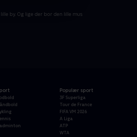
ille by. Og lige der bor den lille mus
port
Populær sport
odbold
3F Superliga
åndbold
Tour de France
ykling
FIFA VM 2026
ennis
A Liga
adminton
ATP
WTA