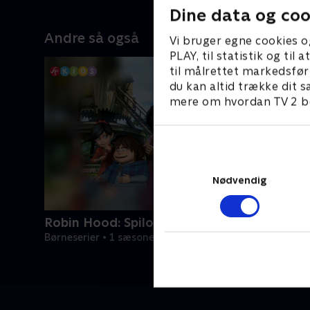
Dine data og coo
Andre så også
Vi bruger egne cookies o
PLAY, til statistik og ti
til målrettet markedsfør
du kan altid trække dit s
mere om hvordan TV 2 be
Nødvendig
Robin Hood: Spilopper i Sherwood-skoven
Børneserier • 1 sæsoner