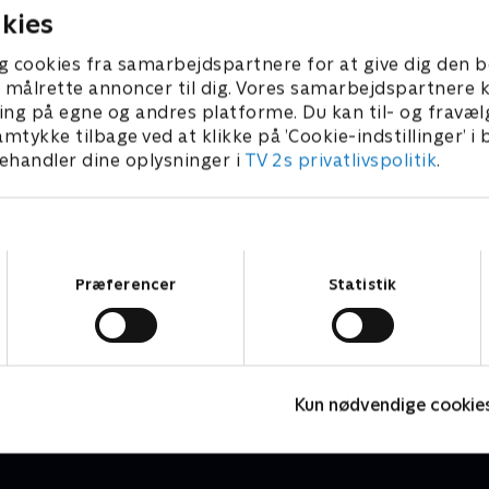
kies
g cookies fra samarbejdspartnere for at give dig den b
l at målrette annoncer til dig. Vores samarbejdspartner
ing på egne og andres platforme. Du kan til- og fravæl
amtykke tilbage ved at klikke på ’Cookie-indstillinger’ i
handler dine oplysninger i
TV 2s privatlivspolitik
.
Samtykkevalg
Præferencer
Statistik
Monchhichi
T
Børneserier • 1 sæsoner
B
Kun nødvendige cookie