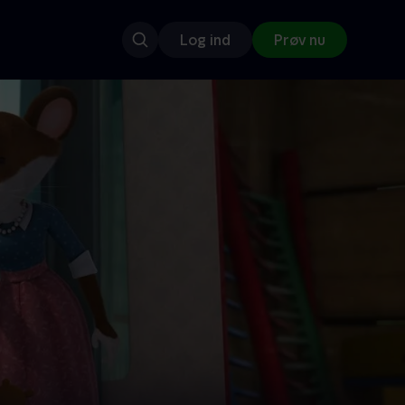
Log ind
Prøv nu