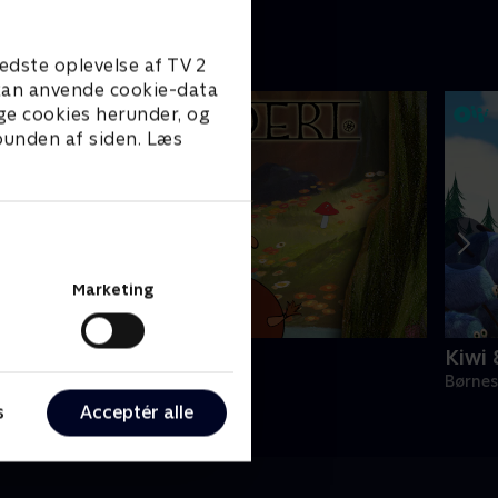
edste oplevelse af TV 2
e kan anvende cookie-data
ge cookies herunder, og
 bunden af siden. Læs
Marketing
rolderi
Kiwi 
ørneserier • 1 sæsoner
Børnes
s
Acceptér alle