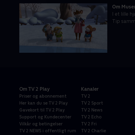
Om Musen
I et lille
Tip samme
Om TV 2 Play
Kanaler
Priser og abonnement
TV 2
Her kan du se TV 2 Play
TV 2 Sport
Gavekort til TV 2 Play
TV 2 News
Support og Kundecenter
TV 2 Echo
Vilkår og betingelser
TV 2 Fri
TV 2 NEWS i offentligt rum
TV 2 Charlie