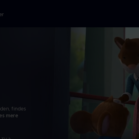
er
rden, findes
æs mere