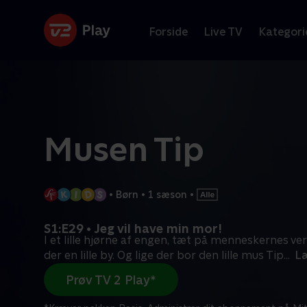
Forside
Live TV
Kategori
Musen Tip
•
Børn
•
1 sæson
•
S1:E29 • Jeg vil have min mor!
I et lille hjørne af engen, tæt på menneskernes ve
der en lille by. Og lige der bor den lille mus Tip
...
L
Prøv TV 2 Play*