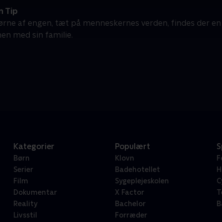
 Tip
 hjørne af engen, tæt på menneskernes verden, findes der en l
n med sin familie.
Kategorier
Populært
S
Børn
Klovn
F
Serier
Badehotellet
H
Film
Sygeplejeskolen
C
Dokumentar
X Factor
T
Reality
Bachelor
B
Livsstil
Forræder