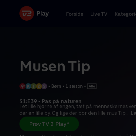
Forside
Live TV
Kategori
Musen Tip
•
Børn
•
1 sæson
•
S1:E39 • Pas på naturen
I et lille hjørne af engen, tæt på menneskernes ve
der en lille by. Og lige der bor den lille mus Tip
...
L
Prøv TV 2 Play*