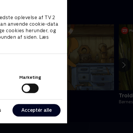
edste oplevelse af TV 2
e kan anvende cookie-data
ge cookies herunder, og
 bunden af siden. Læs
Marketing
eddersen & Findus
Trold
ørneserier • 2 sæsoner
Børnes
s
Acceptér alle