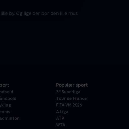
ille by. Og lige der bor den lille mus
port
Populær sport
odbold
3F Superliga
åndbold
Tour de France
ykling
FIFA VM 2026
ennis
A Liga
adminton
ATP
WTA