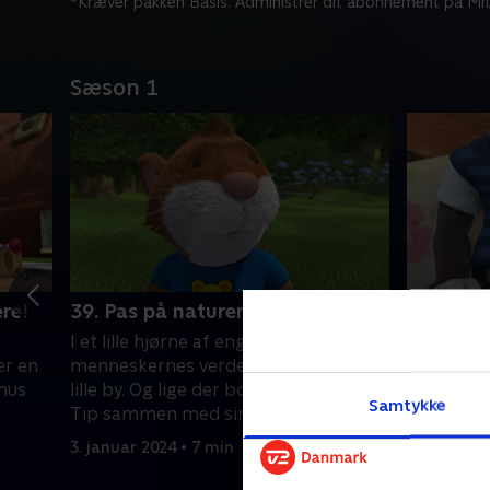
*Kræver pakken Basis. Administrer dit abonnement på Mit
Sæson 1
re!
39. Pas på naturen
40. Jeg 
tårn
I et lille hjørne af engen, tæt på
I et lille
er en
menneskernes verden, findes der en
mennesker
 mus
lille by. Og lige der bor den lille mus
Samtykke
lille by. O
Tip sammen med sin familie.
Tip samme
3. januar 2024 • 7 min
3. januar 2