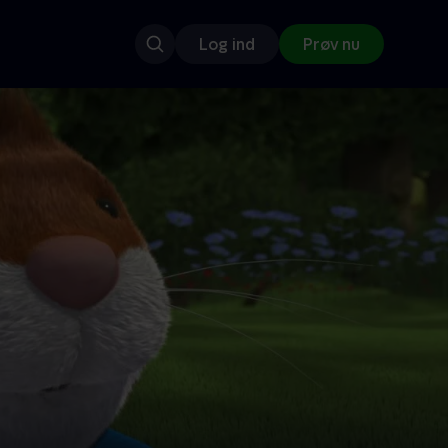
Log ind
Prøv nu