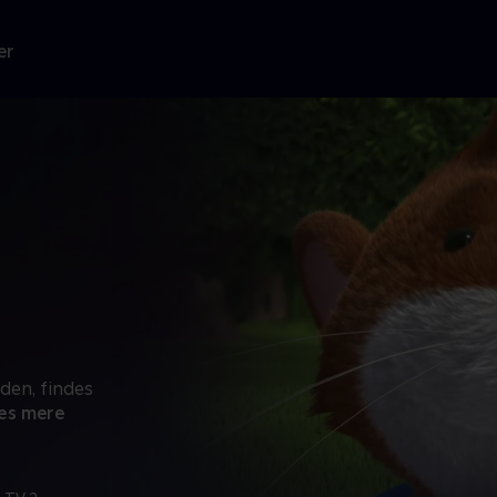
er
rden, findes
æs mere