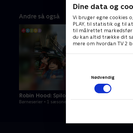
Dine data og coo
Andre så også
Vi bruger egne cookies o
PLAY, til statistik og ti
til målrettet markedsfør
du kan altid trække dit s
mere om hvordan TV 2 be
Nødvendig
Robin Hood: Spilopper i Sherwood-skoven
Børneserier • 1 sæsoner