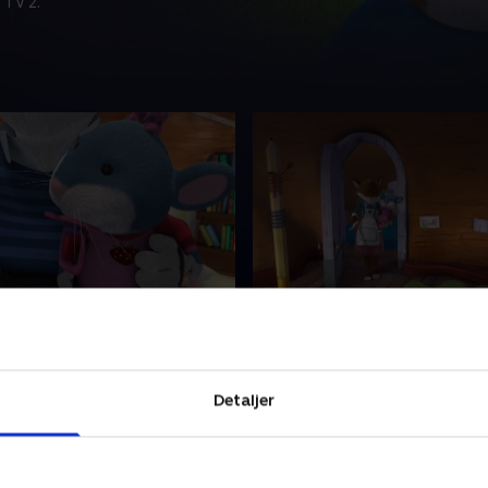
 TV 2.
vil være så høj som et
41. Jeg er ikke en dove
I et lille hjørne af engen, tæ
 hjørne af engen, tæt på
menneskernes verden, finde
nes verden, findes der en
lille by. Og lige der bor den l
Detaljer
g lige der bor den lille mus
Tip sammen med sin familie
n med sin familie.
3. januar 2024 • 7 min
024 • 7 min