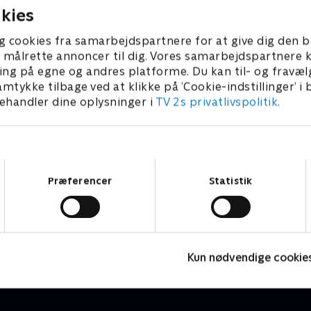
kies
g cookies fra samarbejdspartnere for at give dig den b
l at målrette annoncer til dig. Vores samarbejdspartner
ing på egne og andres platforme. Du kan til- og fravæl
amtykke tilbage ved at klikke på ’Cookie-indstillinger’ i
handler dine oplysninger i
TV 2s privatlivspolitik
.
Samtykkevalg
Præferencer
Statistik
Monchhichi
P
Børneserier • 1 sæsoner
B
Kun nødvendige cookie