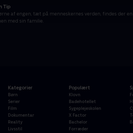
 Tip
 hjørne af engen, tæt på menneskernes verden, findes der en l
n med sin familie.
Kategorier
Populært
S
Børn
Klovn
F
Serier
Badehotellet
H
Film
Sygeplejeskolen
C
Dokumentar
X Factor
T
Reality
Bachelor
B
Livsstil
Forræder