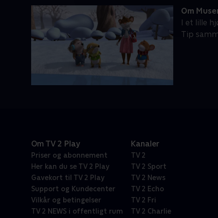
Om Musen
I et lille
Tip samme
Om TV 2 Play
Kanaler
Priser og abonnement
TV 2
Her kan du se TV 2 Play
TV 2 Sport
Gavekort til TV 2 Play
TV 2 News
Support og Kundecenter
TV 2 Echo
Vilkår og betingelser
TV 2 Fri
TV 2 NEWS i offentligt rum
TV 2 Charlie