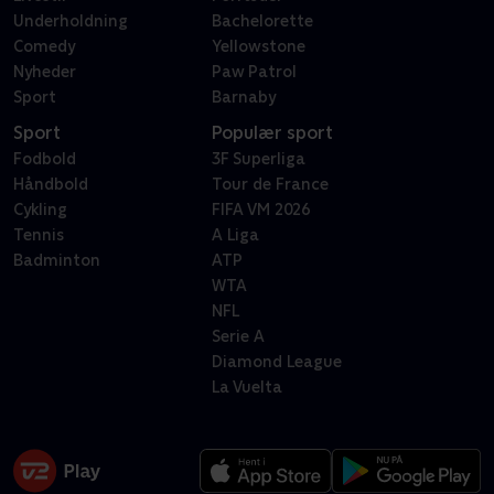
Underholdning
Bachelorette
Comedy
Yellowstone
Nyheder
Paw Patrol
Sport
Barnaby
Sport
Populær sport
Fodbold
3F Superliga
Håndbold
Tour de France
Cykling
FIFA VM 2026
Tennis
A Liga
Badminton
ATP
WTA
NFL
Serie A
Diamond League
La Vuelta