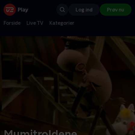
Log ind
Prøv nu
Forside
Live TV
Kategorier
Mumitroldene