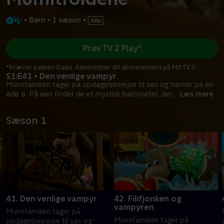
•
Børn
•
1 sæson
•
Prøv TV 2 Play*
*Kræver pakken Basis. Administrer dit abonnement på Mit TV 2.
S1:E41 • Den venlige vampyr
Mumifamilien tager på opdagelsesrejse til søs og havner på en
øde ø. På øen finder de et mystisk barometer, der
...
Læs mere
Sæson 1
41. Den venlige vampyr
42. Filifjonken og
vampyren
Mumifamilien tager på
Mumifamilien tager på
opdagelsesrejse til søs og