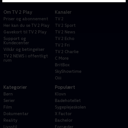
Om TV 2 Play
Kanaler
Priser og abonnement
TV 2
Her kan du se TV 2 Play
TV 2 Sport
Gavekort til TV 2 Play
TV 2 News
Support og
TV 2 Echo
Kundecenter
TV 2 Fri
Vilkår og betingelser
TV 2 Charlie
TV 2 NEWS i offentligt
C More
rum
BritBox
SkyShowtime
Oiii
Kategorier
Populært
Børn
Klovn
Serier
Badehotellet
Film
Sygeplejeskolen
Dokumentar
X Factor
Reality
Bachelor
Livsstil
Forræder