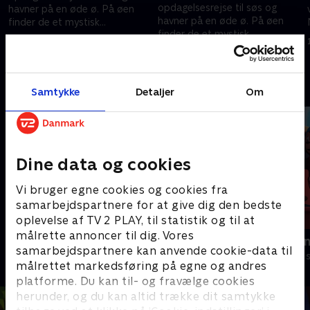
opdagelsesrejse til søs og
havner på en øde ø. På øen
havner på en øde ø. På øen
finder de et mystisk
finder de et mystisk
barometer, der tiltrækker
1. december 2020 • 9 min
barometer, der tiltrækker
Hattifnatterne.
1. december 2020 • 9 min
Hattifnatterne.
Andre så også
Samtykke
Detaljer
Om
Dine data og cookies
Vi bruger egne cookies og cookies fra
samarbejdspartnere for at give dig den bedste
oplevelse af TV 2 PLAY, til statistik og til at
målrette annoncer til dig. Vores
Mumidalen
Rasmus Klu
samarbejdspartnere kan anvende cookie-data til
Børneserier • 2 sæsoner
Børneserier • 3
målrettet markedsføring på egne og andres
platforme. Du kan til- og fravælge cookies
herunder, og du kan altid trække dit samtykke