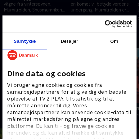
vågne fra vintersøvnen.
en komet vil betyde verdens
Mumitrolden, Snusmumriken
undergang. Mumitrolden er
og Sniff klatrer op i bjergene.
rystet over vores lille planets
1. december 2020 • 9 min
1. december 2020 • 8 min
skæbne.
Andre så også
Samtykke
Detaljer
Om
Dine data og cookies
Vi bruger egne cookies og cookies fra
samarbejdspartnere for at give dig den bedste
oplevelse af TV 2 PLAY, til statistik og til at
målrette annoncer til dig. Vores
Mumidalen
Rasmus Klu
samarbejdspartnere kan anvende cookie-data til
Børneserier • 2 sæsoner
Børneserier • 3
målrettet markedsføring på egne og andres
platforme. Du kan til- og fravælge cookies
herunder, og du kan altid trække dit samtykke