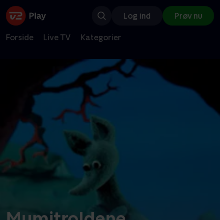
Log ind
Prøv nu
Forside
Live TV
Kategorier
Mumitroldene