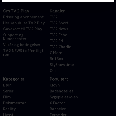
Om TV 2 Play
Kanaler
Priser og abonnement
TV 2
Her kan du se TV 2 Play
TV 2 Sport
Gavekort til TV 2 Play
TV 2 News
Support og
TV 2 Echo
Kundecenter
TV 2 Fri
Vilkår og betingelser
TV 2 Charlie
TV 2 NEWS i offentligt
C More
rum
BritBox
SkyShowtime
Oiii
Kategorier
Populært
Børn
Klovn
Serier
Badehotellet
Film
Sygeplejeskolen
Dokumentar
X Factor
Reality
Bachelor
Livsstil
Forræder