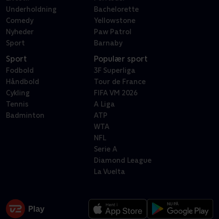
Underholdning
Bachelorette
Comedy
Yellowstone
Nyheder
Paw Patrol
Sport
Barnaby
Sport
Populær sport
Fodbold
3F Superliga
Håndbold
Tour de France
Cykling
FIFA VM 2026
Tennis
A Liga
Badminton
ATP
WTA
NFL
Serie A
Diamond League
La Vuelta