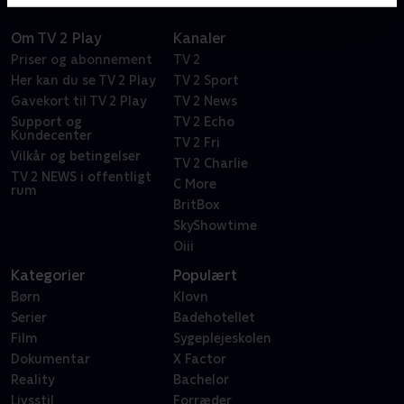
Om TV 2 Play
Kanaler
Priser og abonnement
TV 2
Her kan du se TV 2 Play
TV 2 Sport
Gavekort til TV 2 Play
TV 2 News
Support og
TV 2 Echo
Kundecenter
TV 2 Fri
Vilkår og betingelser
TV 2 Charlie
TV 2 NEWS i offentligt
C More
rum
BritBox
SkyShowtime
Oiii
Kategorier
Populært
Børn
Klovn
Serier
Badehotellet
Film
Sygeplejeskolen
Dokumentar
X Factor
Reality
Bachelor
Livsstil
Forræder