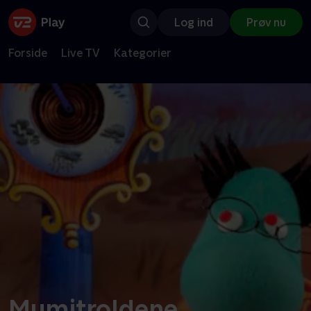
Log ind
Prøv nu
Forside
Live TV
Kategorier
Mumitroldene