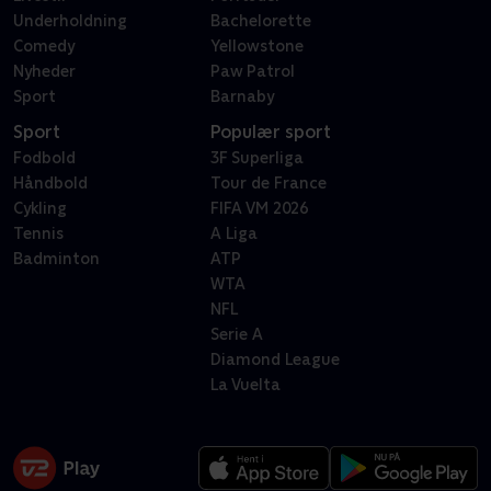
Underholdning
Bachelorette
Comedy
Yellowstone
Nyheder
Paw Patrol
Sport
Barnaby
Sport
Populær sport
Fodbold
3F Superliga
Håndbold
Tour de France
Cykling
FIFA VM 2026
Tennis
A Liga
Badminton
ATP
WTA
NFL
Serie A
Diamond League
La Vuelta