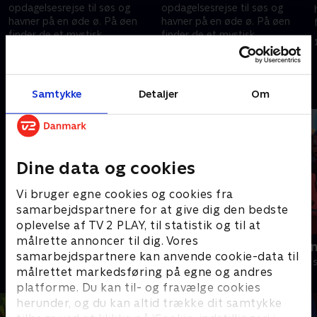
opdagelsesrejse til søs og
opdagelsesrejse til søs og
havner på en øde ø. På øen
havner på en øde ø. På øen
finder de et mystisk
finder de et mystisk
barometer, der tiltrækker
barometer, der tiltrækker
1. december 2020 • 10 min
1. december 2020 • 10 min
Hattifnatterne.
Hattifnatterne.
Andre så også
Samtykke
Detaljer
Om
Dine data og cookies
Vi bruger egne cookies og cookies fra
samarbejdspartnere for at give dig den bedste
oplevelse af TV 2 PLAY, til statistik og til at
målrette annoncer til dig. Vores
Mumidalen
Rasmus Klu
samarbejdspartnere kan anvende cookie-data til
Børneserier • 2 sæsoner
Børneserier • 3
målrettet markedsføring på egne og andres
platforme. Du kan til- og fravælge cookies
herunder, og du kan altid trække dit samtykke