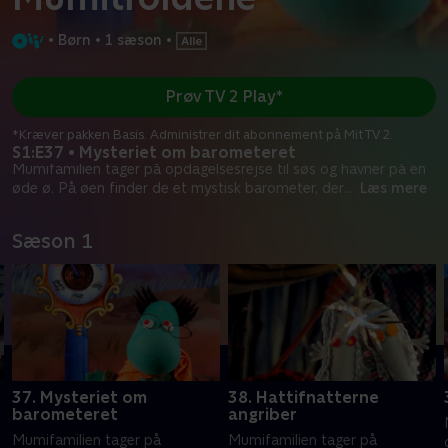
•
Børn
•
1 sæson
•
Prøv TV 2 Play*
*Kræver pakken Basis. Administrer dit abonnement på Mit TV 2.
S1:E37 • Mysteriet om barometeret
Mumifamilien tager på opdagelsesrejse til søs og havner på en
øde ø. På øen finder de et mystisk barometer, der
...
Læs mere
Sæson 1
37. Mysteriet om
38. Hattifnatterne
barometeret
angriber
Mumifamilien tager på
Mumifamilien tager på