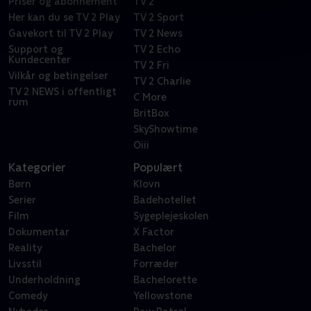
Priser og abonnement
TV 2
Her kan du se TV 2 Play
TV 2 Sport
Gavekort til TV 2 Play
TV 2 News
Support og
TV 2 Echo
Kundecenter
TV 2 Fri
Vilkår og betingelser
TV 2 Charlie
TV 2 NEWS i offentligt
C More
rum
BritBox
SkyShowtime
Oiii
Kategorier
Populært
Børn
Klovn
Serier
Badehotellet
Film
Sygeplejeskolen
Dokumentar
X Factor
Reality
Bachelor
Livsstil
Forræder
Underholdning
Bachelorette
Comedy
Yellowstone