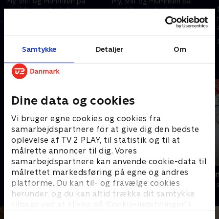
My, Snif og Mumriken på
My, Snif og Mumriken på
magiske eventyr i denne
magiske eventyr i denne
animerede børneserie baseret
animerede børneserie baseret
på Tove Janssons fantastiske
på Tove Janssons fantastiske
1. maj 2023 • 22 min
1. maj 2023 • 22 min
bøger.
bøger.
Samtykke
Detaljer
Om
Andre så også
Dine data og cookies
Vi bruger egne cookies og cookies fra
samarbejdspartnere for at give dig den bedste
oplevelse af TV 2 PLAY, til statistik og til at
målrette annoncer til dig. Vores
samarbejdspartnere kan anvende cookie-data til
målrettet markedsføring på egne og andres
Barbapapa
Mumitrolde
platforme. Du kan til- og fravælge cookies
Børneserier • 1 sæsoner
Børneserier • 1
herunder, og du kan altid trække dit samtykke
tilbage ved at klikke på ’Cookie-indstillinger’ i
bunden af siden. Læs mere om hvordan TV 2