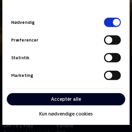
behandler dine oplysninger i
TV 2s privatlivspolitik
.
Samtykkevalg
Nødvendig
Præferencer
Statistik
Om Mumidalen
Marketing
Tag med Mumitroldene, Lille My, Snif og Mumriken
på magiske eventyr i denne animerede børneserie
baseret på Tove Janssons fantastiske bøger.
Acceptér alle
Kun nødvendige cookies
Om TV 2 Play
Kanaler