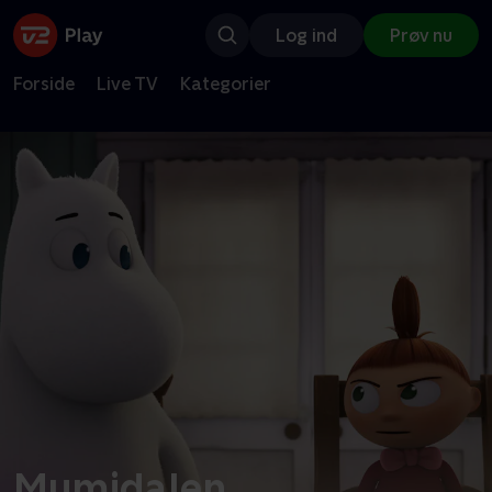
Log ind
Prøv nu
Forside
Live TV
Kategorier
Mumidalen