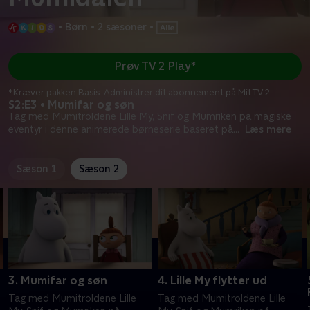
•
Børn
•
2 sæsoner
•
Prøv TV 2 Play*
*Kræver pakken Basis. Administrer dit abonnement på Mit TV 2.
S2:E3 • Mumifar og søn
Tag med Mumitroldene Lille My, Snif og Mumriken på magiske
eventyr i denne animerede børneserie baseret på
...
Læs mere
Sæson 1
Sæson 2
3. Mumifar og søn
4. Lille My flytter ud
Tag med Mumitroldene Lille
Tag med Mumitroldene Lille