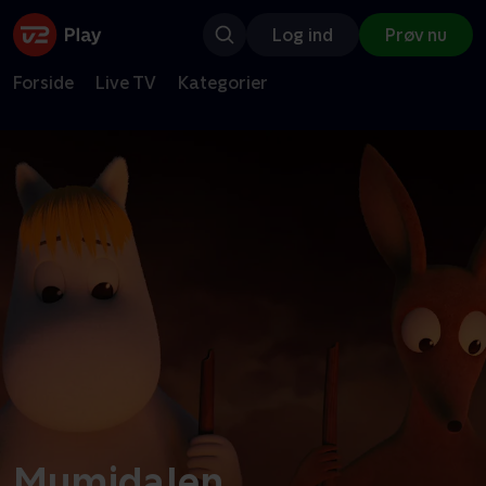
Log ind
Prøv nu
Forside
Live TV
Kategorier
Mumidalen