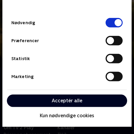
behandler dine oplysninger i
TV 2s privatlivspolitik
.
Samtykkevalg
Nødvendig
Præferencer
Statistik
Om Mumidalen
Marketing
Tag med Mumitroldene, Lille My, Snif og Mumriken
på magiske eventyr i denne animerede børneserie
baseret på Tove Janssons fantastiske bøger.
Acceptér alle
Kun nødvendige cookies
Om TV 2 Play
Kanaler