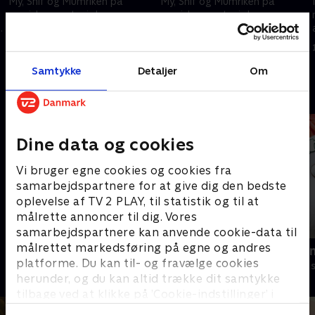
My, Snif og Mumriken på
My, Snif og Mumriken på
magiske eventyr i denne
magiske eventyr i denne
animerede børneserie baseret
animerede børneserie baseret
på Tove Janssons fantastiske
på Tove Janssons fantastiske
1. maj 2023 • 22 min
1. maj 2023 • 22 min
bøger.
bøger.
Samtykke
Detaljer
Om
Andre så også
Dine data og cookies
Vi bruger egne cookies og cookies fra
samarbejdspartnere for at give dig den bedste
oplevelse af TV 2 PLAY, til statistik og til at
målrette annoncer til dig. Vores
samarbejdspartnere kan anvende cookie-data til
målrettet markedsføring på egne og andres
Barbapapa
Mumitrolde
platforme. Du kan til- og fravælge cookies
Børneserier • 1 sæsoner
Børneserier • 1
herunder, og du kan altid trække dit samtykke
tilbage ved at klikke på ’Cookie-indstillinger’ i
bunden af siden. Læs mere om hvordan TV 2