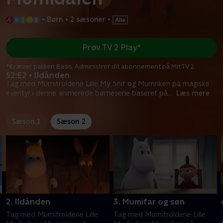
•
Børn
•
2 sæsoner
•
Prøv TV 2 Play*
*Kræver pakken Basis. Administrer dit abonnement på Mit TV 2.
S2:E2 • Ildånden
Tag med Mumitroldene Lille My, Snif og Mumriken på magiske
eventyr i denne animerede børneserie baseret på
...
Læs mere
Sæson 1
Sæson 2
2. Ildånden
3. Mumifar og søn
Tag med Mumitroldene Lille
Tag med Mumitroldene Lille