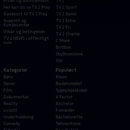
Priser og abonnement
TV 2
Her kan du se TV 2 Play
TV 2 Sport
Gavekort til TV 2 Play
TV 2 News
Support og
TV 2 Echo
Kundecenter
TV 2 Fri
Vilkår og betingelser
TV 2 Charlie
TV 2 NEWS i offentligt
C More
rum
BritBox
SkyShowtime
Oiii
Kategorier
Populært
Børn
Klovn
Serier
Badehotellet
Film
Sygeplejeskolen
Dokumentar
X Factor
Reality
Bachelor
Livsstil
Forræder
Underholdning
Bachelorette
Comedy
Yellowstone