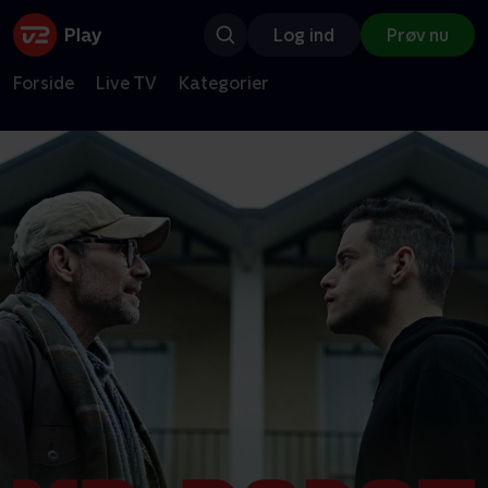
Log ind
Prøv nu
Forside
Live TV
Kategorier