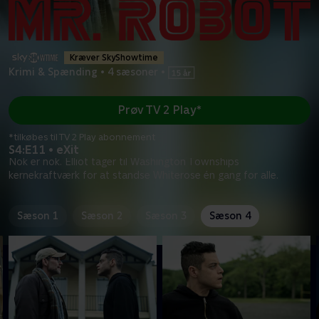
Kræver SkyShowtime
Krimi & Spænding
•
4 sæsoner
•
Prøv TV 2 Play*
*tilkøbes til TV 2 Play abonnement
S4:E11 • eXit
Nok er nok. Elliot tager til Washington Townships
kernekraftværk for at standse Whiterose én gang for alle.
Sæson 1
Sæson 2
Sæson 3
Sæson 4