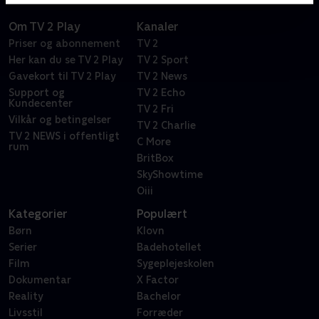
Om TV 2 Play
Kanaler
Priser og abonnement
TV 2
Her kan du se TV 2 Play
TV 2 Sport
Gavekort til TV 2 Play
TV 2 News
Support og
TV 2 Echo
Kundecenter
TV 2 Fri
Vilkår og betingelser
TV 2 Charlie
TV 2 NEWS i offentligt
C More
rum
BritBox
SkyShowtime
Oiii
Kategorier
Populært
Børn
Klovn
Serier
Badehotellet
Film
Sygeplejeskolen
Dokumentar
X Factor
Reality
Bachelor
Livsstil
Forræder