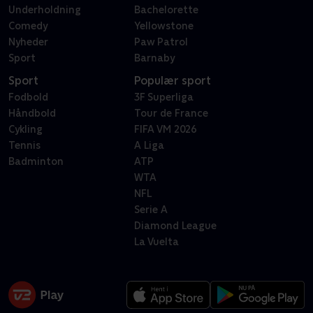
Underholdning
Bachelorette
Comedy
Yellowstone
Nyheder
Paw Patrol
Sport
Barnaby
Sport
Populær sport
Fodbold
3F Superliga
Håndbold
Tour de France
Cykling
FIFA VM 2026
Tennis
A Liga
Badminton
ATP
WTA
NFL
Serie A
Diamond League
La Vuelta