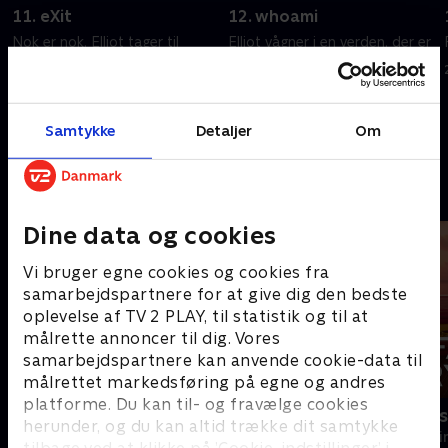
11. eXit
12. whoami
Nok er nok. Elliot tager til
Elliot vågner i en verden, der er
Washington Townships
helt anderledes en den, han
kernekraftværk for at standse
kan huske. Er noget af det
Whiterose én gang for alle.
virkeligt?
20. september 2022 • 50 min
20. september 2022 • 42 min
Samtykke
Detaljer
Om
Andre så også
Dine data og cookies
Vi bruger egne cookies og cookies fra
samarbejdspartnere for at give dig den bedste
oplevelse af TV 2 PLAY, til statistik og til at
målrette annoncer til dig. Vores
samarbejdspartnere kan anvende cookie-data til
målrettet markedsføring på egne og andres
platforme. Du kan til- og fravælge cookies
Granite Harbour
Farligt kryd
herunder, og du kan altid trække dit samtykke
Krimi & Spænding • 2 sæsoner
Krimi & Spændi
tilbage ved at klikke på ’Cookie-indstillinger’ i