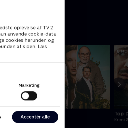
gt?
 42 min
edste oplevelse af TV 2
e kan anvende cookie-data
ge cookies herunder, og
 bunden af siden. Læs
Marketing
he Au Pair
Top 
s
Acceptér alle
rimi & Spænding • 1 sæsoner
Krimi 