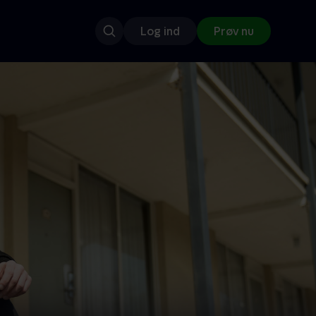
Log ind
Prøv nu