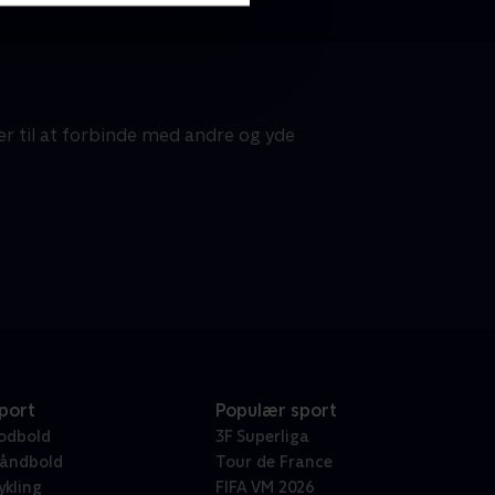
 til at forbinde med andre og yde
port
Populær sport
odbold
3F Superliga
åndbold
Tour de France
ykling
FIFA VM 2026