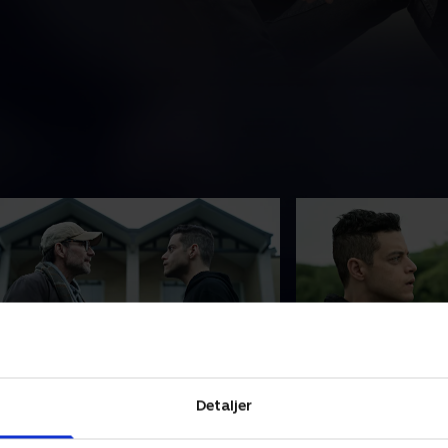
1. eXit
12. whoami
Detaljer
ok er nok. Elliot tager til
Elliot vågner i en ve
ashington Townships
anderledes en den, 