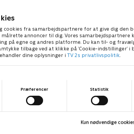
ernekraftværk for at standse
noget af det virkeli
hiterose én gang for alle.
20. september 2022 •
kies
0. september 2022 • 50 min
g cookies fra samarbejdspartnere for at give dig den b
l at målrette annoncer til dig. Vores samarbejdspartner
ing på egne og andres platforme. Du kan til- og fravæl
amtykke tilbage ved at klikke på ’Cookie-indstillinger’ i
handler dine oplysninger i
TV 2s privatlivspolitik
.
Samtykkevalg
Præferencer
Statistik
Farligt krydstogt
T
Kun nødvendige cookie
Krimi & Spænding • 3 sæsoner
K