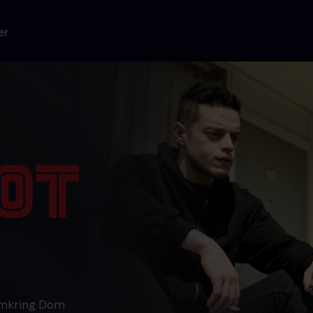
er
 omkring Dom