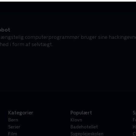
obot
t ængstelig computerprogrammør bruger sine hackingevner
hed i form af selvtægt.
Kategorier
Populært
S
Børn
Klovn
F
Serier
Badehotellet
H
Film
Sygeplejeskolen
C