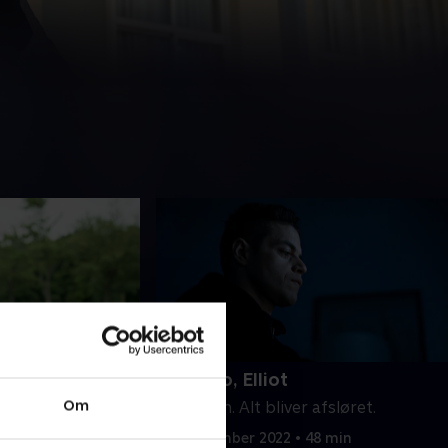
13. Hello, Elliot
Om
rden, der er helt
Farvel ven. Alt bliver afsløret.
han kan huske. Er
20. september 2022 • 48 min