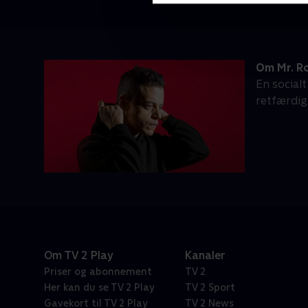
Om Mr. R
En social
retfærdig
Om TV 2 Play
Kanaler
Priser og abonnement
TV 2
Her kan du se TV 2 Play
TV 2 Sport
Gavekort til TV 2 Play
TV 2 News