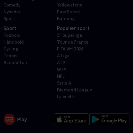
Comedy
Yellowstone
Nyheder
Paw Patrol
Sport
Barnaby
Sport
Populær sport
Fodbold
3F Superliga
Håndbold
Tour de France
Cykling
FIFA VM 2026
Tennis
A Liga
Badminton
ATP
WTA
NFL
Serie A
Diamond League
La Vuelta