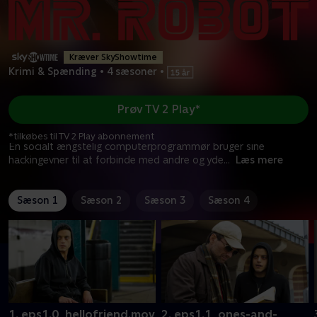
Kræver SkyShowtime
Krimi & Spænding
•
4 sæsoner
•
Prøv TV 2 Play*
*tilkøbes til TV 2 Play abonnement
En socialt ængstelig computerprogrammør bruger sine
hackingevner til at forbinde med andre og yde
...
Læs mere
Sæson 1
Sæson 2
Sæson 3
Sæson 4
1. eps1.0_hellofriend.mov
2. eps1.1_ones-and-