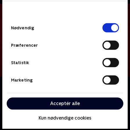
bunden af siden. Læs mere om hvordan TV 2
behandler dine oplysninger i
TV 2s privatlivspolitik
.
Samtykkevalg
Nødvendig
Præferencer
Statistik
Marketing
Om Mr. Robot
En socialt ængstelig computerprogrammør bruger
sine hackingevner til at forbinde med andre og yde
Acceptér alle
retfærdighed i form af selvtægt.
Kun nødvendige cookies