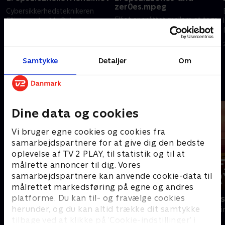
zer0es.mpeg
Cybersikkerhedsteknikeren
Elliot er splittet mellem at tage
Elliot møder Mr. Robot, en
imod et jobtilbud fra Evil Corp
mystisk leder af hackergruppen
og gå med i fsociety.
fsociety.
20. september 2022 • 45 min
20. september 2022 • 62 min
Samtykke
Detaljer
Om
Andre så også
Dine data og cookies
Vi bruger egne cookies og cookies fra
samarbejdspartnere for at give dig den bedste
oplevelse af TV 2 PLAY, til statistik og til at
målrette annoncer til dig. Vores
samarbejdspartnere kan anvende cookie-data til
målrettet markedsføring på egne og andres
platforme. Du kan til- og fravælge cookies
Granite Harbour
Farligt kryd
herunder, og du kan altid trække dit samtykke
Krimi & Spænding • 2 sæsoner
Krimi & Spændi
tilbage ved at klikke på ’Cookie-indstillinger’ i