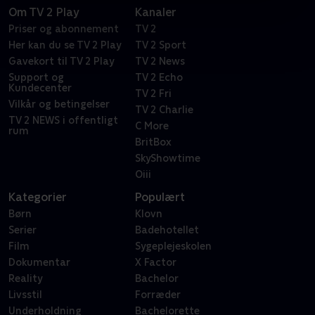
Om TV 2 Play
Kanaler
Priser og abonnement
TV 2
Her kan du se TV 2 Play
TV 2 Sport
Gavekort til TV 2 Play
TV 2 News
Support og
TV 2 Echo
Kundecenter
TV 2 Fri
Vilkår og betingelser
TV 2 Charlie
TV 2 NEWS i offentligt
C More
rum
BritBox
SkyShowtime
Oiii
Kategorier
Populært
Børn
Klovn
Serier
Badehotellet
Film
Sygeplejeskolen
Dokumentar
X Factor
Reality
Bachelor
Livsstil
Forræder
Underholdning
Bachelorette