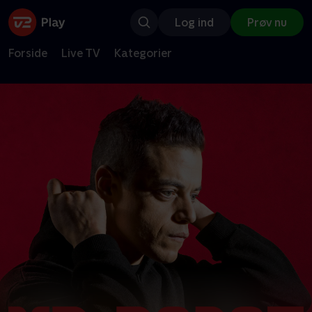
Log ind
Prøv nu
Forside
Live TV
Kategorier