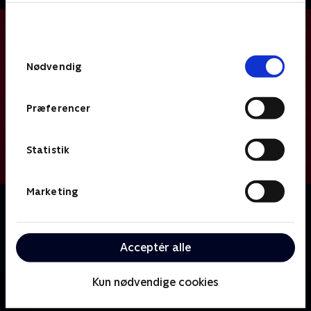
bunden af siden. Læs mere om hvordan TV 2
behandler dine oplysninger i
TV 2s privatlivspolitik
.
Samtykkevalg
Nødvendig
Præferencer
Statistik
Marketing
Om Mr. Robot
En socialt ængstelig computerprogrammør bruger
sine hackingevner til at forbinde med andre og yde
Acceptér alle
retfærdighed i form af selvtægt.
Kun nødvendige cookies