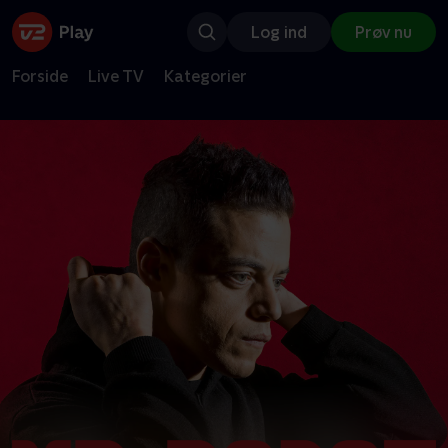
Log ind
Prøv nu
Forside
Live TV
Kategorier