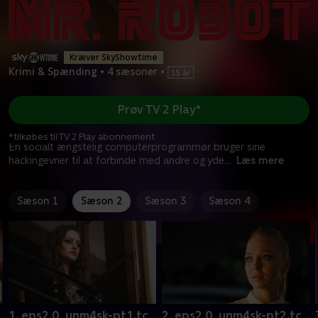
Kræver SkyShowtime
Krimi & Spænding
•
4 sæsoner
•
Prøv TV 2 Play*
*tilkøbes til TV 2 Play abonnement
En socialt ængstelig computerprogrammør bruger sine
hackingevner til at forbinde med andre og yde
...
Læs mere
Sæson 1
Sæson 2
Sæson 3
Sæson 4
1. eps2.0_unm4sk-pt1.tc
2. eps2.0_unm4sk-pt2.tc