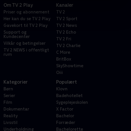
Om TV 2 Play
Kanaler
Priser og abonnement
TV 2
Her kan du se TV 2 Play
TV 2 Sport
Gavekort til TV 2 Play
TV 2 News
Support og
TV 2 Echo
Kundecenter
TV 2 Fri
Vilkår og betingelser
TV 2 Charlie
TV 2 NEWS i offentligt
C More
rum
BritBox
SkyShowtime
Oiii
Kategorier
Populært
Børn
Klovn
Serier
Badehotellet
Film
Sygeplejeskolen
Dokumentar
X Factor
Reality
Bachelor
Livsstil
Forræder
Underholdning
Bachelorette