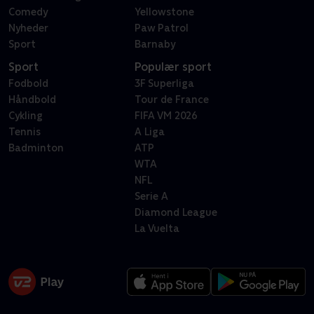
Comedy
Yellowstone
Nyheder
Paw Patrol
Sport
Barnaby
Sport
Populær sport
Fodbold
3F Superliga
Håndbold
Tour de France
Cykling
FIFA VM 2026
Tennis
A Liga
Badminton
ATP
WTA
NFL
Serie A
Diamond League
La Vuelta