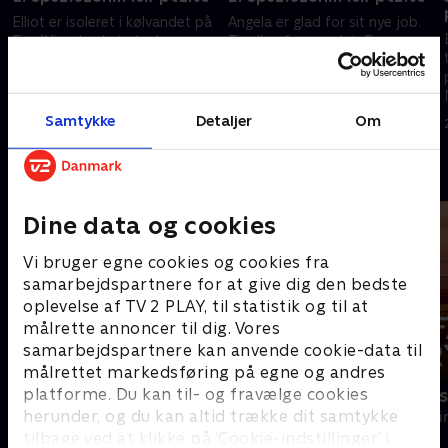
Elliot er isoleret i kølvandet på
Angela er glad for sit nye job.
Five/Nine-hacket, der har
Tyrell er forsvundet. Dom
forandret verden.
undersøger Five/Nine.
20. september 2022 • 39 min
20. september 2022 • 40 min
Samtykke
Detaljer
Om
Andre så også
Dine data og cookies
Vi bruger egne cookies og cookies fra
samarbejdspartnere for at give dig den bedste
oplevelse af TV 2 PLAY, til statistik og til at
målrette annoncer til dig. Vores
samarbejdspartnere kan anvende cookie-data til
målrettet markedsføring på egne og andres
platforme. Du kan til- og fravælge cookies
Granite Harbour
Farligt kryd
herunder, og du kan altid trække dit samtykke
Krimi & Spænding • 2 sæsoner
Krimi & Spændi
tilbage ved at klikke på ’Cookie-indstillinger’ i