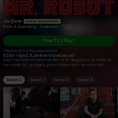
Kræver SkyShowtime
Krimi & Spænding
•
4 sæsoner
•
Prøv TV 2 Play*
*tilkøbes til TV 2 Play abonnement
S1:E6 • eps1.5_br4ve-trave1er.asf
Elliot må hacke en narkohandler ud af fængsel for at redde en,
han holder af, og Angela graver dybere ned i sin mors død.
Sæson 1
Sæson 2
Sæson 3
Sæson 4