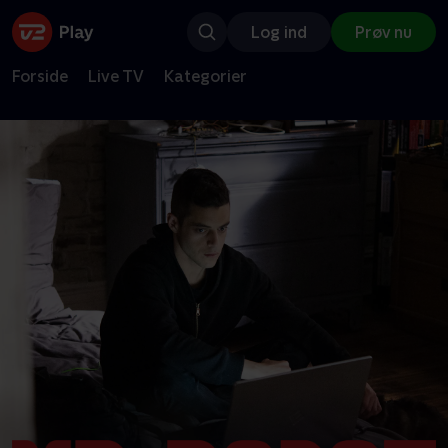
Log ind
Prøv nu
Forside
Live TV
Kategorier