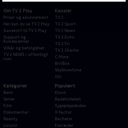
Om TV 2 Play
Kanaler
Priser og abonnement
TV 2
Her kan du se TV 2 Play
TV 2 Sport
Gavekort til TV 2 Play
TV 2 News
Support og
TV 2 Echo
Kundecenter
TV 2 Fri
Vilkår og betingelser
TV 2 Charlie
TV 2 NEWS i offentligt
C More
rum
BritBox
SkyShowtime
Oiii
Kategorier
Populært
Børn
Klovn
Serier
Badehotellet
Film
Sygeplejeskolen
Dokumentar
X Factor
Reality
Bachelor
Livsstil
Forræder