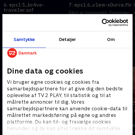
6. eps1.5_br4ve-
7. eps1.6_v1ew-s0urce.flv
trave1er.asf
Elliot er forsvundet. Fremtiden
Elliot må hacke en
afhænger af, om Mr. Robot kan
narkohandler ud af fængsel for
genforene fsociety.
at redde en, han holder af, og
20. september 2022 • 43 min
Angela graver dybere ned i sin
Samtykke
Detaljer
Om
mors død.
20. september 2022 • 42 min
Andre så også
Dine data og cookies
Vi bruger egne cookies og cookies fra
samarbejdspartnere for at give dig den bedste
oplevelse af TV 2 PLAY, til statistik og til at
målrette annoncer til dig. Vores
samarbejdspartnere kan anvende cookie-data til
målrettet markedsføring på egne og andres
platforme. Du kan til- og fravælge cookies
Granite Harbour
Farligt kryd
herunder, og du kan altid trække dit samtykke
Krimi & Spænding • 2 sæsoner
Krimi & Spændi
tilbage ved at klikke på ’Cookie-indstillinger’ i