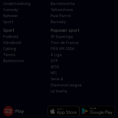
Underholdning
Bachelorette
Comedy
Yellowstone
Nyheder
Paw Patrol
Sport
Barnaby
Sport
Populær sport
Fodbold
3F Superliga
Håndbold
Tour de France
Cykling
FIFA VM 2026
Tennis
A Liga
Badminton
ATP
WTA
NFL
Serie A
Diamond League
La Vuelta