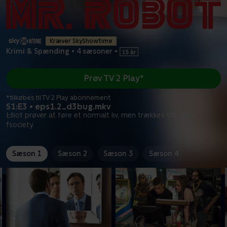
Kræver SkyShowtime
Krimi & Spænding
•
4 sæsoner
•
Prøv TV 2 Play*
*tilkøbes til TV 2 Play abonnement
S1:E3 • eps1.2_d3bug.mkv
Elliot prøver at føre et normalt liv, men trækkes tilbage i
fsociety.
Sæson 1
Sæson 2
Sæson 3
Sæson 4