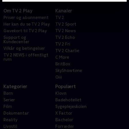
Om TV 2 Play
Kanaler
Priser og abonnement
TV 2
Her kan du se TV 2 Play
TV 2 Sport
Gavekort til TV 2 Play
TV 2 News
Support og
TV 2 Echo
Kundecenter
TV 2 Fri
Vilkår og betingelser
TV 2 Charlie
TV 2 NEWS i offentligt
C More
rum
BritBox
SkyShowtime
Oiii
Kategorier
Populært
Børn
Klovn
Serier
Badehotellet
Film
Sygeplejeskolen
Dokumentar
X Factor
Reality
Bachelor
Livsstil
Forræder