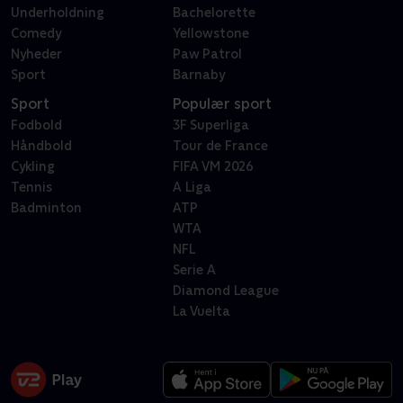
Underholdning
Bachelorette
Comedy
Yellowstone
Nyheder
Paw Patrol
Sport
Barnaby
Sport
Populær sport
Fodbold
3F Superliga
Håndbold
Tour de France
Cykling
FIFA VM 2026
Tennis
A Liga
Badminton
ATP
WTA
NFL
Serie A
Diamond League
La Vuelta