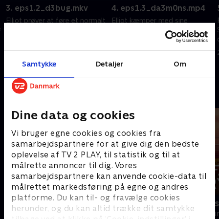
3. eps1.2_d3bug.mkv
4. eps1.3_da3m0ns.mp4
Elliot prøver at føre et normalt
Elliot kæmper med sine
e
liv, men trækkes tilbage i
morfinabstinenser ved at få en
fsociety.
række hallucinationer om sit liv.
Angela tager et sted hen, hvor
20. september 2022 • 43 min
hun aldrig har været før.
20. september 2022 • 43 min
Samtykke
Detaljer
Om
Andre så også
Dine data og cookies
Vi bruger egne cookies og cookies fra
samarbejdspartnere for at give dig den bedste
oplevelse af TV 2 PLAY, til statistik og til at
målrette annoncer til dig. Vores
samarbejdspartnere kan anvende cookie-data til
målrettet markedsføring på egne og andres
platforme. Du kan til- og fravælge cookies
Granite Harbour
Farligt kryd
herunder, og du kan altid trække dit samtykke
Krimi & Spænding • 2 sæsoner
Krimi & Spændi
tilbage ved at klikke på ’Cookie-indstillinger’ i