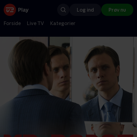
Log ind
Prøv nu
Forside
Live TV
Kategorier