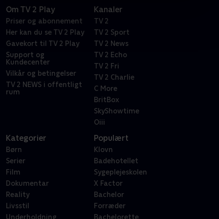
Om TV 2 Play
Kanaler
Priser og abonnement
TV 2
Her kan du se TV 2 Play
TV 2 Sport
Gavekort til TV 2 Play
TV 2 News
Support og
TV 2 Echo
Kundecenter
TV 2 Fri
Vilkår og betingelser
TV 2 Charlie
TV 2 NEWS i offentligt
C More
rum
BritBox
SkyShowtime
Oiii
Kategorier
Populært
Børn
Klovn
Serier
Badehotellet
Film
Sygeplejeskolen
Dokumentar
X Factor
Reality
Bachelor
Livsstil
Forræder
Underholdning
Bachelorette