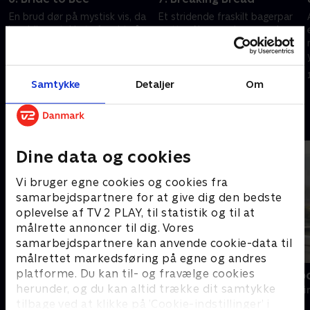
En brud dør på mystisk vis, da
Et stridende fraskilt bagerpar
hun bliver stukket af en bi på
sætter Alexa under pres, da
sin bryllupsdag. Nu må Alexa
ekskonens nye kæreste drukner
opklare, om der er tale om en
efter en mistænkelig bilulykke
tragisk ulykke eller en
og med en sjælden melsort i
1. november 2022 • 44 min
8. november 2022 • 43 min
sukkersød hævn.
lungerne.
Samtykke
Detaljer
Om
Andre så også
Dine data og cookies
Vi bruger egne cookies og cookies fra
samarbejdspartnere for at give dig den bedste
oplevelse af TV 2 PLAY, til statistik og til at
målrette annoncer til dig. Vores
samarbejdspartnere kan anvende cookie-data til
målrettet markedsføring på egne og andres
platforme. Du kan til- og fravælge cookies
Mord på Mallorca
Mord i Melb
herunder, og du kan altid trække dit samtykke
Krimi & Spænding • 2 sæsoner
Krimi & Spændi
tilbage ved at klikke på ’Cookie-indstillinger’ i