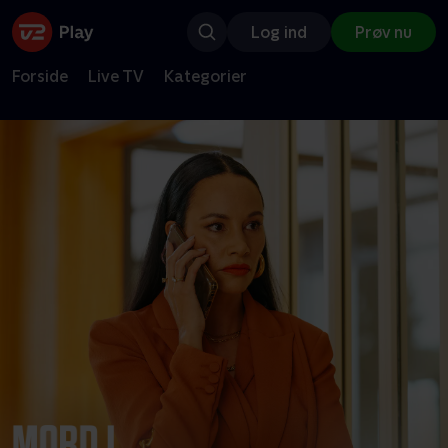
Log ind
Prøv nu
Forside
Live TV
Kategorier