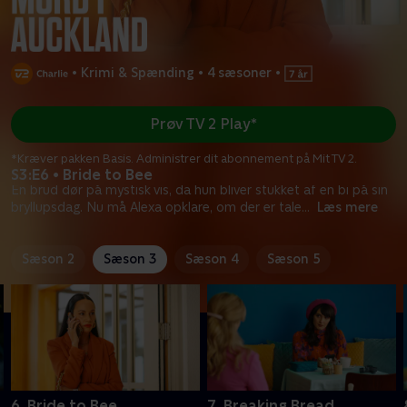
•
Krimi & Spænding
•
4 sæsoner
•
Prøv TV 2 Play*
*Kræver pakken Basis. Administrer dit abonnement på Mit TV 2.
S3:E6 • Bride to Bee
En brud dør på mystisk vis, da hun bliver stukket af en bi på sin
bryllupsdag. Nu må Alexa opklare, om der er tale
...
Læs mere
Sæson 2
Sæson 3
Sæson 4
Sæson 5
6. Bride to Bee
7. Breaking Bread