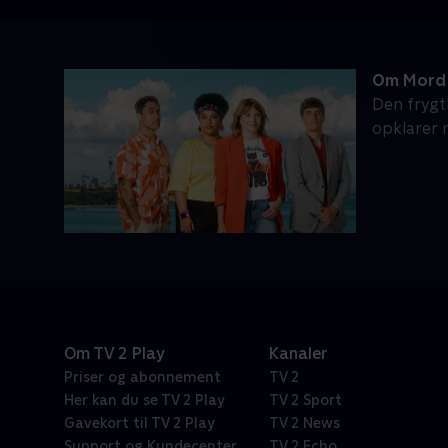
Om Mord 
Den frygt
opklarer
Om TV 2 Play
Kanaler
Priser og abonnement
TV 2
Her kan du se TV 2 Play
TV 2 Sport
Gavekort til TV 2 Play
TV 2 News
Support og Kundecenter
TV 2 Echo