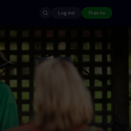
Log ind
Prøv nu