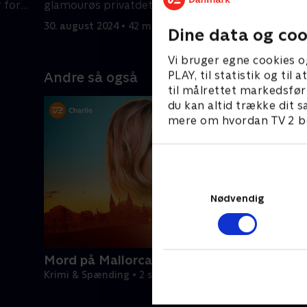
 for
glamourøs privatdetektiv er opsat på
forhesket
at opklare sagen før Alexa.
overnaturl
30. august 2024 • 42 min
6. septemb
Dine data og coo
Vi bruger egne cookies o
PLAY, til statistik og ti
Andre så også
til målrettet markedsfør
du kan altid trække dit s
mere om hvordan TV 2 be
Nødvendig
Mord på Mallorca
Krimi & Spænding • 2 sæsoner