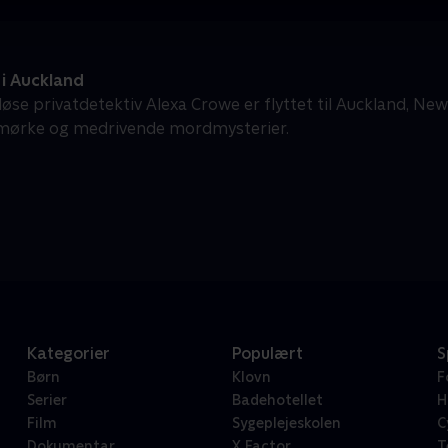
i Auckland
løse privatdetektiv Alexa Crowe er flyttet til Auckland, Ne
 mørke og medrivende mordmysterier.
Kategorier
Populært
S
Børn
Klovn
F
Serier
Badehotellet
H
Film
Sygeplejeskolen
C
Dokumentar
X Factor
T