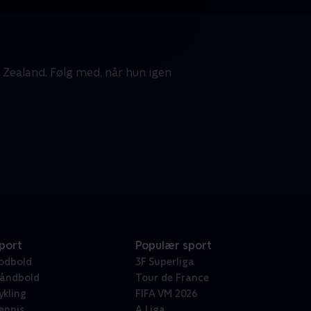
w Zealand. Følg med, når hun igen
port
Populær sport
odbold
3F Superliga
åndbold
Tour de France
ykling
FIFA VM 2026
ennis
A Liga