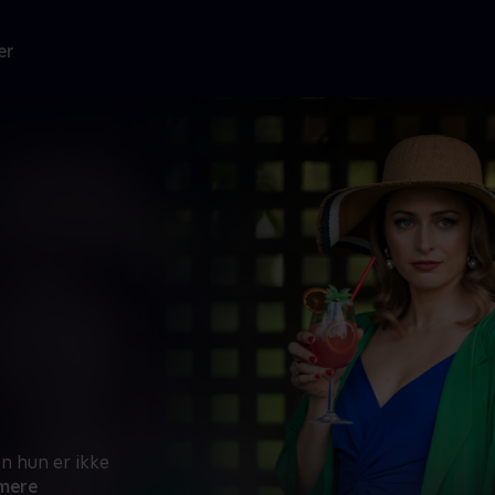
er
n hun er ikke
mere