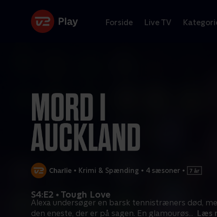
Forside
Live TV
Kategori
•
Krimi & Spænding
•
4 sæsoner
•
S4:E2 • Tough Love
Alexa undersøger en barsk tennistræners død, me
den eneste, der er på sagen. En glamourøs
...
Læs 