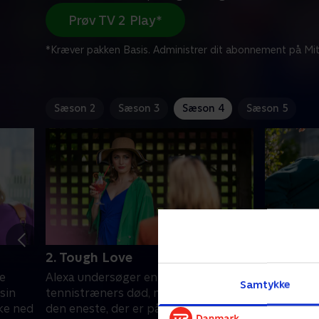
Prøv TV 2 Play*
*Kræver pakken Basis. Administrer dit abonnement på Mit
Sæson 2
Sæson 3
Sæson 4
Sæson 5
2. Tough Love
3. Locat
ke
Alexa undersøger en barsk
En ejend
Samtykke
sin
tennistræners død, men hun er ikke
død ved e
kke ned
den eneste, der er på sagen. En
Husets eje