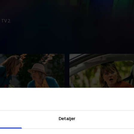
 TV 2.
ion, Location, Location
4. One Man's Poison
omsmægler bliver fundet
Reuben er desperat for at f
Detaljer
t åbent hus-arrangement.
sin vens navn for mistanke 
r påstår, at huset er
Vennen, der er privat kok, e