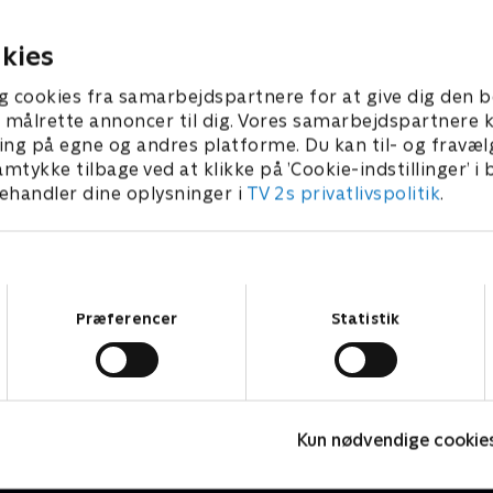
, så opklaringen tager en
for at have forgiftet en af s
ig drejning.
kunder.
er 2024 • 44 min
6. september 2024 • 44 min
kies
g cookies fra samarbejdspartnere for at give dig den b
l at målrette annoncer til dig. Vores samarbejdspartner
ing på egne og andres platforme. Du kan til- og fravæl
amtykke tilbage ved at klikke på ’Cookie-indstillinger’ i
handler dine oplysninger i
TV 2s privatlivspolitik
.
Samtykkevalg
Præferencer
Statistik
Mord i Melbourne
F
Kun nødvendige cookie
Krimi & Spænding • 1 sæsoner
K