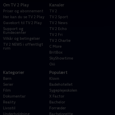
Om TV 2 Play
Kanaler
Priser og abonnement
TV 2
Her kan du se TV 2 Play
TV 2 Sport
Gavekort til TV 2 Play
TV 2 News
Support og
TV 2 Echo
Kundecenter
TV 2 Fri
Vilkår og betingelser
TV 2 Charlie
TV 2 NEWS i offentligt
C More
rum
BritBox
SkyShowtime
Oiii
Kategorier
Populært
Børn
Klovn
Serier
Badehotellet
Film
Sygeplejeskolen
Dokumentar
X Factor
Reality
Bachelor
Livsstil
Forræder
Underholdning
Bachelorette