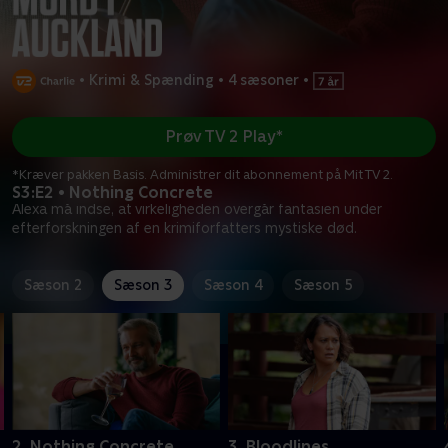
•
Krimi & Spænding
•
4 sæsoner
•
Prøv TV 2 Play*
*Kræver pakken Basis. Administrer dit abonnement på Mit TV 2.
S3:E2 • Nothing Concrete
Alexa må indse, at virkeligheden overgår fantasien under
efterforskningen af en krimiforfatters mystiske død.
Sæson 2
Sæson 3
Sæson 4
Sæson 5
2. Nothing Concrete
3. Bloodlines