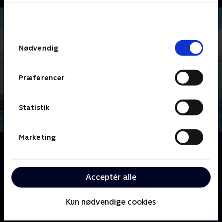
bunden af siden. Læs mere om hvordan TV 2
behandler dine oplysninger i
TV 2s privatlivspolitik
.
Samtykkevalg
Nødvendig
Præferencer
Statistik
Marketing
Om Mord i Auckland
Den frygtløse privatdetektiv Alexa Crowe er flyttet til
Auckland, New Zealand. Følg med, når hun igen
Acceptér alle
opklarer mørke og medrivende mordmysterier.
Kun nødvendige cookies