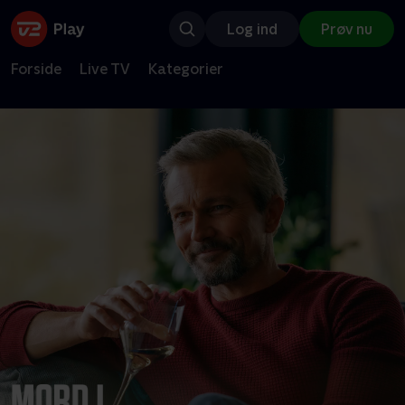
Log ind
Prøv nu
Forside
Live TV
Kategorier