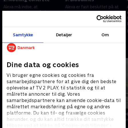
Alexa må indse, at
Alexa er fast besluttet på at
virkeligheden overgår fantasien
bevise en hesteavlers uskyld,
under efterforskningen af en
efter hans afsatte avlsdyr
krimiforfatters mystiske død.
pludselig dør. Hun opsøger
stutteriet, hvor
4. oktober 2022 • 44 min
11. oktober 2022 • 44 min
hemmelighederne titter frem.
Samtykke
Detaljer
Om
Andre så også
Dine data og cookies
Vi bruger egne cookies og cookies fra
samarbejdspartnere for at give dig den bedste
oplevelse af TV 2 PLAY, til statistik og til at
målrette annoncer til dig. Vores
samarbejdspartnere kan anvende cookie-data til
målrettet markedsføring på egne og andres
platforme. Du kan til- og fravælge cookies
Mord på Mallorca
Mord i Melb
herunder, og du kan altid trække dit samtykke
Krimi & Spænding • 2 sæsoner
Krimi & Spændi
tilbage ved at klikke på ’Cookie-indstillinger’ i