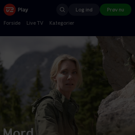
Log ind
Prøv nu
Forside
Live TV
Kategorier