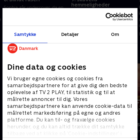
hemmeligheder
Sophia går undercover, da en
Efter en nat i bjergene er
værksejers datter bliver
Luzias kæreste, David,
e
bortført. Men hun får
forsvundet. Hun alarmerer
medlidenhed med den
politiet, men de tvivler på
mistænkte og lader sig rive
Samtykke
Detaljer
Om
10. november 2025 • 48 min
hendes historie - indtil Davids
med af en uovervejet handling.
11. november 2025 • 48 min
lig dukker op i skoven.
Andre så også
Dine data og cookies
Vi bruger egne cookies og cookies fra
samarbejdspartnere for at give dig den bedste
oplevelse af TV 2 PLAY, til statistik og til at
målrette annoncer til dig. Vores
samarbejdspartnere kan anvende cookie-data til
målrettet markedsføring på egne og andres
platforme. Du kan til- og fravælge cookies
Mord på Mallorca
Farligt kryd
herunder, og du kan altid trække dit samtykke
Krimi & Spænding • 2 sæsoner
Krimi & Spændi
tilbage ved at klikke på ’Cookie-indstillinger’ i