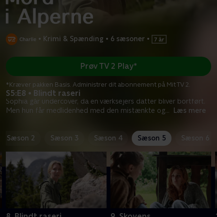
•
Krimi & Spænding
•
6 sæsoner
•
Prøv TV 2 Play*
*Kræver pakken Basis. Administrer dit abonnement på Mit TV 2.
S5:E8 • Blindt raseri
Sophia går undercover, da en værksejers datter bliver bortført.
Men hun får medlidenhed med den mistænkte og
...
Læs mere
Sæson 2
Sæson 3
Sæson 4
Sæson 5
Sæson 6
8. Blindt raseri
9. Skovens