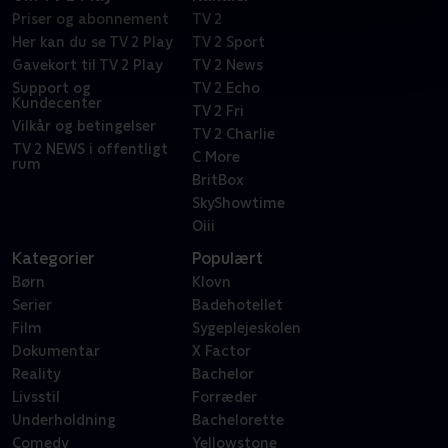
Priser og abonnement
TV 2
Her kan du se TV 2 Play
TV 2 Sport
Gavekort til TV 2 Play
TV 2 News
Support og
TV 2 Echo
Kundecenter
TV 2 Fri
Vilkår og betingelser
TV 2 Charlie
TV 2 NEWS i offentligt
C More
rum
BritBox
SkyShowtime
Oiii
Kategorier
Populært
Børn
Klovn
Serier
Badehotellet
Film
Sygeplejeskolen
Dokumentar
X Factor
Reality
Bachelor
Livsstil
Forræder
Underholdning
Bachelorette
Comedy
Yellowstone