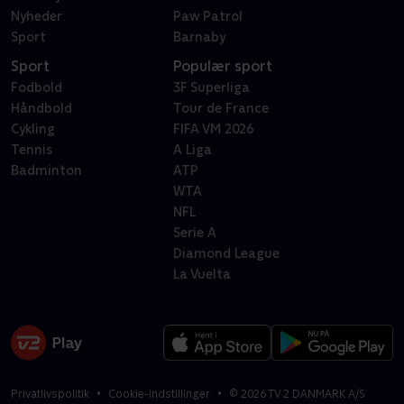
Nyheder
Paw Patrol
Sport
Barnaby
Sport
Populær sport
Fodbold
3F Superliga
Håndbold
Tour de France
Cykling
FIFA VM 2026
Tennis
A Liga
Badminton
ATP
WTA
NFL
Serie A
Diamond League
La Vuelta
Privatlivspolitik
Cookie-indstillinger
©
2026
TV 2 DANMARK A/S