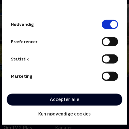
bunden af siden. Læs mere om hvordan TV 2
behandler dine oplysninger i
TV 2s privatlivspolitik
.
Samtykkevalg
Nødvendig
Præferencer
Statistik
Marketing
Om Mord i Alperne
Følg kommissærerne Beissl og Jerry, når de opklarer
mistænkelige mord i Berchtesgaden.
Acceptér alle
Kun nødvendige cookies
Om TV 2 Play
Kanaler