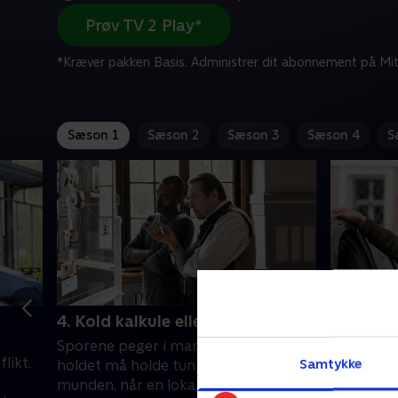
Prøv TV 2 Play*
*Kræver pakken Basis. Administrer dit abonnement på Mit
Sæson 1
Sæson 2
Sæson 3
Sæson 4
S
4. Kold kalkule eller kærlighed
5. Eckst
Sporene peger i mange retninger, og
Kommissæ
likt,
Samtykke
holdet må holde tungen lige i
opgave, n
munden, når en lokal politiker bliver
om en lift