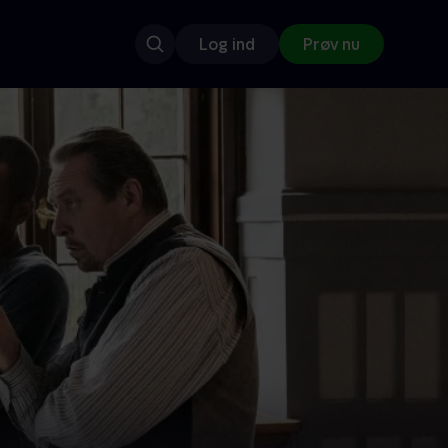
Log ind
Prøv nu