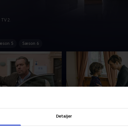
 TV 2.
æson 5
Sæson 6
eins forbandelse
6. Inkognito
rerne kommer på en svær
Jerry og Beissl undersøger 
Detaljer
år de skal opklare en sag
hotelejers pludselige død, og
operatør, der er blevet
sig hurtigt, at ejersituatione