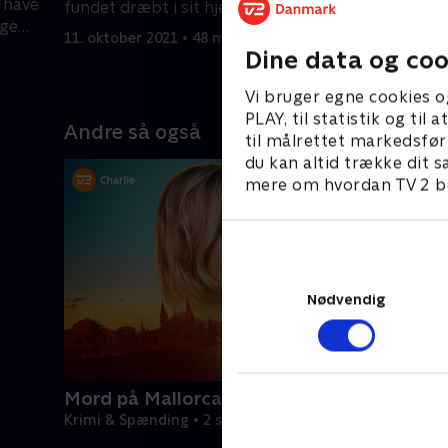
t have
fundet dræbt i sit hjem kort før et
stukket i
æge
afgørende valg.
forbrydel
11. oktober 2021 • 48 min
11. oktobe
Dine data og coo
Vi bruger egne cookies o
PLAY, til statistik og ti
Andre så også
til målrettet markedsfør
du kan altid trække dit s
mere om hvordan TV 2 be
Nødvendig
Mord på Mallorca
Krimi & Spænding • 2 sæsoner