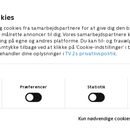
hjel. Hvem mon står bag
omkring hotellet er mistænk
sen?
r 2021 • 47 min
11. oktober 2021 • 48 min
kies
g cookies fra samarbejdspartnere for at give dig den b
l at målrette annoncer til dig. Vores samarbejdspartner
ing på egne og andres platforme. Du kan til- og fravæl
amtykke tilbage ved at klikke på ’Cookie-indstillinger’ i
handler dine oplysninger i
TV 2s privatlivspolitik
.
Samtykkevalg
Præferencer
Statistik
Farligt krydstogt
H
Kun nødvendige cookie
Krimi & Spænding • 3 sæsoner
K