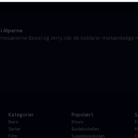
i Alperne
issærerne Beissl og Jerry, når de opklarer mistænkelige 
Kategorier
Populært
S
Børn
Klovn
F
Serier
Badehotellet
H
Film
Sygeplejeskolen
C