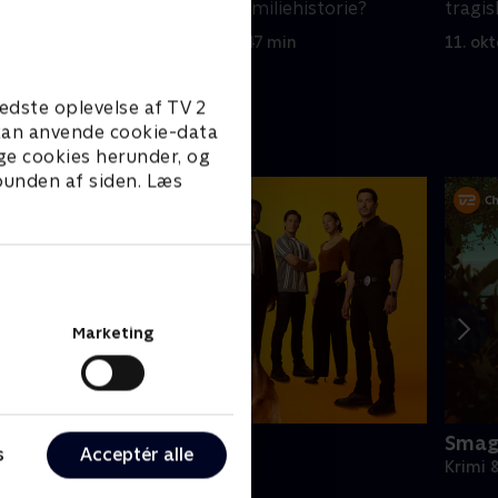
elig.
mandens egen familiehistorie?
tragi
egentl
11. oktober 2021 • 47 min
11. ok
edste oplevelse af TV 2
e kan anvende cookie-data
ge cookies herunder, og
 bunden af siden. Læs
Marketing
udson og Rex
Smag
s
Acceptér alle
rimi & Spænding • 8 sæsoner
Krimi 