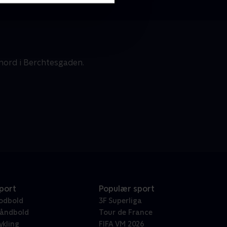
mord i Berchtesgaden.
port
Populær sport
odbold
3F Superliga
åndbold
Tour de France
ykling
FIFA VM 2026