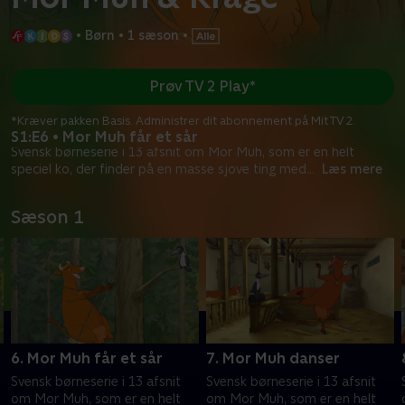
•
Børn
•
1 sæson
•
Prøv TV 2 Play*
*Kræver pakken Basis. Administrer dit abonnement på Mit TV 2.
S1:E6 • Mor Muh får et sår
Svensk børneserie i 13 afsnit om Mor Muh, som er en helt
speciel ko, der finder på en masse sjove ting med
...
Læs mere
Sæson 1
6. Mor Muh får et sår
7. Mor Muh danser
Svensk børneserie i 13 afsnit
Svensk børneserie i 13 afsnit
om Mor Muh, som er en helt
om Mor Muh, som er en helt