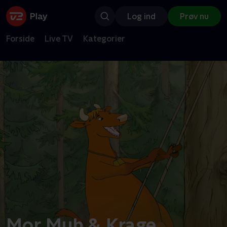
Log ind
Prøv nu
Forside
Live TV
Kategorier
Mor Muh & Krage