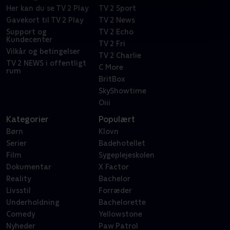
Her kan du se TV 2 Play
TV 2 Sport
Gavekort til TV 2 Play
TV 2 News
Support og
TV 2 Echo
Kundecenter
TV 2 Fri
Vilkår og betingelser
TV 2 Charlie
TV 2 NEWS i offentligt
C More
rum
BritBox
SkyShowtime
Oiii
Kategorier
Populært
Børn
Klovn
Serier
Badehotellet
Film
Sygeplejeskolen
Dokumentar
X Factor
Reality
Bachelor
Livsstil
Forræder
Underholdning
Bachelorette
Comedy
Yellowstone
Nyheder
Paw Patrol