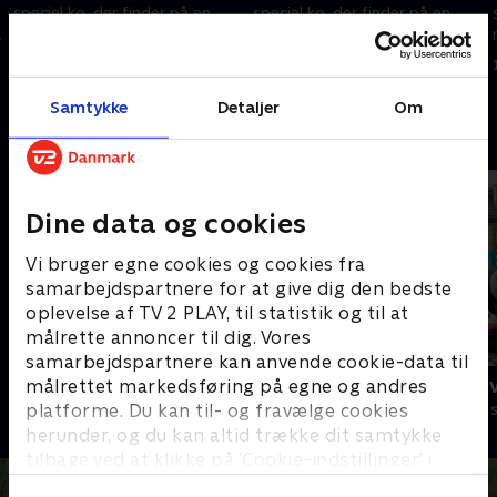
speciel ko, der finder på en
speciel ko, der finder på en
e
masse sjove ting med sin gode
masse sjove ting med sin gode
ven Kragen
ven Kragen
1. maj 2023 • 8 min
1. maj 2023 • 8 min
Samtykke
Detaljer
Om
Andre så også
Dine data og cookies
Vi bruger egne cookies og cookies fra
samarbejdspartnere for at give dig den bedste
oplevelse af TV 2 PLAY, til statistik og til at
målrette annoncer til dig. Vores
samarbejdspartnere kan anvende cookie-data til
Peddersen & Findus
Thomas og 
målrettet markedsføring på egne og andres
platforme. Du kan til- og fravælge cookies
Børneserier • 2 sæsoner
Børneserier • 7
herunder, og du kan altid trække dit samtykke
tilbage ved at klikke på ’Cookie-indstillinger’ i
bunden af siden. Læs mere om hvordan TV 2