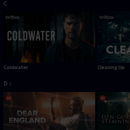
C
Coldwater
Cleaning Up
D