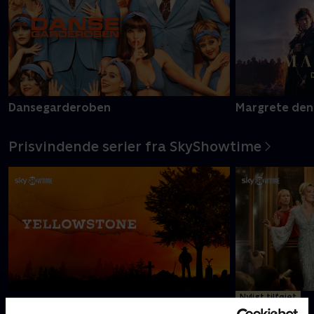
Dansegarderoben
Margrete den
Prisvindende serier fra SkyShowtime
Nyligt tilføjet
Yellowstone