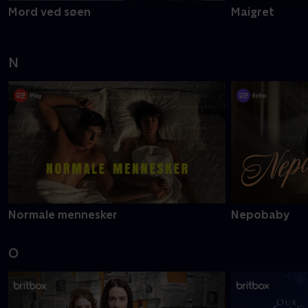
Mord ved søen
Maigret
N
Normale mennesker
Nepobaby
O