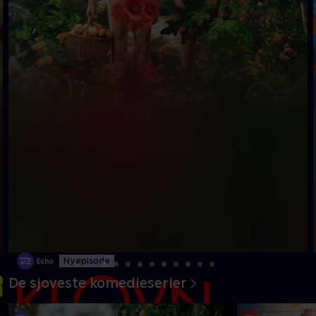
Ny episode
De sjoveste komedieserier