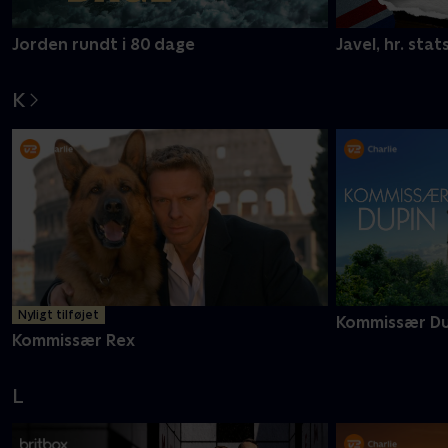
Jorden rundt i 80 dage
Javel, hr. stat
K
Nyligt tilføjet
Kommissær Du
Kommissær Rex
L