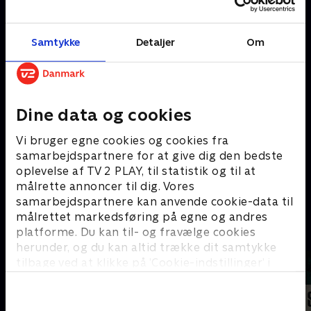
Hacks
#
Samtykke
Detaljer
Om
Dine data og cookies
Vi bruger egne cookies og cookies fra
samarbejdspartnere for at give dig den bedste
oplevelse af TV 2 PLAY, til statistik og til at
målrette annoncer til dig. Vores
15 Days
samarbejdspartnere kan anvende cookie-data til
målrettet markedsføring på egne og andres
A
platforme. Du kan til- og fravælge cookies
herunder, og du kan altid trække dit samtykke
tilbage ved at klikke på ’Cookie-indstillinger’ i
bunden af siden. Læs mere om hvordan TV 2
behandler dine oplysninger i
TV 2s privatlivspolitik
.