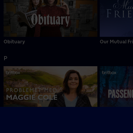
Obituary
Our Mutual Fr
P
Problemet med Maggie Cole
Passenger