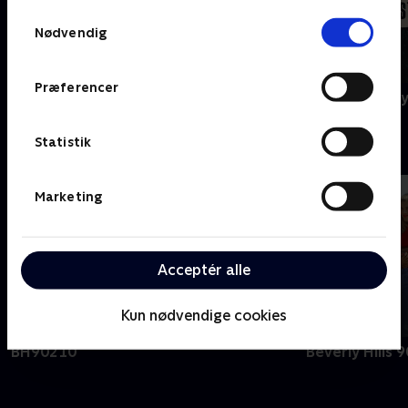
Samtykkevalg
Nødvendig
Præferencer
Agatha Christie's Poirot
A Ghost Story
Statistik
B
Marketing
Acceptér alle
Kun nødvendige cookies
BH90210
Beverly Hills 