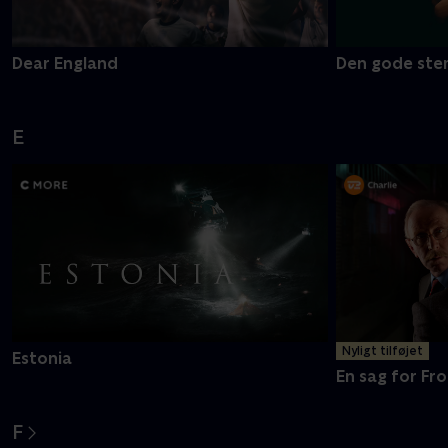
Dear England
Den gode ste
E
Nyligt tilføjet
Estonia
En sag for Fro
F