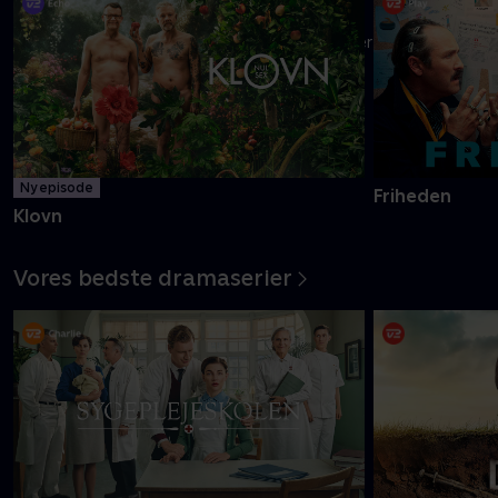
Danmarks pinligste makkerpar Frank og Casper navigerer livet
med tvivlsom succes
Mere info
Ny episode
Friheden
Klovn
Vores bedste dramaserier