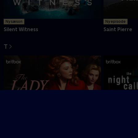
Ny sæson
Ny episode
Silent Witness
Saint Pierre
T
The Lady
The Night Call
U