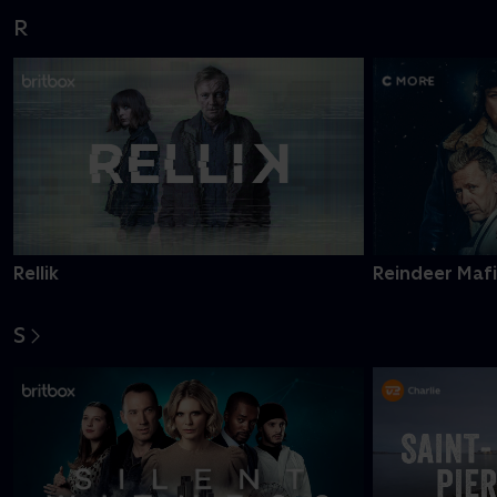
R
Rellik
Reindeer Maf
S