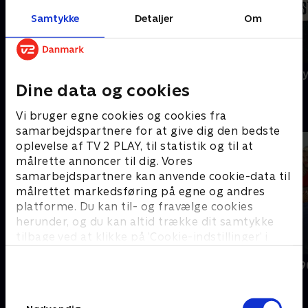
Samtykke
Detaljer
Om
Agatha Christie's Poirot
A Ghost Story
Dine data og cookies
B
Vi bruger egne cookies og cookies fra
samarbejdspartnere for at give dig den bedste
oplevelse af TV 2 PLAY, til statistik og til at
målrette annoncer til dig. Vores
samarbejdspartnere kan anvende cookie-data til
målrettet markedsføring på egne og andres
platforme. Du kan til- og fravælge cookies
herunder, og du kan altid trække dit samtykke
tilbage ved at klikke på ’Cookie-indstillinger’ i
bunden af siden. Læs mere om hvordan TV 2
BH90210
Beverly Hills 
behandler dine oplysninger i
TV 2s privatlivspolitik
.
Samtykkevalg