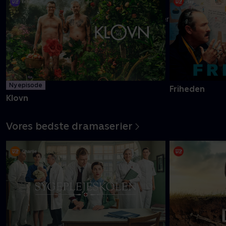
Danmarks pinligste makkerpar Frank og Casper navigerer livet
med tvivlsom succes
Mere info
Ny episode
Friheden
Klovn
Vores bedste dramaserier