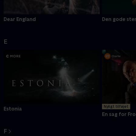
Dear England
Den gode ste
E
Nyligt tilføjet
Estonia
En sag for Fro
F