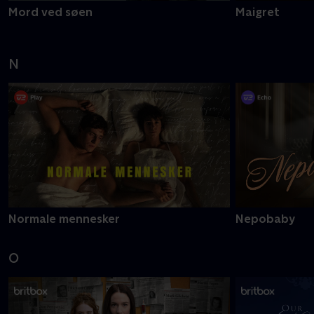
Mord ved søen
Maigret
N
Normale mennesker
Nepobaby
O