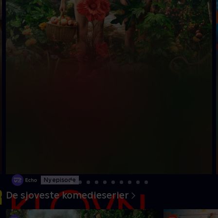
Ny episode
De sjoveste komedieserier