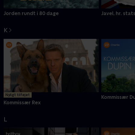
Jorden rundt i 80 dage
Javel, hr. stat
K
Nyligt tilføjet
Kommissær Du
Kommissær Rex
L