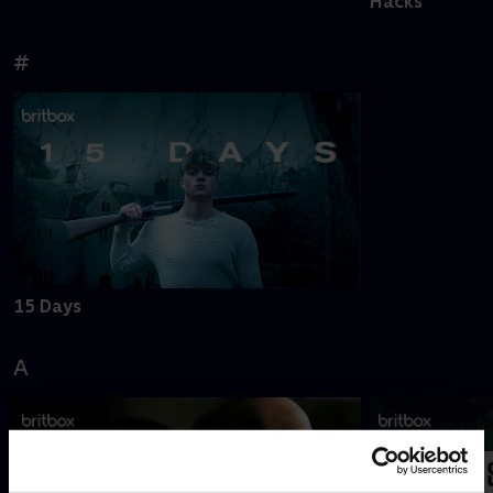
Hacks
#
15 Days
A