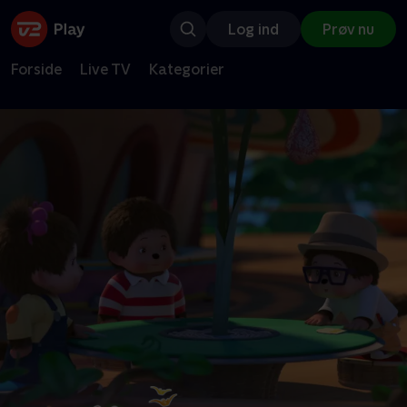
Log ind
Prøv nu
Forside
Live TV
Kategorier