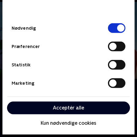
bunden af siden. Læs mere om hvordan TV 2
behandler dine oplysninger i
TV 2s privatlivspolitik
.
Samtykkevalg
Nødvendig
Præferencer
Statistik
Marketing
Om Monchhichi
Fransk børneserie om de modige og nuttede
sovevogtere Monchhichi, der tager på magiske
Acceptér alle
eventyr.
Kun nødvendige cookies