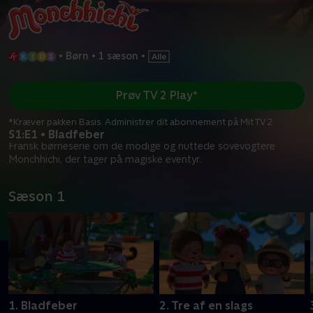
•
Børn
•
1 sæson
•
Prøv TV 2 Play*
*Kræver pakken Basis. Administrer dit abonnement på Mit TV 2.
S1:E1 • Bladfeber
Fransk børneserie om de modige og nuttede sovevogtere
Monchhichi, der tager på magiske eventyr.
Sæson 1
1. Bladfeber
2. Tre af en slags