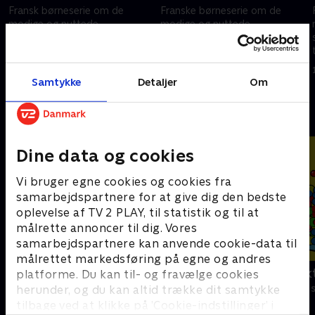
Fransk børneserie om de
Franske børneserie om de
modige og nuttede
modige og nuttede
sovevogtere Monchhichi, der
sovevogtere Monchhichi, der
tager på magiske eventyr.
tager på magiske eventyr.
1. marts 2025 • 11 min
1. marts 2025 • 11 min
Samtykke
Detaljer
Om
Andre så også
Dine data og cookies
Vi bruger egne cookies og cookies fra
samarbejdspartnere for at give dig den bedste
oplevelse af TV 2 PLAY, til statistik og til at
målrette annoncer til dig. Vores
samarbejdspartnere kan anvende cookie-data til
målrettet markedsføring på egne og andres
Syng med
Miniteve: Akt
platforme. Du kan til- og fravælge cookies
Børneserier • 1 sæsoner
Børneserier • 1
herunder, og du kan altid trække dit samtykke
tilbage ved at klikke på ’Cookie-indstillinger’ i