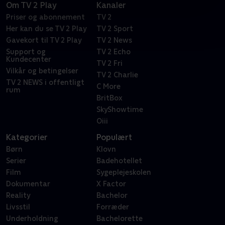
Om TV 2 Play
Kanaler
Priser og abonnement
TV 2
Her kan du se TV 2 Play
TV 2 Sport
Gavekort til TV 2 Play
TV 2 News
Support og
TV 2 Echo
Kundecenter
TV 2 Fri
Vilkår og betingelser
TV 2 Charlie
TV 2 NEWS i offentligt
C More
rum
BritBox
SkyShowtime
Oiii
Kategorier
Populært
Børn
Klovn
Serier
Badehotellet
Film
Sygeplejeskolen
Dokumentar
X Factor
Reality
Bachelor
Livsstil
Forræder
Underholdning
Bachelorette