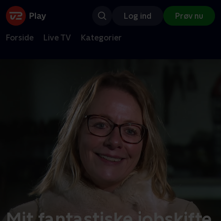
Log ind
Prøv nu
Forside
Live TV
Kategorier
Mit fantastiske jobskifte