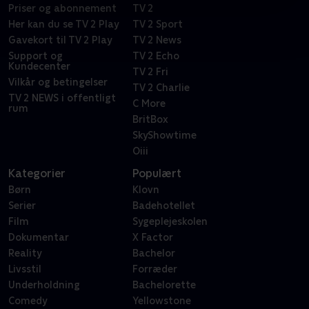
Priser og abonnement
TV 2
Her kan du se TV 2 Play
TV 2 Sport
Gavekort til TV 2 Play
TV 2 News
Support og
TV 2 Echo
Kundecenter
TV 2 Fri
Vilkår og betingelser
TV 2 Charlie
TV 2 NEWS i offentligt
C More
rum
BritBox
SkyShowtime
Oiii
Kategorier
Populært
Børn
Klovn
Serier
Badehotellet
Film
Sygeplejeskolen
Dokumentar
X Factor
Reality
Bachelor
Livsstil
Forræder
Underholdning
Bachelorette
Comedy
Yellowstone