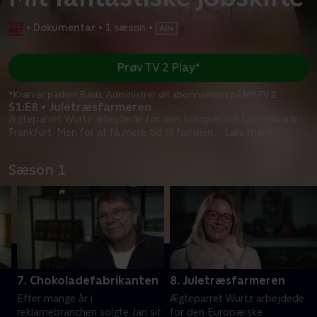
•
Dokumentar
•
1 sæson
•
Prøv TV 2 Play*
*Kræver pakken Basis. Administrer dit abonnement på Mit TV 2.
S1:E8 • Juletræsfarmeren
Ægteparret Würtz arbejdede for den Europæiske Centralbank i
Frankfurt. Men for at få mere tid til familien
...
Læs mere
Sæson 1
7. Chokoladefabrikanten
8. Juletræsfarmeren
Efter mange år i
Ægteparret Würtz arbejdede
reklamebranchen solgte Jan sit
for den Europæiske