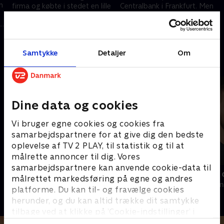
n
firma og købte i stedet en lille
Centralbank i Frankfurt. Men
chokoladefabrik. Økoladen er
for at få mere tid til familien
nu en stor virksomhed
skiftede de spor og købte en
28. august 2024 • 9 min
28. august 2024 • 10 min
juletræsplantage
Samtykke
Detaljer
Om
Andre så også
Dine data og cookies
Vi bruger egne cookies og cookies fra
samarbejdspartnere for at give dig den bedste
oplevelse af TV 2 PLAY, til statistik og til at
målrette annoncer til dig. Vores
samarbejdspartnere kan anvende cookie-data til
Drømmen om NBA
Sverri - den
målrettet markedsføring på egne og andres
2022 • Dokumentar • 29 min
2024 • Dokumen
platforme. Du kan til- og fravælge cookies
herunder, og du kan altid trække dit samtykke
tilbage ved at klikke på ’Cookie-indstillinger’ i
bunden af siden. Læs mere om hvordan TV 2