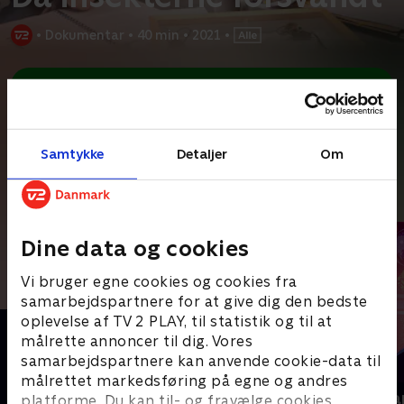
•
Dokumentar
•
40 min
•
2021
•
Prøv TV 2 Play*
*Kræver pakken Basis. Administrer dit abonnement på Mit TV 2.
Lige nu uddør dyre- og plantearter i højt tempo i hele verden. Vi
taler om biodiversitetskrisen. Sebastian Klein og
...
Læs mere
Samtykke
Detaljer
Om
Andre så også
Dine data og cookies
Vi bruger egne cookies og cookies fra
samarbejdspartnere for at give dig den bedste
oplevelse af TV 2 PLAY, til statistik og til at
målrette annoncer til dig. Vores
samarbejdspartnere kan anvende cookie-data til
målrettet markedsføring på egne og andres
Bergman - et år, et liv
Kim Kanona
platforme. Du kan til- og fravælge cookies