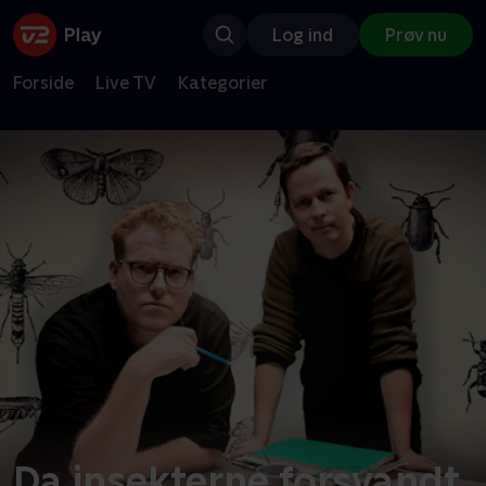
Log ind
Prøv nu
Forside
Live TV
Kategorier
Da insekterne forsvandt