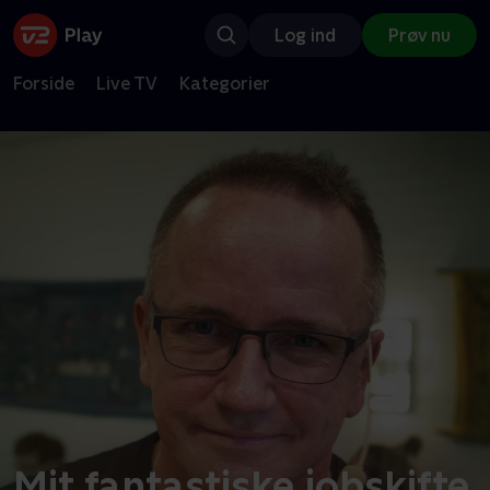
Log ind
Prøv nu
Forside
Live TV
Kategorier
Mit fantastiske jobskifte