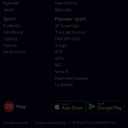
Nyheder
Paw Patrol
Sport
Barnaby
Sport
Populær sport
Fodbold
3F Superliga
Håndbold
Tour de France
Cykling
FIFA VM 2026
Tennis
A Liga
Badminton
ATP
WTA
NFL
Serie A
Diamond League
La Vuelta
Privatlivspolitik
Cookie-indstillinger
©
2026
TV 2 DANMARK A/S