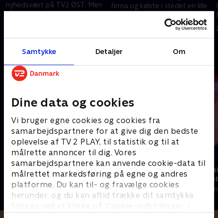
nyhedsvært på TV2 ØST. Men
firma og købte i stedet en lille
e
han ville gerne tættere på sit
chokoladefabrik. Økoladen er
publikum og sagde derfor sit
nu en stor virksomhed
28. august 2024 • 9 min
sikre job op for i stedet at
28. august 2024 • 10 min
blive rejsearrangør
Samtykke
Detaljer
Om
Andre så også
Dine data og cookies
Vi bruger egne cookies og cookies fra
samarbejdspartnere for at give dig den bedste
oplevelse af TV 2 PLAY, til statistik og til at
målrette annoncer til dig. Vores
samarbejdspartnere kan anvende cookie-data til
Sverri - den olympiske drøm
Kim Kanona
målrettet markedsføring på egne og andres
verdensreko
2024 • Dokumentar • 37 min
platforme. Du kan til- og fravælge cookies
2021 • Dokument
herunder, og du kan altid trække dit samtykke
tilbage ved at klikke på ’Cookie-indstillinger’ i
bunden af siden. Læs mere om hvordan TV 2