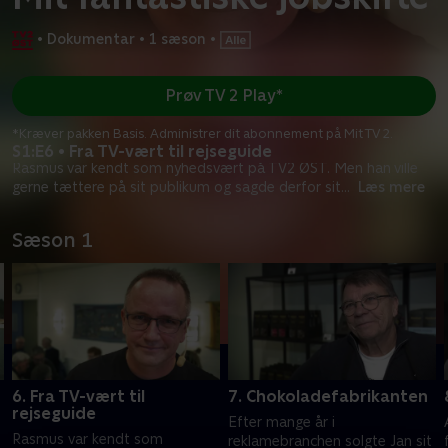
•
Dokumentar
•
1 sæson
•
Prøv TV 2 Play*
*Kræver pakken Basis. Administrer dit abonnement på Mit TV 2.
S1:E6 • Fra TV-vært til rejseguide
Rasmus var kendt som nyhedsvært på TV2 ØST. Men han ville
gerne tættere på sit publikum og sagde derfor sit
...
Læs mere
Sæson 1
6. Fra TV-vært til
7. Chokoladefabrikanten
rejseguide
Efter mange år i
Rasmus var kendt som
reklamebranchen solgte Jan sit