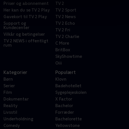
Priser og abonnement
TV 2
Her kan du se TV 2 Play
TV 2 Sport
Gavekort til TV 2 Play
TV 2 News
Support og
TV 2 Echo
Kundecenter
TV 2 Fri
Vilkår og betingelser
TV 2 Charlie
TV 2 NEWS i offentligt
C More
rum
BritBox
SkyShowtime
Oiii
Kategorier
Populært
Børn
Klovn
Serier
Badehotellet
Film
Sygeplejeskolen
Dokumentar
X Factor
Reality
Bachelor
Livsstil
Forræder
Underholdning
Bachelorette
Comedy
Yellowstone