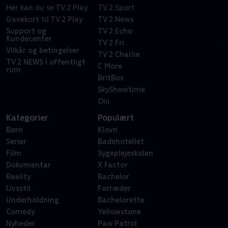
Her kan du se TV 2 Play
TV 2 Sport
Gavekort til TV 2 Play
TV 2 News
Support og
TV 2 Echo
Kundecenter
TV 2 Fri
Vilkår og betingelser
TV 2 Charlie
TV 2 NEWS i offentligt
C More
rum
BritBox
SkyShowtime
Oiii
Kategorier
Populært
Børn
Klovn
Serier
Badehotellet
Film
Sygeplejeskolen
Dokumentar
X Factor
Reality
Bachelor
Livsstil
Forræder
Underholdning
Bachelorette
Comedy
Yellowstone
Nyheder
Paw Patrol