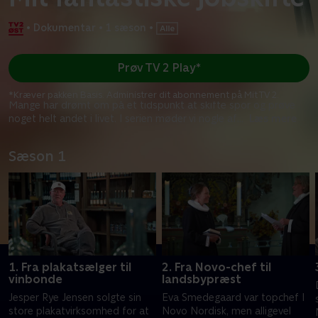
•
Dokumentar
•
1 sæson
•
Prøv TV 2 Play*
*Kræver pakken Basis. Administrer dit abonnement på Mit TV 2.
Mange har drømt om på et tidspunkt at skifte spor og prøve
noget helt andet i livet. I serien møder vi nogle af
...
Læs mere
Sæson 1
1. Fra plakatsælger til
2. Fra Novo-chef til
vinbonde
landsbypræst
Jesper Rye Jensen solgte sin
Eva Smedegaard var topchef I
store plakatvirksomhed for at
Novo Nordisk, men alligevel