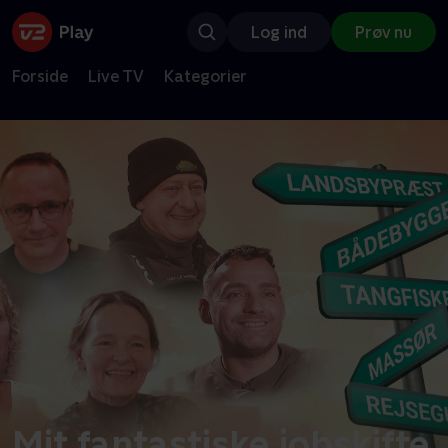
Log ind
Prøv nu
Forside
Live TV
Kategorier
Mit fantastiske jobskifte