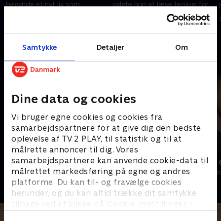
begynde et nyt liv som
valgte hun at læse teologi for
vinbonde. Et jobskifte der har
at blive præst. Vi var med den
ændret hele hans liv
dag, hun blev indsat i sit første
28. august 2024 • 10 min
28. august 2024 • 10 min
embede
Samtykke
Detaljer
Om
Andre så også
Dine data og cookies
Vi bruger egne cookies og cookies fra
samarbejdspartnere for at give dig den bedste
oplevelse af TV 2 PLAY, til statistik og til at
målrette annoncer til dig. Vores
samarbejdspartnere kan anvende cookie-data til
Jagten på den forsvundne verden
Sverri - den
målrettet markedsføring på egne og andres
Dokumentar • 1 sæsoner
2024 • Dokumen
platforme. Du kan til- og fravælge cookies
herunder, og du kan altid trække dit samtykke
tilbage ved at klikke på ’Cookie-indstillinger’ i
bunden af siden. Læs mere om hvordan TV 2