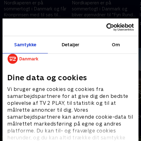
Nordkaperen er på
Nordkaperen er på
sommertogt i Danmark og får
sommertogt i Danmark og
Kronprinsen med til søs til
bliver øjenvidner til "Fyn Rundt"
Guldborgsund, hvor der er
med alle Danmarks smukkeste
2. december 2013 • 40 min
9. december 2013 • 40 min
fundet et vrag fra 1700-tallet.
træskibe.
Andre så også
Samtykke
Detaljer
Om
Dine data og cookies
Vi bruger egne cookies og cookies fra
samarbejdspartnere for at give dig den bedste
oplevelse af TV 2 PLAY, til statistik og til at
Kurs mod fjerne kyster
Vores jord
målrette annoncer til dig. Vores
Livsstil • 4 sæsoner
Livsstil • 2 sæs
samarbejdspartnere kan anvende cookie-data til
målrettet markedsføring på egne og andres
platforme. Du kan til- og fravælge cookies
herunder, og du kan altid trække dit samtykke