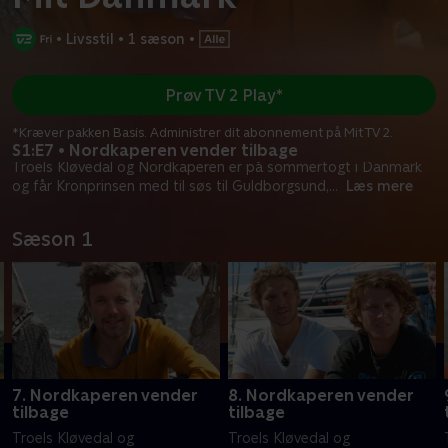
•
Livsstil
•
1 sæson
•
Prøv TV 2 Play*
*Kræver pakken Basis. Administrer dit abonnement på Mit TV 2.
S1:E7 • Nordkaperen vender tilbage
Troels Kløvedal og Nordkaperen er på sommertogt i Danmark
og får Kronprinsen med til søs til Guldborgsund,
...
Læs mere
Sæson 1
7. Nordkaperen vender
8. Nordkaperen vender
tilbage
tilbage
Troels Kløvedal og
Troels Kløvedal og