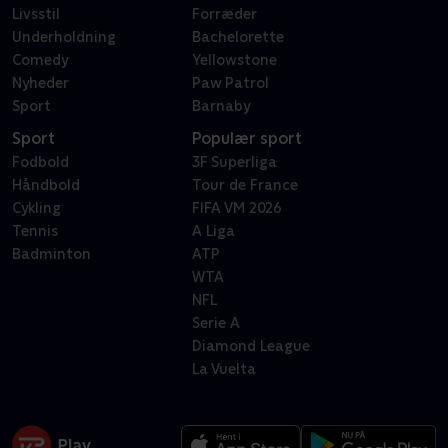
Livsstil
Forræder
Underholdning
Bachelorette
Comedy
Yellowstone
Nyheder
Paw Patrol
Sport
Barnaby
Sport
Populær sport
Fodbold
3F Superliga
Håndbold
Tour de France
Cykling
FIFA VM 2026
Tennis
A Liga
Badminton
ATP
WTA
NFL
Serie A
Diamond League
La Vuelta