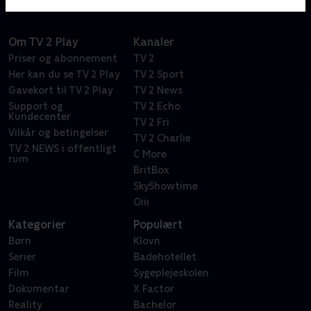
Om TV 2 Play
Kanaler
Priser og abonnement
TV 2
Her kan du se TV 2 Play
TV 2 Sport
Gavekort til TV 2 Play
TV 2 News
Support og
TV 2 Echo
Kundecenter
TV 2 Fri
Vilkår og betingelser
TV 2 Charlie
TV 2 NEWS i offentligt
C More
rum
BritBox
SkyShowtime
Oiii
Kategorier
Populært
Børn
Klovn
Serier
Badehotellet
Film
Sygeplejeskolen
Dokumentar
X Factor
Reality
Bachelor