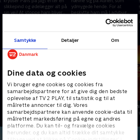
t
krydser Paris på jagt efter en
hævne sig på Adrien, som
slikkepind og ødelægger alt på
ydmygede hende. For at
sin vej! At stoppe ham bliver
beskytte ham må Ladybug
ikke barnemad for Ladybug og
krydse klinger med skurken!
21. december 2024 • 21 min
21. december 2024 • 21 min
Cat Noir.
Andre så også
Samtykke
Detaljer
Om
Dine data og cookies
Vi bruger egne cookies og cookies fra
samarbejdspartnere for at give dig den bedste
oplevelse af TV 2 PLAY, til statistik og til at
målrette annoncer til dig. Vores
Totally Spies
Zorro the Ch
samarbejdspartnere kan anvende cookie-data til
Børneserier • 2 sæsoner
Børneserier • 1
målrettet markedsføring på egne og andres
platforme. Du kan til- og fravælge cookies
herunder, og du kan altid trække dit samtykke
tilbage ved at klikke på ’Cookie-indstillinger’ i