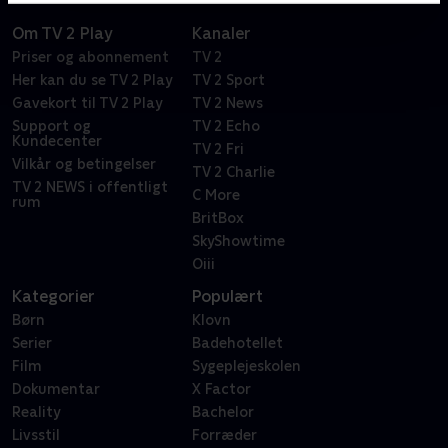
Om TV 2 Play
Kanaler
Priser og abonnement
TV 2
Her kan du se TV 2 Play
TV 2 Sport
Gavekort til TV 2 Play
TV 2 News
Support og
TV 2 Echo
Kundecenter
TV 2 Fri
Vilkår og betingelser
TV 2 Charlie
TV 2 NEWS i offentligt
C More
rum
BritBox
SkyShowtime
Oiii
Kategorier
Populært
Børn
Klovn
Serier
Badehotellet
Film
Sygeplejeskolen
Dokumentar
X Factor
Reality
Bachelor
Livsstil
Forræder