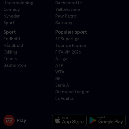
Underholdning
Bachelorette
Comedy
Yellowstone
Nyheder
Paw Patrol
Sport
Barnaby
Sport
Populær sport
Fodbold
3F Superliga
Håndbold
Tour de France
Cykling
FIFA VM 2026
Tennis
A Liga
Badminton
ATP
WTA
NFL
Serie A
Diamond League
La Vuelta