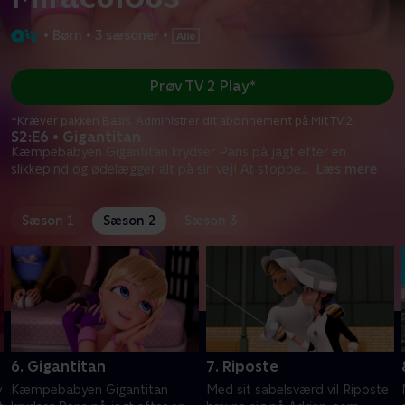
•
Børn
•
3 sæsoner
•
Prøv TV 2 Play*
*Kræver pakken Basis. Administrer dit abonnement på Mit TV 2.
S2:E6 • Gigantitan
Kæmpebabyen Gigantitan krydser Paris på jagt efter en
slikkepind og ødelægger alt på sin vej! At stoppe
...
Læs mere
Sæson 1
Sæson 2
Sæson 3
6. Gigantitan
7. Riposte
y
Kæmpebabyen Gigantitan
Med sit sabelsværd vil Riposte