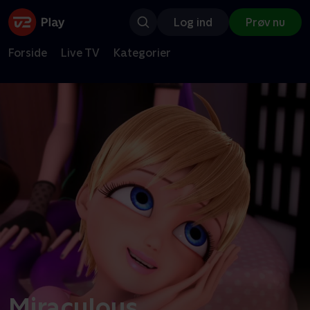
Log ind
Prøv nu
Forside
Live TV
Kategorier
Miraculous