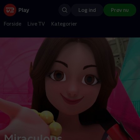
Log ind
Prøv nu
Forside
Live TV
Kategorier
Miraculous