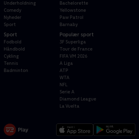
Underholdning
Bachelorette
Comedy
Yellowstone
Nyheder
Paw Patrol
Sport
Barnaby
Sport
Populær sport
Fodbold
3F Superliga
Håndbold
Tour de France
Cykling
FIFA VM 2026
Tennis
A Liga
Badminton
ATP
WTA
NFL
Serie A
Diamond League
La Vuelta