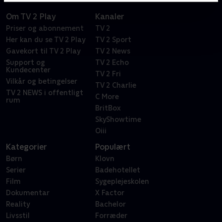
Om TV 2 Play
Kanaler
Priser og abonnement
TV 2
Her kan du se TV 2 Play
TV 2 Sport
Gavekort til TV 2 Play
TV 2 News
Support og
TV 2 Echo
Kundecenter
TV 2 Fri
Vilkår og betingelser
TV 2 Charlie
TV 2 NEWS i offentligt
C More
rum
BritBox
SkyShowtime
Oiii
Kategorier
Populært
Børn
Klovn
Serier
Badehotellet
Film
Sygeplejeskolen
Dokumentar
X Factor
Reality
Bachelor
Livsstil
Forræder