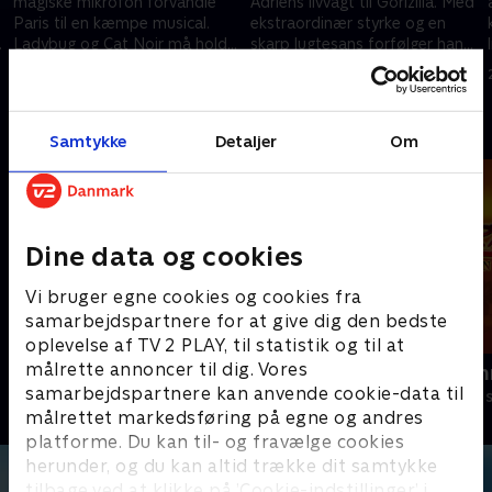
magiske mikrofon forvandle
Adriens livvagt til Gorizilla. Med
Paris til en kæmpe musical.
ekstraordinær styrke og en
Ladybug og Cat Noir må holde
skarp lugtesans forfølger han
takten for at stoppe hende!
Adrien gennem hele Paris.
21. december 2024 • 21 min
21. december 2024 • 21 min
Andre så også
Samtykke
Detaljer
Om
Dine data og cookies
Vi bruger egne cookies og cookies fra
samarbejdspartnere for at give dig den bedste
oplevelse af TV 2 PLAY, til statistik og til at
målrette annoncer til dig. Vores
Totally Spies
Zorro the Ch
samarbejdspartnere kan anvende cookie-data til
Børneserier • 2 sæsoner
Børneserier • 1
målrettet markedsføring på egne og andres
platforme. Du kan til- og fravælge cookies
herunder, og du kan altid trække dit samtykke
tilbage ved at klikke på ’Cookie-indstillinger’ i