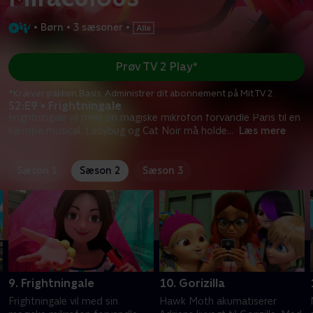
•
Børn
•
3 sæsoner
•
Prøv TV 2 Play*
*Kræver pakken Basis. Administrer dit abonnement på Mit TV 2.
S2:E9 • Frightningale
Frightningale vil med sin magiske mikrofon forvandle Paris til en
kæmpe musical. Ladybug og Cat Noir må holde
...
Læs mere
Sæson 1
Sæson 2
Sæson 3
9. Frightningale
10. Gorizilla
l
Frightningale vil med sin
Hawk Moth akumatiserer