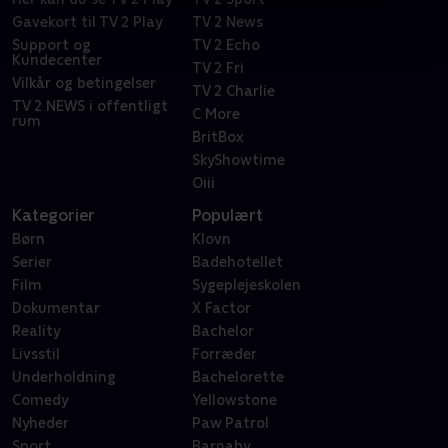
Gavekort til TV 2 Play
TV 2 News
Support og
TV 2 Echo
Kundecenter
TV 2 Fri
Vilkår og betingelser
TV 2 Charlie
TV 2 NEWS i offentligt
C More
rum
BritBox
SkyShowtime
Oiii
Kategorier
Populært
Børn
Klovn
Serier
Badehotellet
Film
Sygeplejeskolen
Dokumentar
X Factor
Reality
Bachelor
Livsstil
Forræder
Underholdning
Bachelorette
Comedy
Yellowstone
Nyheder
Paw Patrol
Sport
Barnaby