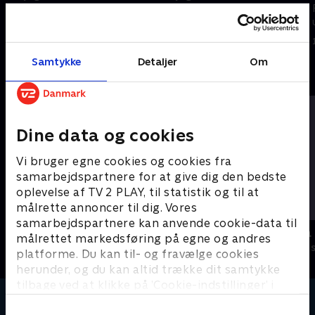
Filmene er enkle, lærerige og
Filmene er enkle, lærerige og
underholdende.
underholdende.
16. februar 2024 • 3 min
16. februar 2024 • 1 min
Samtykke
Detaljer
Om
Andre så også
Dine data og cookies
Vi bruger egne cookies og cookies fra
samarbejdspartnere for at give dig den bedste
oplevelse af TV 2 PLAY, til statistik og til at
målrette annoncer til dig. Vores
samarbejdspartnere kan anvende cookie-data til
Miniteve: Transportmidler
Miniteve: P
målrettet markedsføring på egne og andres
Børneserier • 1 sæsoner
Børneserier • 1
platforme. Du kan til- og fravælge cookies
herunder, og du kan altid trække dit samtykke
tilbage ved at klikke på ’Cookie-indstillinger’ i
bunden af siden. Læs mere om hvordan TV 2