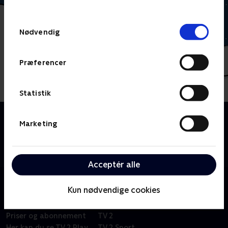
behandler dine oplysninger i
TV 2s privatlivspolitik
.
Samtykkevalg
Nødvendig
Præferencer
Statistik
Om Miniteve: Udeleg
Marketing
En samling af små kortfilm for de yngste børn i
alderen 1-4 år. Filmene er enkle, lærerige og
underholdende.
Acceptér alle
Kun nødvendige cookies
Om TV 2 Play
Kanaler
Priser og abonnement
TV 2
Her kan du se TV 2 Play
TV 2 Sport