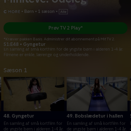
•
Børn
•
1 sæson
•
Prøv TV 2 Play*
*Kræver pakken Basis. Administrer dit abonnement på Mit TV 2.
S1:E48 • Gyngetur
En samling af små kortfilm for de yngste børn i alderen 1-4 år.
Filmene er enkle, lærerige og underholdende.
Sæson 1
48. Gyngetur
49. Bobslædetur i hallen
En samling af små kortfilm for
En samling af små kortfilm for
.
de yngste børn i alderen 1-4 år.
de yngste børn i alderen 1-4 år.