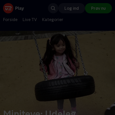
Log ind
Prøv nu
Forside
Live TV
Kategorier
Miniteve: Udeleg