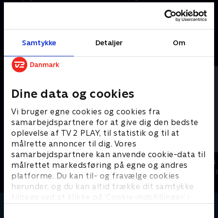
Filmene er enkle, lærerige og
Filmene er enkle, lærerige og
underholdende.
underholdende.
16. februar 2024 • 1 min
16. februar 2024 • 2 min
Samtykke
Detaljer
Om
Andre så også
Dine data og cookies
Vi bruger egne cookies og cookies fra
samarbejdspartnere for at give dig den bedste
oplevelse af TV 2 PLAY, til statistik og til at
målrette annoncer til dig. Vores
samarbejdspartnere kan anvende cookie-data til
Miniteve: Transportmidler
Miniteve: P
målrettet markedsføring på egne og andres
Børneserier • 1 sæsoner
Børneserier • 1
platforme. Du kan til- og fravælge cookies
herunder, og du kan altid trække dit samtykke
tilbage ved at klikke på ’Cookie-indstillinger’ i
bunden af siden. Læs mere om hvordan TV 2