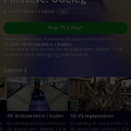
•
Børn
•
1 sæson
•
Prøv TV 2 Play*
*Kræver pakken Basis. Administrer dit abonnement på Mit TV 2.
S1:E49 • Bobslædetur i hallen
En samling af små kortfilm for de yngste børn i alderen 1-4 år.
Filmene er enkle, lærerige og underholdende.
Sæson 1
49. Bobslædetur i hallen
50. På legepladsen
or
En samling af små kortfilm for
En samling af små kortfilm for
år.
de yngste børn i alderen 1-4 år.
de yngste børn i alderen 1-4 år.