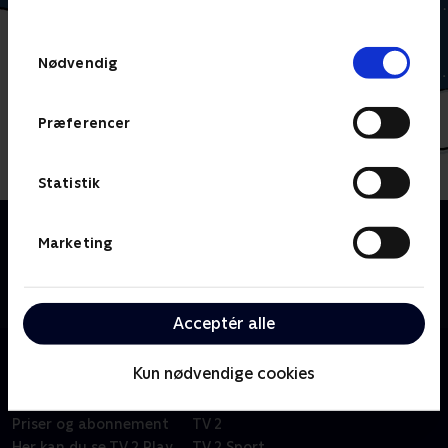
behandler dine oplysninger i
TV 2s privatlivspolitik
.
Samtykkevalg
Nødvendig
Præferencer
Statistik
Om Miniteve: Udeleg
Marketing
En samling af små kortfilm for de yngste børn i
alderen 1-4 år. Filmene er enkle, lærerige og
underholdende.
Acceptér alle
Kun nødvendige cookies
Om TV 2 Play
Kanaler
Priser og abonnement
TV 2
Her kan du se TV 2 Play
TV 2 Sport