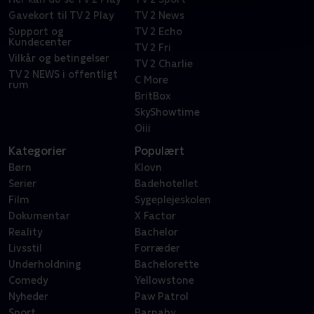
Gavekort til TV 2 Play
TV 2 News
Support og
TV 2 Echo
Kundecenter
TV 2 Fri
Vilkår og betingelser
TV 2 Charlie
TV 2 NEWS i offentligt
C More
rum
BritBox
SkyShowtime
Oiii
Kategorier
Populært
Børn
Klovn
Serier
Badehotellet
Film
Sygeplejeskolen
Dokumentar
X Factor
Reality
Bachelor
Livsstil
Forræder
Underholdning
Bachelorette
Comedy
Yellowstone
Nyheder
Paw Patrol
Sport
Barnaby