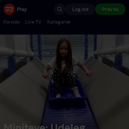
Log ind
Prøv nu
Forside
Live TV
Kategorier
Miniteve: Udeleg