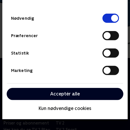
behandler dine oplysninger i
TV 2s privatlivspolitik
.
Samtykkevalg
Nødvendig
Præferencer
Statistik
Om Miniteve: Udeleg
Marketing
En samling af små kortfilm for de yngste børn i
alderen 1-4 år. Filmene er enkle, lærerige og
underholdende.
Acceptér alle
Kun nødvendige cookies
Om TV 2 Play
Kanaler
Priser og abonnement
TV 2
Her kan du se TV 2 Play
TV 2 Sport