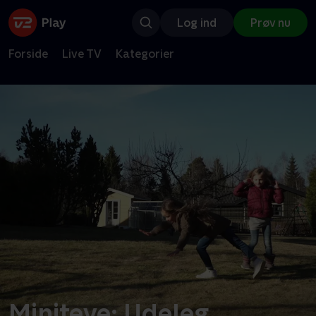
Log ind
Prøv nu
Forside
Live TV
Kategorier
Miniteve: Udeleg