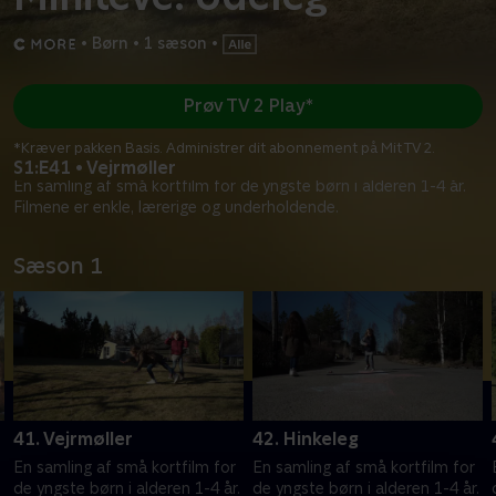
•
Børn
•
1 sæson
•
Prøv TV 2 Play*
*Kræver pakken Basis. Administrer dit abonnement på Mit TV 2.
S1:E41 • Vejrmøller
En samling af små kortfilm for de yngste børn i alderen 1-4 år.
Filmene er enkle, lærerige og underholdende.
Sæson 1
41. Vejrmøller
42. Hinkeleg
En samling af små kortfilm for
En samling af små kortfilm for
.
de yngste børn i alderen 1-4 år.
de yngste børn i alderen 1-4 år.