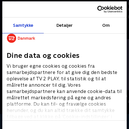
Filmene er enkle, lærerige og
Filmene er enkle, lærerige og
underholdende.
underholdende.
16. februar 2024 • 2 min
16. februar 2024 • 2 min
Samtykke
Detaljer
Om
Andre så også
Dine data og cookies
Vi bruger egne cookies og cookies fra
samarbejdspartnere for at give dig den bedste
oplevelse af TV 2 PLAY, til statistik og til at
målrette annoncer til dig. Vores
samarbejdspartnere kan anvende cookie-data til
Miniteve: Transportmidler
Miniteve: P
målrettet markedsføring på egne og andres
Børneserier • 1 sæsoner
Børneserier • 1
platforme. Du kan til- og fravælge cookies
herunder, og du kan altid trække dit samtykke
tilbage ved at klikke på ’Cookie-indstillinger’ i
bunden af siden. Læs mere om hvordan TV 2