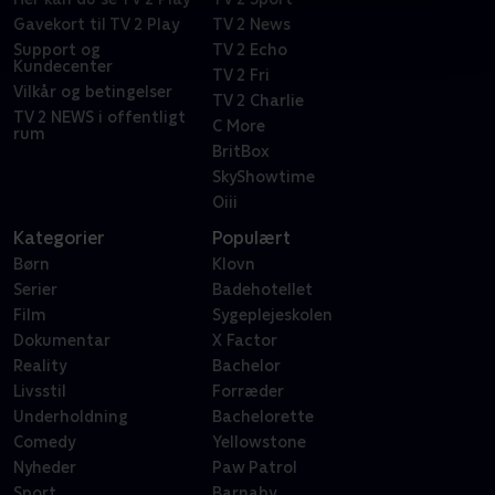
Gavekort til TV 2 Play
TV 2 News
Support og
TV 2 Echo
Kundecenter
TV 2 Fri
Vilkår og betingelser
TV 2 Charlie
TV 2 NEWS i offentligt
C More
rum
BritBox
SkyShowtime
Oiii
Kategorier
Populært
Børn
Klovn
Serier
Badehotellet
Film
Sygeplejeskolen
Dokumentar
X Factor
Reality
Bachelor
Livsstil
Forræder
Underholdning
Bachelorette
Comedy
Yellowstone
Nyheder
Paw Patrol
Sport
Barnaby