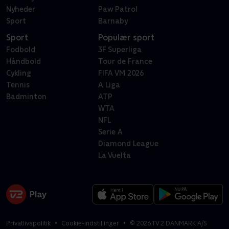
Nyheder
Paw Patrol
Sport
Barnaby
Sport
Populær sport
Fodbold
3F Superliga
Håndbold
Tour de France
Cykling
FIFA VM 2026
Tennis
A Liga
Badminton
ATP
WTA
NFL
Serie A
Diamond League
La Vuelta
Privatlivspolitik
Cookie-indstillinger
©
2026
TV 2 DANMARK A/S