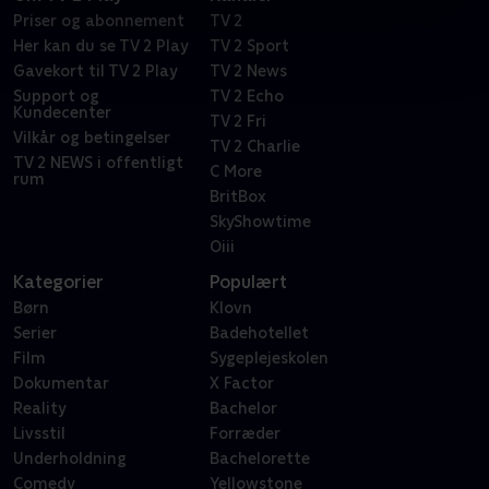
Priser og abonnement
TV 2
Her kan du se TV 2 Play
TV 2 Sport
Gavekort til TV 2 Play
TV 2 News
Support og
TV 2 Echo
Kundecenter
TV 2 Fri
Vilkår og betingelser
TV 2 Charlie
TV 2 NEWS i offentligt
C More
rum
BritBox
SkyShowtime
Oiii
Kategorier
Populært
Børn
Klovn
Serier
Badehotellet
Film
Sygeplejeskolen
Dokumentar
X Factor
Reality
Bachelor
Livsstil
Forræder
Underholdning
Bachelorette
Comedy
Yellowstone