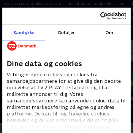
egen vej i en familie med stor
er i sit es på landjorden, men
bevågenhed? Prins Nikolai har
får sig en uventet aha-
sagt ja til en tur med Emil på
oplevelse på vandet sammen
19. december 2022 • 32 min
16. maj 2023 • 28 min
Havana.
med Emil
Andre så også
Samtykke
Detaljer
Om
Dine data og cookies
Vi bruger egne cookies og cookies fra
samarbejdspartnere for at give dig den bedste
oplevelse af TV 2 PLAY, til statistik og til at
målrette annoncer til dig. Vores
Kurs mod fjerne kyster
Kurs mod n
samarbejdspartnere kan anvende cookie-data til
Livsstil • 4 sæsoner
Livsstil • 1 sæs
målrettet markedsføring på egne og andres
platforme. Du kan til- og fravælge cookies
herunder, og du kan altid trække dit samtykke
tilbage ved at klikke på ’Cookie-indstillinger’ i