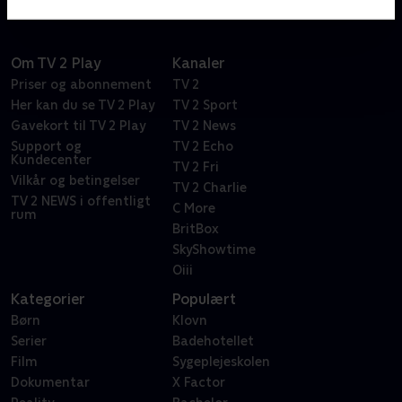
Om TV 2 Play
Kanaler
Priser og abonnement
TV 2
Her kan du se TV 2 Play
TV 2 Sport
Gavekort til TV 2 Play
TV 2 News
Support og
TV 2 Echo
Kundecenter
TV 2 Fri
Vilkår og betingelser
TV 2 Charlie
TV 2 NEWS i offentligt
C More
rum
BritBox
SkyShowtime
Oiii
Kategorier
Populært
Børn
Klovn
Serier
Badehotellet
Film
Sygeplejeskolen
Dokumentar
X Factor