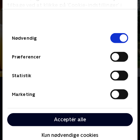
tilbage ved at klikke på ’Cookie-indstillinger’ i
bunden af siden. Læs mere om hvordan TV 2
behandler dine oplysninger i
TV 2s privatlivspolitik
.
Samtykkevalg
Nødvendig
Præferencer
Statistik
Om Alt det min far ikke har lært mig
Christian Degn kan endnu ikke klare tilværelsen på
Marketing
landet, vurderer far Jens og de lokale venner. For at
modbevise vildfarelsen drager Christian derfor
tilbage til rødderne i Råby og omegn. Med hjælp fra
Acceptér alle
familie og venner kaster Christian sig over mere af
alt det, far Jens ikke har lært ham. Endnu.
Kun nødvendige cookies