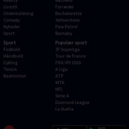
Reality
Bachelor
Livsstil
Forræder
Underholdning
Bachelorette
Comedy
Yellowstone
Nyheder
Paw Patrol
Sport
Barnaby
Sport
Populær sport
Fodbold
3F Superliga
Håndbold
Tour de France
Cykling
FIFA VM 2026
Tennis
A Liga
Badminton
ATP
WTA
NFL
Serie A
Diamond League
La Vuelta