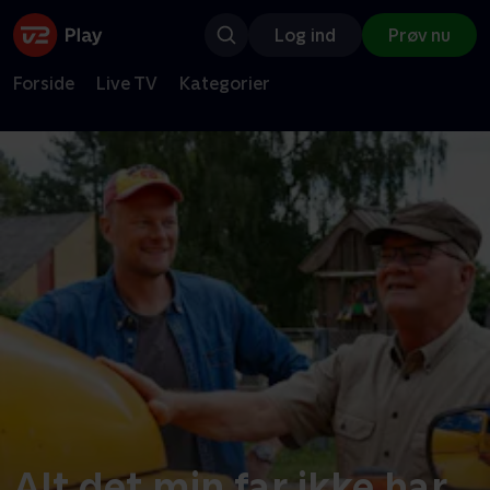
Log ind
Prøv nu
Forside
Live TV
Kategorier
Alt det min far ikke har