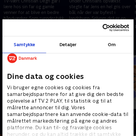
Tv-vært Christian Degn går i
Under Christians opvækst
lære hos sin far og gamle
stegte far Jens en hel gris over
venner for at blive en bedre
bål, når der var byfest i
håndværker. Som svendestykke
landsbyen. Selvom det er en
vil den ambitiøse tv-mand
stor mundfuld, vil Christian nu
9. november 2020 • 39 min
9. november 2020 • 39 min
bygge en bænk
gøre det samme
Samtykke
Detaljer
Om
Andre så også
Dine data og cookies
Vi bruger egne cookies og cookies fra
samarbejdspartnere for at give dig den bedste
oplevelse af TV 2 PLAY, til statistik og til at
målrette annoncer til dig. Vores
Degn vil være far
Fotovognen
samarbejdspartnere kan anvende cookie-data til
målrettet markedsføring på egne og andres
Livsstil • 1 sæsoner
Livsstil • 2 sæs
platforme. Du kan til- og fravælge cookies
herunder, og du kan altid trække dit samtykke