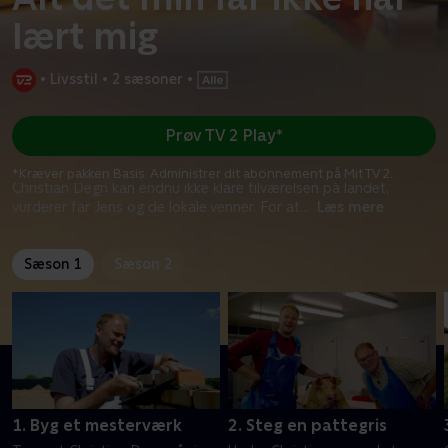
lært mig
•
Livsstil
•
2 sæsoner
•
Prøv TV 2 Play*
*Kræver pakken Basis. Administrer dit abonnement på Mit TV 2.
Christian Degn kan endnu ikke klare tilværelsen på landet,
vurderer far Jens og de lokale venner. For at
...
Læs mere
Sæson 1
Sæson 2
1. Byg et mesterværk
2. Steg en pattegris