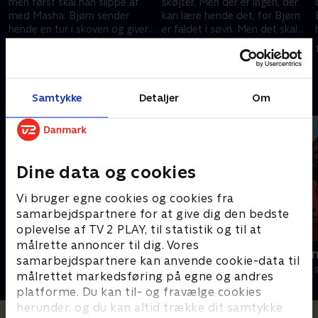
men først skal han slippe af
skøjter. Men der er ingen, der
med Masha. Bjørn sender
kan lære hende det, for Bjørn
r
hende en tur i skoven og giver
er faldet i søvn. Men det skal
hende en mobiltelefon, så hun
ikke stoppe Masha!
1. juli 2016 • 6 min
1. juli 2016 • 6 min
er mere tryg.
Andre så også
Samtykke
Detaljer
Om
Dine data og cookies
Vi bruger egne cookies og cookies fra
samarbejdspartnere for at give dig den bedste
oplevelse af TV 2 PLAY, til statistik og til at
målrette annoncer til dig. Vores
Gurli Gris
Rasmus Klu
samarbejdspartnere kan anvende cookie-data til
Børneserier • 4 sæsoner
Børneserier • 3
målrettet markedsføring på egne og andres
platforme. Du kan til- og fravælge cookies
herunder, og du kan altid trække dit samtykke