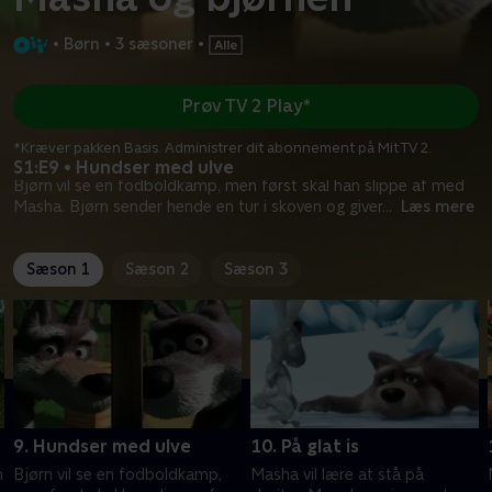
•
Børn
•
3 sæsoner
•
Prøv TV 2 Play*
*Kræver pakken Basis. Administrer dit abonnement på Mit TV 2.
S1:E9 • Hundser med ulve
Bjørn vil se en fodboldkamp, men først skal han slippe af med
Masha. Bjørn sender hende en tur i skoven og giver
...
Læs mere
Sæson 1
Sæson 2
Sæson 3
9. Hundser med ulve
10. På glat is
n
Bjørn vil se en fodboldkamp,
Masha vil lære at stå på