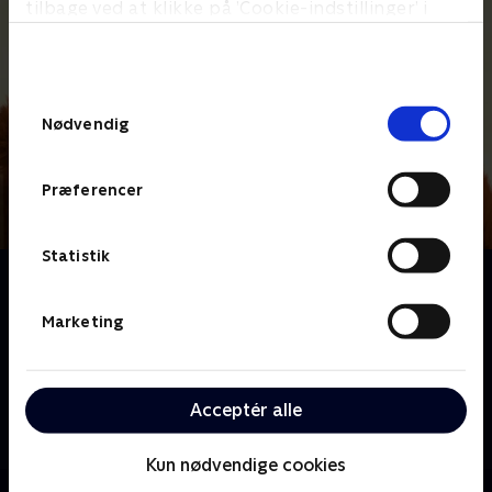
tilbage ved at klikke på ’Cookie-indstillinger’ i
bunden af siden. Læs mere om hvordan TV 2
behandler dine oplysninger i
TV 2s privatlivspolitik
.
Samtykkevalg
Nødvendig
Præferencer
Statistik
Om Masha og bjørnen
Mød Masha, der er energisk som syv vilde heste og
Marketing
ELSKER dyr. Desværre elsker dyr bare ikke Mashas
vilde humør! Men en dag, da Masha forvilder sig ud i
skoven, møder hun en ven for livet: Han er brun, han
Acceptér alle
har pels, og han er omtrent fem gange så stor som
Masha!
Kun nødvendige cookies