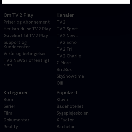
Om TV 2 Play
Kanaler
Priser og abonnement
TV 2
Her kan du se TV 2 Play
TV 2 Sport
Gavekort til TV 2 Play
TV 2 News
Support og
TV 2 Echo
Kundecenter
TV 2 Fri
Vilkår og betingelser
TV 2 Charlie
TV 2 NEWS i offentligt
C More
rum
BritBox
SkyShowtime
Oiii
Kategorier
Populært
Børn
Klovn
Serier
Badehotellet
Film
Sygeplejeskolen
Dokumentar
X Factor
Reality
Bachelor