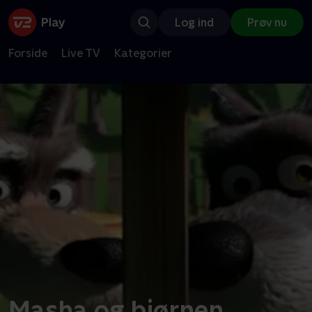
Log ind
Prøv nu
Forside
Live TV
Kategorier
Masha og bjørnen