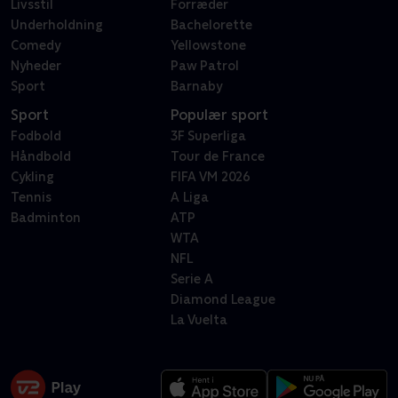
Livsstil
Forræder
Underholdning
Bachelorette
Comedy
Yellowstone
Nyheder
Paw Patrol
Sport
Barnaby
Sport
Populær sport
Fodbold
3F Superliga
Håndbold
Tour de France
Cykling
FIFA VM 2026
Tennis
A Liga
Badminton
ATP
WTA
NFL
Serie A
Diamond League
La Vuelta