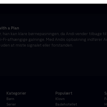
ith a Plan
, han kan klare børnepasningen, da Andi vender tilbage til
i-Fi-afhængige galninge. Med Andis opbakning indfører 
 uden at miste signalet eller forstanden.
Kategorier
Populært
S
Børn
Klovn
F
Serier
Badehotellet
H