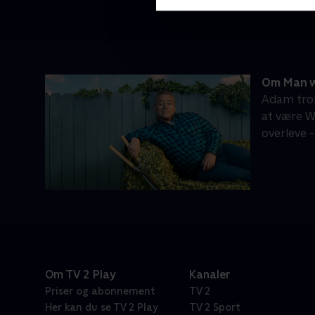
Om Man w
Adam tror
at være W
overleve -
Om TV 2 Play
Kanaler
Priser og abonnement
TV 2
Her kan du se TV 2 Play
TV 2 Sport