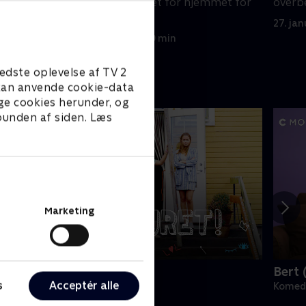
lem dem.
Kate tage ansvaret for hjemmet for
overb
første gang.
27. ja
27. januar 2026 • 20 min
edste oplevelse af TV 2
e kan anvende cookie-data
ge cookies herunder, og
 bunden af siden. Læs
Marketing
old vejret
Bert 
s
Acceptér alle
omedie • 1 sæsoner
Komedi