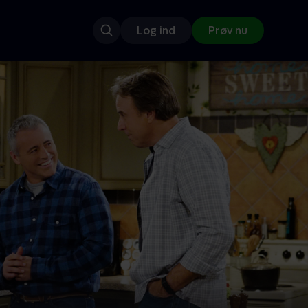
Log ind
Prøv nu