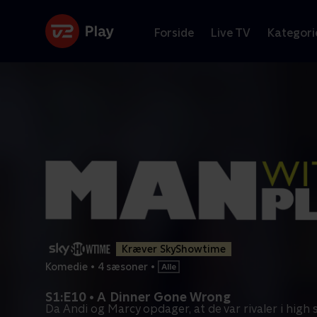
Forside
Live TV
Kategori
Kræver SkyShowtime
Komedie
•
4 sæsoner
•
S1:E10 • A Dinner Gone Wrong
Da Andi og Marcy opdager, at de var rivaler i high s