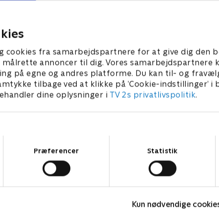
ilgang børnene nervøse.
og Andi må skabe fred mel
 2026 • 20 min
27. januar 2026 • 20 min
kies
g cookies fra samarbejdspartnere for at give dig den b
l at målrette annoncer til dig. Vores samarbejdspartner
ing på egne og andres platforme. Du kan til- og fravæl
amtykke tilbage ved at klikke på ’Cookie-indstillinger’ i
handler dine oplysninger i
TV 2s privatlivspolitik
.
Samtykkevalg
Præferencer
Statistik
LasseMajas Detektivbureau
H
Kun nødvendige cookie
Komedie • 1 sæsoner
K