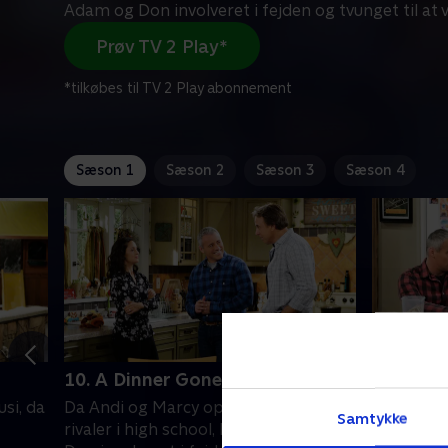
Adam og Don involveret i fejden og tvunget til at 
Prøv TV 2 Play*
*tilkøbes til TV 2 Play abonnement
Sæson 1
Sæson 2
Sæson 3
Sæson 4
10. A Dinner Gone Wrong
11. The 
usi, da
Da Andi og Marcy opdager, at de var
Da Adam o
Samtykke
rivaler i high school, bliver Adam og
snak med 