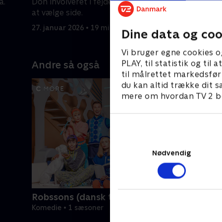
a.
Don involveret i fejden og tvunget til
akavede t
at vælge side.
27. januar
27. januar 2026 • 19 min
Dine data og coo
Vi bruger egne cookies o
PLAY, til statistik og ti
Andre så også
til målrettet markedsfør
du kan altid trække dit s
mere om hvordan TV 2 be
Nødvendig
Robssons (dansk tale)
Komedie • 1 sæsoner