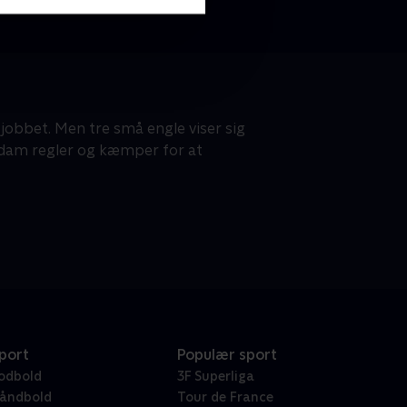
 jobbet. Men tre små engle viser sig
Adam regler og kæmper for at
port
Populær sport
odbold
3F Superliga
åndbold
Tour de France