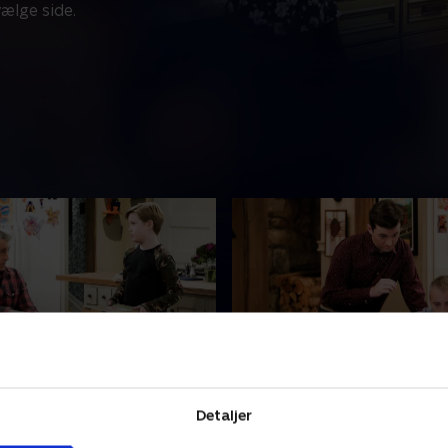
vælge side.
Talk
12. The Three Amigos
g Andi tager en alvorlig
Da Andi tvinger Adam til at 
Detaljer
Teddy og Kate, gør deres
tid med Lowell, føler Don si