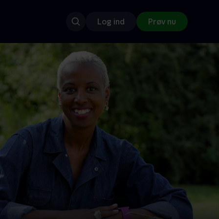
Log ind
Prøv nu