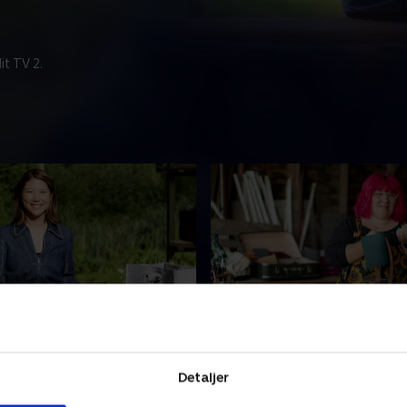
t TV 2.
tery and Handweaving
12. Leatherwork and Cal
ømmer om at være
Dani arbejder med læder og 
 på fuld tid, men hendes
Hun vil gerne udvide sin for
Detaljer
ng savner tydelighed.
Masooma er en talentfuld k