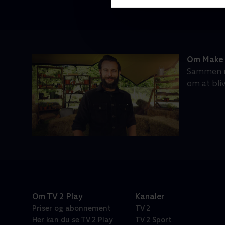
Om Make 
Sammen m
om at bli
Om TV 2 Play
Kanaler
Priser og abonnement
TV 2
Her kan du se TV 2 Play
TV 2 Sport