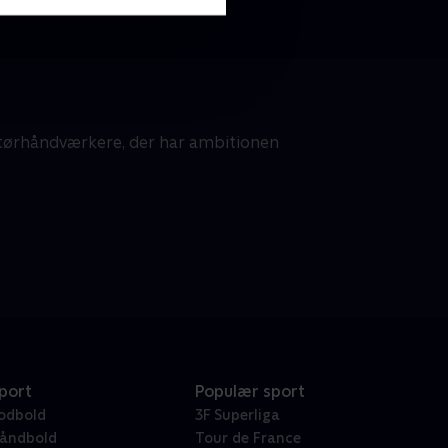
ørhåndværkere, der har ambitionen
port
Populær sport
odbold
3F Superliga
åndbold
Tour de France