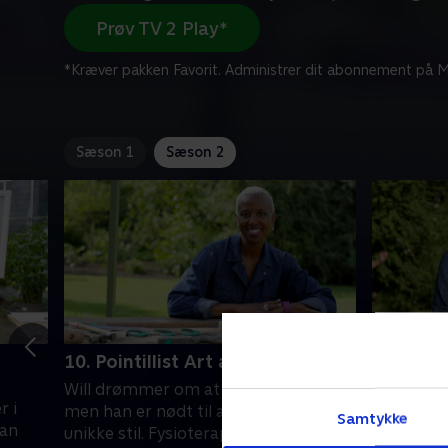
Prøv TV 2 Play*
*Kræver pakken Favorit. Administrer dit abonnement på Mi
Sæson 1
Sæson 2
10. Pointillist Art and Jewelry
11. Pot
Will drømmer om at leve af sin kunst,
Emily dr
r i
men han er nødt til at finde sin egen
keramiker
Samtykke
han
unikke stil. Fysioterapeuten Ange
formgivni