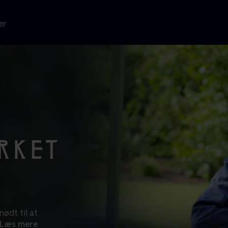
er
ødt til at
Læs mere