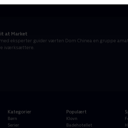
it at Market
ed eksperter guider værten Dom Chinea en gruppe amat
ve iværksættere.
Kategorier
Populært
S
Børn
Klovn
F
Serier
Badehotellet
H