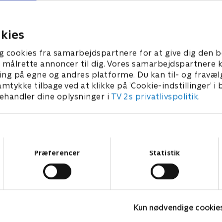
vævning er unik, men hun
men har brug for at finde de
ilie, hun skal forsørge.
marked.
024 • 45 min
10. april 2024 • 45 min
kies
g cookies fra samarbejdspartnere for at give dig den b
l at målrette annoncer til dig. Vores samarbejdspartner
ing på egne og andres platforme. Du kan til- og fravæl
amtykke tilbage ved at klikke på ’Cookie-indstillinger’ i
handler dine oplysninger i
TV 2s privatlivspolitik
.
Samtykkevalg
Præferencer
Statistik
Rig på sex
Kun nødvendige cookie
Dokumentar • 3 sæsoner
2