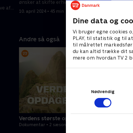
ønsker at skifte erhverv og blive
Momokas 
ve af
guldsmed.
har en fam
10. april 2024 • 45 min
10. april 2
Dine data og coo
Vi bruger egne cookies o
PLAY, til statistik og ti
Andre så også
til målrettet markedsfør
du kan altid trække dit s
mere om hvordan TV 2 be
Nødvendig
Verdens største opdagelser
Dokumentar • 2 sæsoner