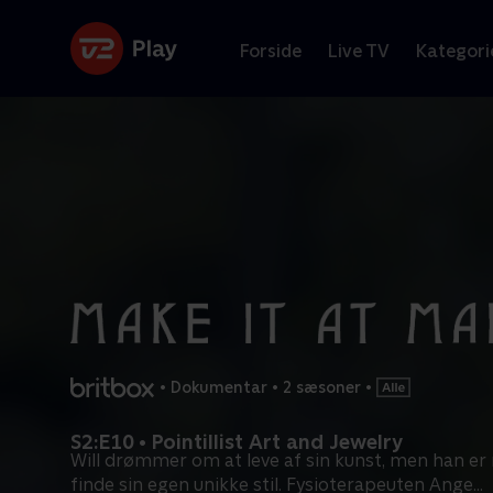
Forside
Live TV
Kategori
•
Dokumentar
•
2 sæsoner
•
S2:E10 • Pointillist Art and Jewelry
Will drømmer om at leve af sin kunst, men han er n
finde sin egen unikke stil. Fysioterapeuten Ange
...