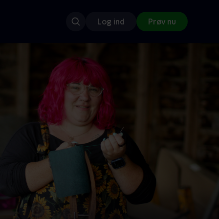
Log ind
Prøv nu