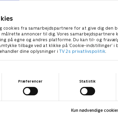
erhjemme. Kurvefletteren Ciara har
levevej. Jennifer s
otentiale, men kan hun også tjene
tekstildesigns, men 
enge?
egen stil.
0. april 2024 • 45 min
10. april 2024 • 45 min
kies
g cookies fra samarbejdspartnere for at give dig den b
l at målrette annoncer til dig. Vores samarbejdspartner
ing på egne og andres platforme. Du kan til- og fravæl
amtykke tilbage ved at klikke på ’Cookie-indstillinger’ i
handler dine oplysninger i
TV 2s privatlivspolitik
.
Samtykkevalg
Præferencer
Statistik
Som sunket i jorden
S
Kun nødvendige cookie
Dokumentar
2