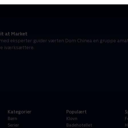
it at Market
ed eksperter guider værten Dom Chinea en gruppe amat
ve iværksættere.
Kategorier
Populært
S
Børn
Klovn
F
Serier
Badehotellet
H