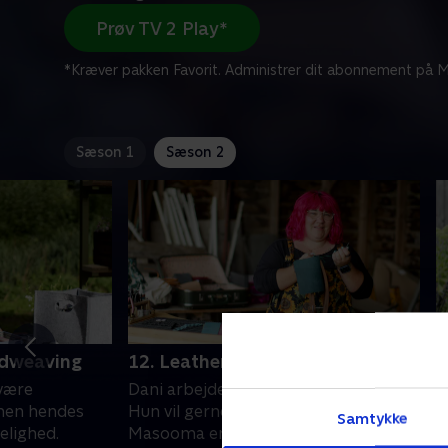
Prøv TV 2 Play*
*Kræver pakken Favorit. Administrer dit abonnement på Mi
Sæson 1
Sæson 2
ndweaving
12. Leatherwork and Calligraphy
1
W
være
Dani arbejder med læder og er dygtig.
S
 men hendes
Hun vil gerne udvide sin forretning.
Samtykke
s
elighed.
Masooma er en talentfuld kunstner,