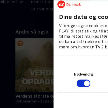
d
nik, men hun
men har brug for at finde det rigtige
p
 forsørge.
marked.
10. april 2024 • 45 min
p
1
Dine data og coo
Vi bruger egne cookies o
PLAY, til statistik og ti
Andre så også
til målrettet markedsfør
du kan altid trække dit s
mere om hvordan TV 2 be
Nødvendig
Verdens største opdagelser
Dokumentar • 2 sæsoner