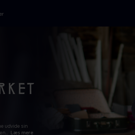
er
e udvide sin
men
...
Læs mere