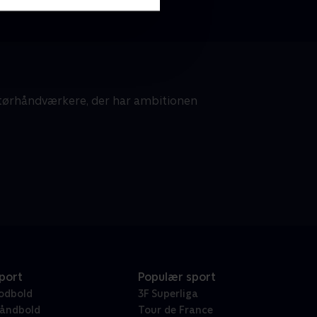
ørhåndværkere, der har ambitionen
port
Populær sport
odbold
3F Superliga
åndbold
Tour de France