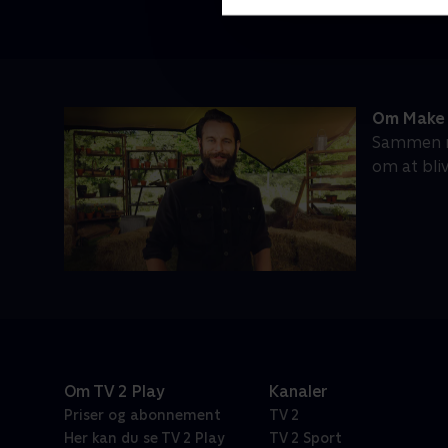
Om Make 
Sammen m
om at bli
Om TV 2 Play
Kanaler
Priser og abonnement
TV 2
Her kan du se TV 2 Play
TV 2 Sport