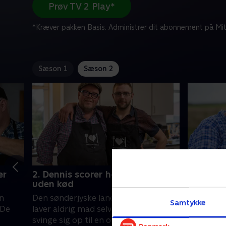
Prøv TV 2 Play*
*Kræver pakken Basis. Administrer dit abonnement på Mit
Sæson 1
Sæson 2
er
2. Dennis scorer hos kæresten
3. Niels
uden kød
der kan 
n
Den sønderjyske landmand Dennis
Sidste år
Samtykke
 De
laver aldrig mad selv og kan højst
landmand 
svinge sig op til en omgang franske
'Landmand