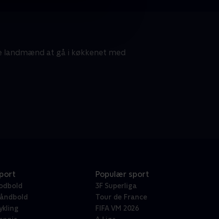
te landmænd at gå i køkkenet med
port
Populær sport
odbold
3F Superliga
åndbold
Tour de France
ykling
FIFA VM 2026