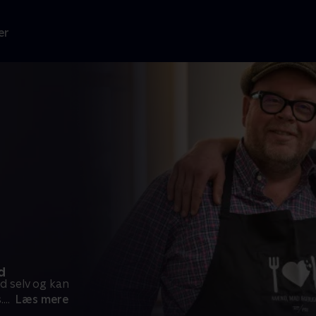
er
d
d selv og kan
.
...
Læs mere