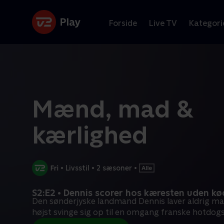
Forside
Live TV
Kategori
Mænd, mad &
kærlighed
•
Livsstil
•
2 sæsoner
•
S2:E2 • Dennis scorer hos kæresten uden kø
Den sønderjyske landmand Dennis laver aldrig ma
højst svinge sig op til en omgang franske hotdogs