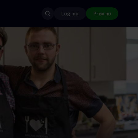
Log ind
Prøv nu