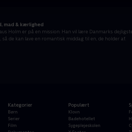
 mad & kærlighed
aus Holm er på en mission: Han vil lære Danmarks dejligs
 så de kan lave en romantisk middag til en, de holder af.
Kategorier
Populært
S
Børn
Klovn
F
Serier
Badehotellet
H
Film
Sygeplejeskolen
C