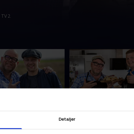
 TV 2.
 laver en scoremiddag,
4. Kan man score med e
skille vandene
pølse?
 fandt den nordjyske
Kan pølser rime på romanti
Detaljer
Niels sin kæreste Kathrine i
finder landmanden Søren ud 
 søger kærlighed'. Det viste
han med hjælp fra kokken C