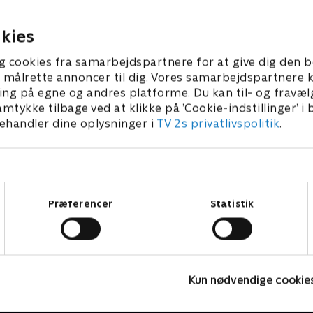
re ægte kærlighed, og nu har
Holm skal invitere sin kone,
aner om at flytte sammen.
på en anderledes romantisk
 2019 • 29 min
3. september 2019 • 29 min
kies
 bor stadig hjemme ved
yder og er ikke vant til at
g cookies fra samarbejdspartnere for at give dig den b
ve mad. Så i dag kommer
l at målrette annoncer til dig. Vores samarbejdspartner
laus Holm på besøg hos
ing på egne og andres platforme. Du kan til- og fravæl
 at hjælpe ham i gang med at
amtykke tilbage ved at klikke på ’Cookie-indstillinger’ i
ter og pander. Niels skal
handler dine oplysninger i
TV 2s privatlivspolitik
.
ot scoremiddag til Kathrine
helt særlige lokale råvarer,
kan skille vandene. For hvad
rine mon til
Samtykkevalg
mmer, muslinger og ikke
Præferencer
Statistik
ters?
Jul på slottet - Warwick
J
Kun nødvendige cookie
2020 • Livsstil • 46 min
2