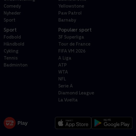
Comedy
Yellowstone
Nyheder
Paw Patrol
Sport
Barnaby
Sport
Populær sport
Fodbold
3F Superliga
Håndbold
Tour de France
Cykling
FIFA VM 2026
Tennis
A Liga
Badminton
ATP
WTA
NFL
Serie A
Diamond League
La Vuelta