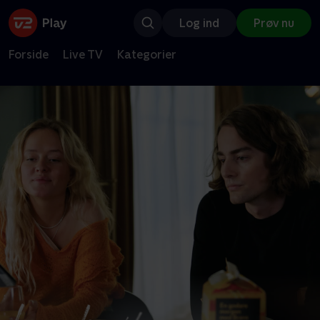
Log ind
Prøv nu
Forside
Live TV
Kategorier