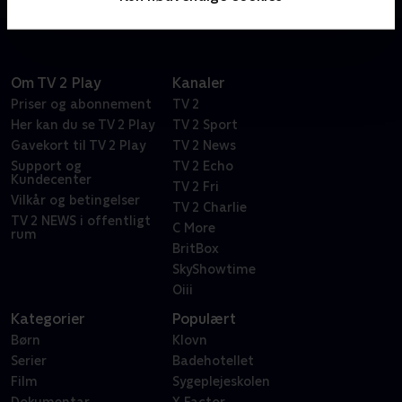
de ser ud til.
Om TV 2 Play
Kanaler
Priser og abonnement
TV 2
Her kan du se TV 2 Play
TV 2 Sport
Gavekort til TV 2 Play
TV 2 News
Support og
TV 2 Echo
Kundecenter
TV 2 Fri
Vilkår og betingelser
TV 2 Charlie
TV 2 NEWS i offentligt
C More
rum
BritBox
SkyShowtime
Oiii
Kategorier
Populært
Børn
Klovn
Serier
Badehotellet
Film
Sygeplejeskolen