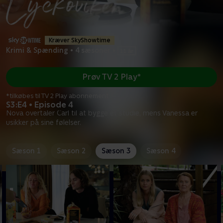
Kræver SkyShowtime
Krimi & Spænding
•
4 sæsoner
•
Prøv TV 2 Play*
*tilkøbes til TV 2 Play abonnement
S3:E4 • Episode 4
Nova overtaler Carl til at bygge et studie, mens Vanessa er
usikker på sine følelser.
Sæson 1
Sæson 2
Sæson 3
Sæson 4