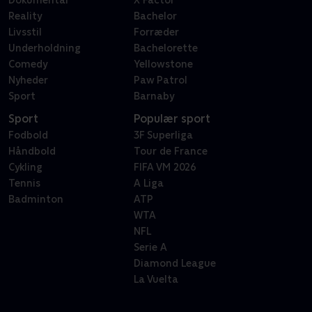
Dokumentar
X Factor
Reality
Bachelor
Livsstil
Forræder
Underholdning
Bachelorette
Comedy
Yellowstone
Nyheder
Paw Patrol
Sport
Barnaby
Sport
Populær sport
Fodbold
3F Superliga
Håndbold
Tour de France
Cykling
FIFA VM 2026
Tennis
A Liga
Badminton
ATP
WTA
NFL
Serie A
Diamond League
La Vuelta