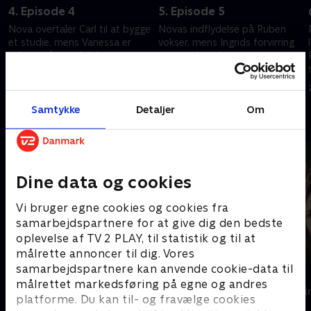
4. Episode 4
5. Episode 5
Nova overtaler Carl til at bygge
Novas indflydelse på Ruben
et studie, mens Vanessa er
vokser, mens Ingrids forvirring
usikker på sine følelser.
tager til i styrke.
21. oktober 2025 • 42 min
21. oktober 2025 • 41 min
Samtykke
Detaljer
Om
Andre så også
Dine data og cookies
Vi bruger egne cookies og cookies fra
samarbejdspartnere for at give dig den bedste
oplevelse af TV 2 PLAY, til statistik og til at
målrette annoncer til dig. Vores
samarbejdspartnere kan anvende cookie-data til
Gerningsstedet - Tatort
Top Dog
målrettet markedsføring på egne og andres
Krimi & Spænding • 1 sæsoner
Krimi & Spændi
platforme. Du kan til- og fravælge cookies